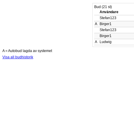
Bud (21 st)
Användare
Stefan123
A
Birger1
Stefan123
Birger1
A
Ludwig
A = Autobud lagda av systemet
Visa all budhistorik