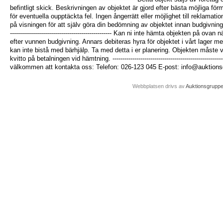
befintligt skick. Beskrivningen av objektet är gjord efter bästa möjliga f
för eventuella oupptäckta fel. Ingen ångerrätt eller möjlighet till reklamatio
på visningen för att själv göra din bedömning av objektet innan budgivning om du
--------------------------------------------------- Kan ni inte hämta objekten på ov
efter vunnen budgivning. Annars debiteras hyra för objektet i vårt lager m
kan inte bistå med bärhjälp. Ta med detta i er planering. Objekten måste
kvitto på betalningen vid hämtning. -------------------------------------------------------
välkommen att kontakta oss: Telefon: 026-123 045 E-post: info@auktion
Webbplatsen drivs av
Auktionsgrupp