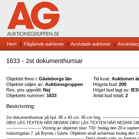
Hem
|
Pågående auktioner
|
Avslutade auktioner
|
Användarg
1633 - 2st dokumenthurtsar
Objektet finns i:
Gävleborg
s län
Tid kvar:
Auktionen är
Objektet säljes av:
Auktionsgruppen
Högsta bud:
200
Res. pris uppnått:
Nej
Högst bud lagt av:
IE
Objektets nummer:
1633
Antal bud totalt:
2
Beskrivning:
2st dokumenthurtsar på hjul. 85 x 43 cm. 95 cm hög. -------------------------------------
OBS! LÄS TEXTEN HÄR NEDAN! OBS! LÄS TEXTEN HÄR NEDAN! OBS! --------------
---------------------------- Visning av objekten sker. TID: fredag den 20:e se
Industrigatan 7, på Brynäs i Gävle. Objekten skall avhämtas tisdag den 1:a ok
--------------------------------------------------------------- Detta objekt säljs av 