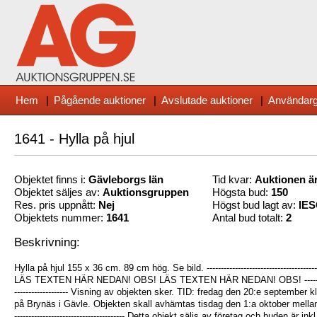
Hem
|
Pågående auktioner
|
Avslutade auktioner
|
Användarg
1641 - Hylla på hjul
Objektet finns i:
Gävleborg
s län
Tid kvar:
Auktionen är
Objektet säljes av:
Auktionsgruppen
Högsta bud:
150
Res. pris uppnått:
Nej
Högst bud lagt av:
IE
Objektets nummer:
1641
Antal bud totalt:
2
Beskrivning:
Hylla på hjul 155 x 36 cm. 89 cm hög. Se bild. -------------------------------------------
LÄS TEXTEN HÄR NEDAN! OBS! LÄS TEXTEN HÄR NEDAN! OBS! ----------------------
------------------- Visning av objekten sker. TID: fredag den 20:e september
på Brynäs i Gävle. Objekten skall avhämtas tisdag den 1:a oktober mellan kl. 13-1
--------------------------------------- Detta objekt säljs av företag och buden är 