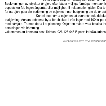
Beskrivningen av objektet är gjord efter bästa möjliga förmåga, men aukti
oupptäckta fel. Ingen ångerrätt eller möjlighet till reklamation gäller. Det ä
för att själv göra din bedömning av objektet innan budgivning om du är osäker. -----
-------------------------------- Kan ni inte hämta objekten på ovan nämnda tid s
budgivning. Annars debiteras hyra för objektet i vårt lager med 100 kr per
med bärhjälp. Ta med detta i er planering. Objekten måste vara betalda i
betalningen vid hämtning. ------------------------------------------------------------------
välkommen att kontakta oss: Telefon: 026-123 045 E-post: info@auktion
Webbplatsen drivs av
Auktionsgrupp