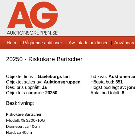
Hem
|
Pågående auktioner
|
Avslutade auktioner
|
Användarg
20250 - Riskokare Bartscher
Objektet finns i:
Gävleborg
s län
Tid kvar:
Auktionen är
Objektet säljes av:
Auktionsgruppen
Högsta bud:
351
Res. pris uppnått:
Ja
Högst bud lagt av:
jon
Objektets nummer:
20250
Antal bud totalt:
8
Beskrivning:
Riskokare Bartscher
Modell: XBG200-10G
Diameter: ca 40cm
Höjd: ca 40cm