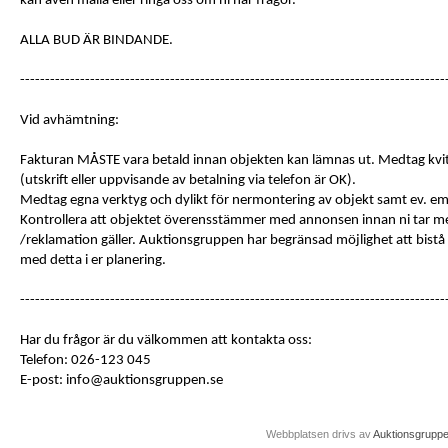
kan även maila eller ringa oss om ni har frågor.
ALLA BUD ÄR BINDANDE.
-------------------------------------------------------------------------------------
Vid avhämtning:
Fakturan MÅSTE vara betald innan objekten kan lämnas ut. Medtag kvit
(utskrift eller uppvisande av betalning via telefon är OK).
Medtag egna verktyg och dylikt för nermontering av objekt samt ev. e
Kontrollera att objektet överensstämmer med annonsen innan ni tar me
/reklamation gäller. Auktionsgruppen har begränsad möjlighet att bist
med detta i er planering.
-------------------------------------------------------------------------------------
Har du frågor är du välkommen att kontakta oss:
Telefon: 026-123 045
E-post: info@auktionsgruppen.se
Webbplatsen drivs av
Auktionsgrupp