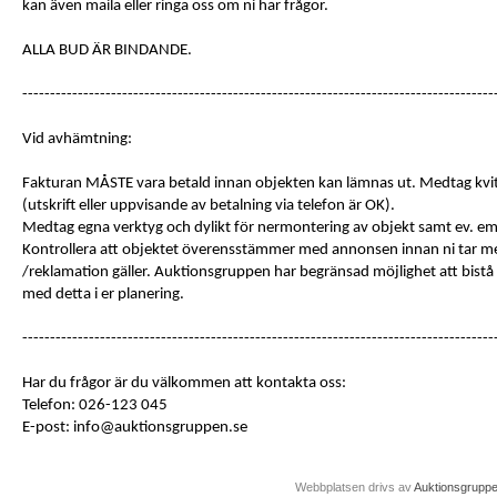
kan även maila eller ringa oss om ni har frågor.
ALLA BUD ÄR BINDANDE.
-------------------------------------------------------------------------------------
Vid avhämtning:
Fakturan MÅSTE vara betald innan objekten kan lämnas ut. Medtag kvit
(utskrift eller uppvisande av betalning via telefon är OK).
Medtag egna verktyg och dylikt för nermontering av objekt samt ev. e
Kontrollera att objektet överensstämmer med annonsen innan ni tar me
/reklamation gäller. Auktionsgruppen har begränsad möjlighet att bist
med detta i er planering.
-------------------------------------------------------------------------------------
Har du frågor är du välkommen att kontakta oss:
Telefon: 026-123 045
E-post: info@auktionsgruppen.se
Webbplatsen drivs av
Auktionsgrupp