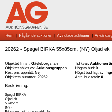
Hem
|
Pågående auktioner
|
Avslutade auktioner
|
Användarg
20262 - Spegel BIRKA 55x85cm, (NY) Oljad ek
Objektet finns i:
Gävleborg
s län
Tid kvar:
Auktionen är
Objektet säljes av:
Auktionsgruppen
Högsta bud:
0
Res. pris uppnått:
Nej
Högst bud lagt av:
Ing
Objektets nummer:
20262
Antal bud totalt:
0
Beskrivning:
Spegel BIRKA
Oljad ek
55x85cm
(NY)
På spegeln sitter en skyddsplast