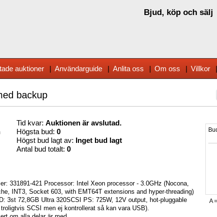
Bjud, köp och sälj
tade auktioner
|
Användarguide
|
Anlita oss
|
Om oss
|
Villkor
med backup
Tid kvar:
Auktionen är avslutad.
n
Högsta bud:
0
Högst bud lagt av:
Inget bud lagt
Antal bud totalt:
0
 331891-421 Processor: Intel Xeon processor - 3.0GHz (Nocona,
che, INT3, Socket 603, with EMT64T extensions and hyper-threading)
3st 72,8GB Ultra 320SCSI PS: 725W, 12V output, hot-pluggable
roligtvis SCSI men ej kontrollerat så kan vara USB).
rt om alla delar är med.