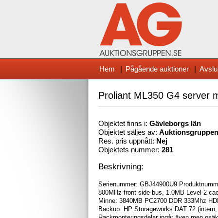
Hem
|
Pågående auktioner
|
Avslu
Proliant ML350 G4 server 
Objektet finns i:
Gävleborg
s län
Objektet säljes av:
Auktionsgruppe
Res. pris uppnått:
Nej
Objektets nummer:
281
Beskrivning:
Serienummer: GBJ44900U9 Produktnummer:
800MHz front side bus, 1.0MB Level-2 ca
Minne: 3840MB PC2700 DDR 333Mhz HDD: 
Backup: HP Storageworks DAT 72 (intern, t
Rackmonteringsdelar ingår även men osäke