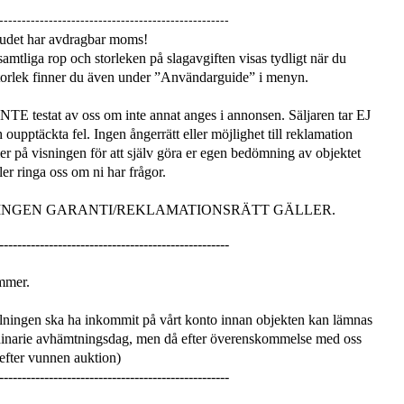
---------------------------------------------------
udet har avdragbar moms!
amtliga rop och storleken på slagavgiften visas tydligt när du
 storlek finner du även under ”Användarguide” i menyn.
 INTE testat av oss om inte annat anges i annonsen. Säljaren tar EJ
 oupptäckta fel. Ingen ångerrätt eller möjlighet till reklamation
mmer på visningen för att själv göra er egen bedömning av objektet
er ringa oss om ni har frågor.
 INGEN GARANTI/REKLAMATIONSRÄTT GÄLLER.
---------------------------------------------------
mmer.
ningen ska ha inkommit på vårt konto innan objekten kan lämnas
dinarie avhämtningsdag, men då efter överenskommelse med oss
 efter vunnen auktion)
---------------------------------------------------