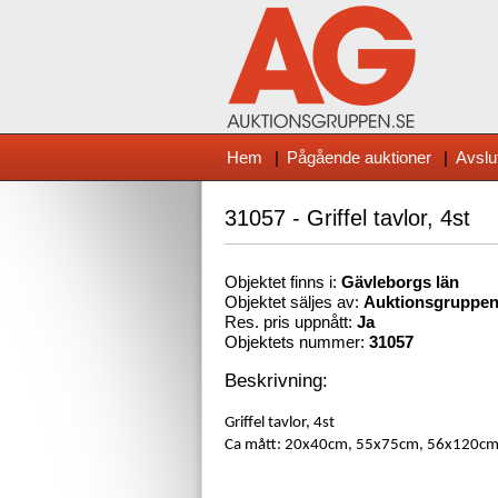
Hem
|
Pågående auktioner
|
Avslu
31057 - Griffel tavlor, 4st
Objektet finns i:
Gävleborg
s län
Objektet säljes av:
Auktionsgruppe
Res. pris uppnått:
Ja
Objektets nummer:
31057
Beskrivning:
Griffel tavlor, 4st
Ca mått:
20x40cm, 55x75cm, 56x120cm