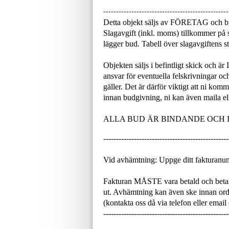
-------------------------------------------------
Detta objekt säljs av FÖRETAG och b
Slagavgift (inkl. moms) tillkommer på s
lägger bud. Tabell över slagavgiftens
Objekten säljs i befintligt skick och är
ansvar för eventuella felskrivningar och
gäller. Det är därför viktigt att ni ko
innan budgivning, ni kan även maila ell
ALLA BUD ÄR BINDANDE OCH
-------------------------------------------------
Vid avhämtning: Uppge ditt fakturanu
Fakturan MÅSTE vara betald och betal
ut. Avhämtning kan även ske innan or
(kontakta oss då via telefon eller email
-------------------------------------------------