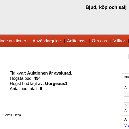
Bjud, köp och sälj
tade auktioner
|
Användarguide
|
Anlita oss
|
Om oss
|
Villkor
Tid kvar:
Auktionen är avslutad.
n
Högsta bud:
494
Högst bud lagt av:
Gorgeous1
Antal bud totalt:
9
, 52x100cm