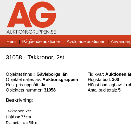
Hem
|
Pågående auktioner
|
Avslutade auktioner
|
Användarg
31058 - Takkronor, 2st
Objektet finns i:
Gävleborg
s län
Tid kvar:
Auktionen är
Objektet säljes av:
Auktionsgruppen
Högsta bud:
300
Res. pris uppnått:
Ja
Högst bud lagt av:
Lud
Objektets nummer:
31058
Antal bud totalt:
5
Beskrivning:
Takkronor, 2st
Höjd ca: 75cm
Diametar ca: 55cm