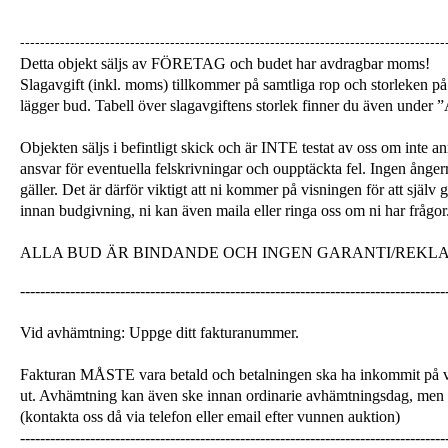
-------------------------------------------------------------------------------------
Detta objekt säljs av FÖRETAG och budet har avdragbar moms!
Slagavgift (inkl. moms) tillkommer på samtliga rop och storleken på 
lägger bud. Tabell över slagavgiftens storlek finner du även unde
Objekten säljs i befintligt skick och är INTE testat av oss om inte a
ansvar för eventuella felskrivningar och oupptäckta fel. Ingen ångerrä
gäller. Det är därför viktigt att ni kommer på visningen för att själ
innan budgivning, ni kan även maila eller ringa oss om ni har frågor
ALLA BUD ÄR BINDANDE OCH INGEN GARANTI/REKL
-------------------------------------------------------------------------------------
Vid avhämtning: Uppge ditt fakturanummer.
Fakturan MÅSTE vara betald och betalningen ska ha inkommit på v
ut. Avhämtning kan även ske innan ordinarie avhämtningsdag, men
(kontakta oss då via telefon eller email efter vunnen auktion)
-------------------------------------------------------------------------------------