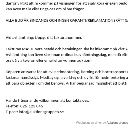
därför viktigt att ni kommer på visningen för att själv göra er egen be
kan även maila eller ringa oss om ni har frågor.
ALLA BUD ÄR BINDANDE OCH INGEN GARANTI/REKLAMATIONSRÄTT G
-------------------------------------------------------------------------------------
Vid avhämtning: Uppge ditt fakturanummer.
Fakturan MÅSTE vara betald och betalningen ska ha inkommit på vårt k
Avhämtning kan även ske innan ordinarie avhämtningsdag, men då ef
oss då via telefon eller email efter vunnen auktion)
Köparen ansvarar för att ev. nedmontering, lastning och borttransport 
fackmannamässigt. Medtag egna verktyg och dylikt för nedmontering a
att bära objekten i om det behövs. Vi har begränsad möjlighet att bistå
-------------------------------------------------------------------------------------
Har du frågor är du välkommen att kontakta oss:
Telefon: 026-123 045
E-post: info@auktionsgruppen.se
Webbplatsen drivs av
Auktionsgrupp