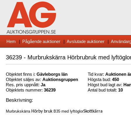
Hem
|
Pågående auktioner
|
Avslutade auktioner
|
Användarg
36239 - Murbrukskärra Hörbrubruk med lyftöglo
Objektet finns i:
Gävleborg
s län
Tid kvar:
Auktionen är
Objektet säljes av:
Auktionsgruppen
Högsta bud:
450
Res. pris uppnått:
Ja
Högst bud lagt av:
Ha
Objektets nummer:
36239
Antal bud totalt:
10
Beskrivning:
Murbrukskärra
Hörby bruk
B35 med lyftöglor
Skottkärra