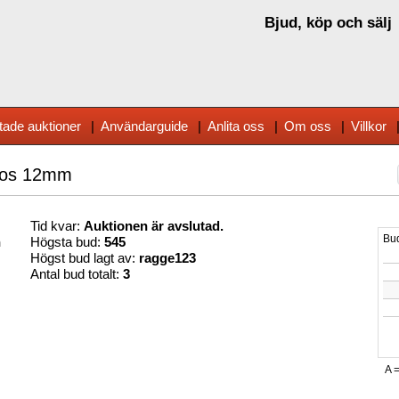
Bjud, köp och sälj
tade auktioner
|
Användarguide
|
Anlita oss
|
Om oss
|
Villkor
iros 12mm
Tid kvar:
Auktionen är avslutad.
n
Högsta bud:
545
Högst bud lagt av:
ragge123
Antal bud totalt:
3