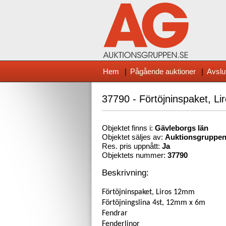
Hem
|
Pågående auktioner
|
Avslu
37790 - Förtöjninspaket, L
Objektet finns i:
Gävleborg
s län
Objektet säljes av:
Auktionsgruppe
Res. pris uppnått:
Ja
Objektets nummer:
37790
Beskrivning:
Förtöjninspaket, Liros 12mm
Förtöjningslina 4st, 12mm x 6m
Fendrar
Fenderlinor