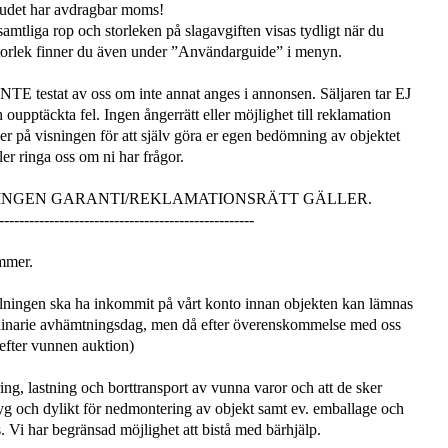
udet har avdragbar moms!
amtliga rop och storleken på slagavgiften visas tydligt när du
 storlek finner du även under ”Användarguide” i menyn.
 INTE testat av oss om inte annat anges i annonsen. Säljaren tar EJ
 oupptäckta fel. Ingen ångerrätt eller möjlighet till reklamation
mmer på visningen för att själv göra er egen bedömning av objektet
er ringa oss om ni har frågor.
 INGEN GARANTI/REKLAMATIONSRÄTT GÄLLER.
---------------------------------------------------
mmer.
ningen ska ha inkommit på vårt konto innan objekten kan lämnas
dinarie avhämtningsdag, men då efter överenskommelse med oss
 efter vunnen auktion)
ng, lastning och borttransport av vunna varor och att de sker
 och dylikt för nedmontering av objekt samt ev. emballage och
. Vi har begränsad möjlighet att bistå med bärhjälp.