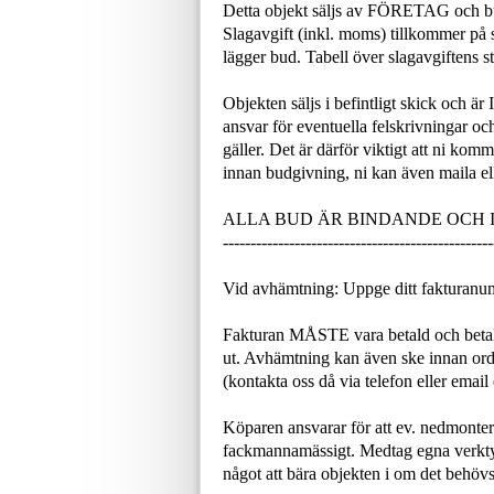
Detta objekt säljs av FÖRETAG och b
Slagavgift (inkl. moms) tillkommer på s
lägger bud. Tabell över slagavgiftens
Objekten säljs i befintligt skick och är
ansvar för eventuella felskrivningar och
gäller. Det är därför viktigt att ni ko
innan budgivning, ni kan även maila ell
ALLA BUD ÄR BINDANDE OCH
-------------------------------------------------
Vid avhämtning: Uppge ditt fakturanu
Fakturan MÅSTE vara betald och betal
ut. Avhämtning kan även ske innan or
(kontakta oss då via telefon eller email
Köparen ansvarar för att ev. nedmonteri
fackmannamässigt. Medtag egna verktyg
något att bära objekten i om det behövs