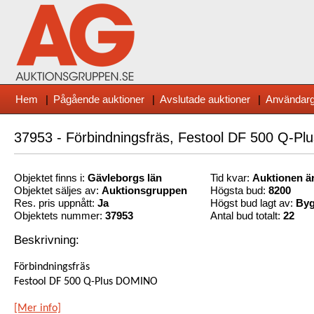
Hem
|
Pågående auktioner
|
Avslutade auktioner
|
Användarg
37953 - Förbindningsfräs, Festool DF 500 Q-
Objektet finns i:
Gävleborg
s län
Tid kvar:
Auktionen är
Objektet säljes av:
Auktionsgruppen
Högsta bud:
8200
Res. pris uppnått:
Ja
Högst bud lagt av:
Byg
Objektets nummer:
37953
Antal bud totalt:
22
Beskrivning:
Förbindningsfräs
Festool DF 500 Q-Plus DOMINO
[Mer info]