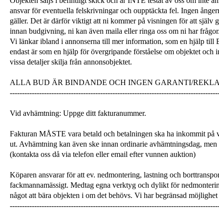
Objekten säljs i befintligt skick och är INTE testat av oss om inte a
ansvar för eventuella felskrivningar och oupptäckta fel. Ingen ångerrä
gäller. Det är därför viktigt att ni kommer på visningen för att själ
innan budgivning, ni kan även maila eller ringa oss om ni har frågor
Vi länkar ibland i annonserna till mer information, som en hjälp till
endast är som en hjälp för övergripande förståelse om objektet och 
vissa detaljer skilja från annonsobjektet.
ALLA BUD ÄR BINDANDE OCH INGEN GARANTI/REKL
-------------------------------------------------------------------------------------
Vid avhämtning: Uppge ditt fakturanummer.
Fakturan MÅSTE vara betald och betalningen ska ha inkommit på v
ut. Avhämtning kan även ske innan ordinarie avhämtningsdag, men
(kontakta oss då via telefon eller email efter vunnen auktion)
Köparen ansvarar för att ev. nedmontering, lastning och borttranspor
fackmannamässigt. Medtag egna verktyg och dylikt för nedmonterin
något att bära objekten i om det behövs. Vi har begränsad möjlighet 
-------------------------------------------------------------------------------------