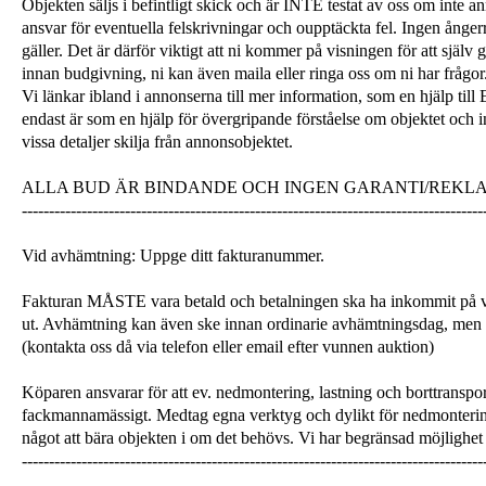
Objekten säljs i befintligt skick och är INTE testat av oss om inte a
ansvar för eventuella felskrivningar och oupptäckta fel. Ingen ångerrä
gäller. Det är därför viktigt att ni kommer på visningen för att själ
innan budgivning, ni kan även maila eller ringa oss om ni har frågor
Vi länkar ibland i annonserna till mer information, som en hjälp till
endast är som en hjälp för övergripande förståelse om objektet och 
vissa detaljer skilja från annonsobjektet.
ALLA BUD ÄR BINDANDE OCH INGEN GARANTI/REKL
-------------------------------------------------------------------------------------
Vid avhämtning: Uppge ditt fakturanummer.
Fakturan MÅSTE vara betald och betalningen ska ha inkommit på v
ut. Avhämtning kan även ske innan ordinarie avhämtningsdag, men
(kontakta oss då via telefon eller email efter vunnen auktion)
Köparen ansvarar för att ev. nedmontering, lastning och borttranspor
fackmannamässigt. Medtag egna verktyg och dylikt för nedmonterin
något att bära objekten i om det behövs. Vi har begränsad möjlighet 
-------------------------------------------------------------------------------------