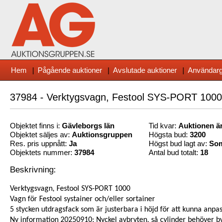
Hem
|
Pågående auktioner
|
Avslutade auktioner
|
Användarg
37984 - Verktygsvagn, Festool SYS-PORT 1000
Objektet finns i:
Gävleborg
s län
Tid kvar:
Auktionen är
Objektet säljes av:
Auktionsgruppen
Högsta bud:
3200
Res. pris uppnått:
Ja
Högst bud lagt av:
Som
Objektets nummer:
37984
Antal bud totalt:
18
Beskrivning:
Verktygsvagn, Festool SYS-PORT 1000
Vagn för Festool systainer och/eller sortainer
5 stycken utdragsfack som är justerbara i höjd för att kunna anpassa
Ny information 20250910: Nyckel avbryten, så cylinder behöver b