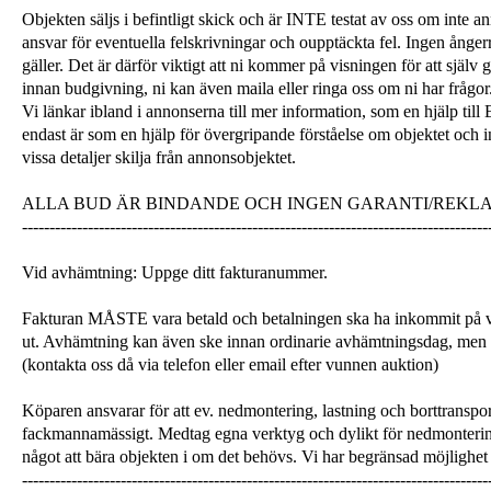
Objekten säljs i befintligt skick och är INTE testat av oss om inte a
ansvar för eventuella felskrivningar och oupptäckta fel. Ingen ångerrä
gäller. Det är därför viktigt att ni kommer på visningen för att själ
innan budgivning, ni kan även maila eller ringa oss om ni har frågor
Vi länkar ibland i annonserna till mer information, som en hjälp till
endast är som en hjälp för övergripande förståelse om objektet och 
vissa detaljer skilja från annonsobjektet.
ALLA BUD ÄR BINDANDE OCH INGEN GARANTI/REKL
-------------------------------------------------------------------------------------
Vid avhämtning: Uppge ditt fakturanummer.
Fakturan MÅSTE vara betald och betalningen ska ha inkommit på v
ut. Avhämtning kan även ske innan ordinarie avhämtningsdag, men
(kontakta oss då via telefon eller email efter vunnen auktion)
Köparen ansvarar för att ev. nedmontering, lastning och borttranspor
fackmannamässigt. Medtag egna verktyg och dylikt för nedmonterin
något att bära objekten i om det behövs. Vi har begränsad möjlighet 
-------------------------------------------------------------------------------------