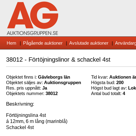
Hem
|
Pågående auktioner
|
Avslutade auktioner
|
Användarg
38012 - Förtöjningslinor & schackel 4st
Objektet finns i:
Gävleborg
s län
Tid kvar:
Auktionen är
Objektet säljes av:
Auktionsgruppen
Högsta bud:
200
Res. pris uppnått:
Ja
Högst bud lagt av:
Lok
Objektets nummer:
38012
Antal bud totalt:
4
Beskrivning:
Förtöjningslina 4st
á 12mm, 6 m lång (marinblå)
Schackel 4st