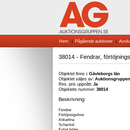
Hem
|
Pågående auktioner
|
Avslu
38014 - Fendrar, förtöjnings
Objektet finns i:
Gävleborg
s län
Objektet säljes av:
Auktionsgruppe
Res. pris uppnått:
Ja
Objektets nummer:
38014
Beskrivning:
Fendrar
Förtöjningslinor
Ankarlina
Schackel
Enligt bilder