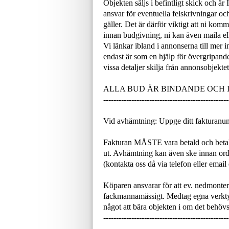
Objekten säljs i befintligt skick och är
ansvar för eventuella felskrivningar och
gäller. Det är därför viktigt att ni ko
innan budgivning, ni kan även maila ell
Vi länkar ibland i annonserna till mer 
endast är som en hjälp för övergripand
vissa detaljer skilja från annonsobjektet
ALLA BUD ÄR BINDANDE OCH
-------------------------------------------------
Vid avhämtning: Uppge ditt fakturanu
Fakturan MÅSTE vara betald och betal
ut. Avhämtning kan även ske innan or
(kontakta oss då via telefon eller email
Köparen ansvarar för att ev. nedmonteri
fackmannamässigt. Medtag egna verktyg
något att bära objekten i om det behövs
-------------------------------------------------