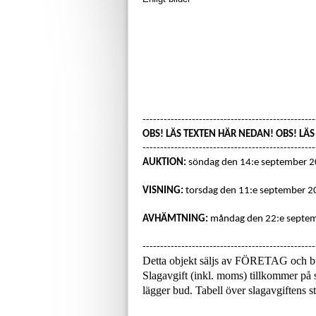
-------------------------------------------------
OBS! LÄS TEXTEN HÄR NEDAN! OBS! LÄ
-------------------------------------------------
AUKTION:
söndag den 14:e september 
VISNING:
torsdag den 11:e september 20
AVHÄMTNING:
måndag den 22:e septemb
-------------------------------------------------
Detta objekt säljs av FÖRETAG och b
Slagavgift (inkl. moms) tillkommer på s
lägger bud. Tabell över slagavgiftens