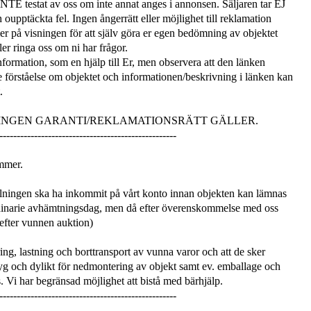
 INTE testat av oss om inte annat anges i annonsen. Säljaren tar EJ
 oupptäckta fel. Ingen ångerrätt eller möjlighet till reklamation
mmer på visningen för att själv göra er egen bedömning av objektet
er ringa oss om ni har frågor.
information, som en hjälp till Er, men observera att den länken
e förståelse om objektet och informationen/beskrivning i länken kan
.
 INGEN GARANTI/REKLAMATIONSRÄTT GÄLLER.
---------------------------------------------------
mmer.
ningen ska ha inkommit på vårt konto innan objekten kan lämnas
dinarie avhämtningsdag, men då efter överenskommelse med oss
 efter vunnen auktion)
ng, lastning och borttransport av vunna varor och att de sker
 och dylikt för nedmontering av objekt samt ev. emballage och
. Vi har begränsad möjlighet att bistå med bärhjälp.
---------------------------------------------------