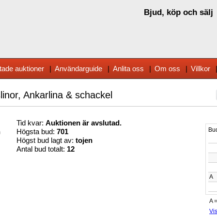
Bjud, köp och sälj
tade auktioner
|
Användarguide
|
Anlita oss
|
Om oss
|
Villkor
linor, Ankarlina & schackel
Tid kvar:
Auktionen är avslutad.
n
Högsta bud:
701
Högst bud lagt av:
tojen
Antal bud totalt:
12