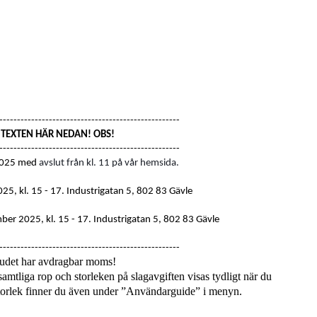
---------------------------------------------------
S TEXTEN HÄR NEDAN! OBS!
---------------------------------------------------
2025 med
avslut från kl. 11 på vår hemsida.
25, kl. 15 - 17
. Industrigatan 5, 802 83 Gävle
er 2025, kl. 15 - 17.
Industrigatan 5, 802 83 Gävle
---------------------------------------------------
udet har avdragbar moms!
amtliga rop och storleken på slagavgiften visas tydligt när du
 storlek finner du även under ”Användarguide” i menyn.