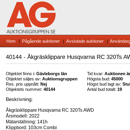
Hem
|
Pågående auktioner
|
Avslutade auktioner
|
Användarg
40144 - Åkgräsklippare Husqvarna RC 320Ts A
Objektet finns i:
Gävleborg
s län
Tid kvar:
Auktionen är
Objektet säljes av:
Auktionsgruppen
Högsta bud:
45000
Res. pris uppnått:
Nej
Högst bud lagt av:
Stu
Objektets nummer:
40144
Antal bud totalt:
19
Beskrivning:
Åkgräsklippare Husqvarna RC 320Ts AWD
Årsmodell: 2022
Mätarställning: 141h
Klippbord: 103cm Combi