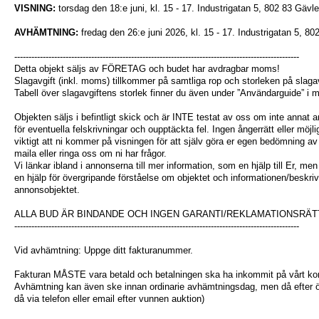
VISNING:
torsdag den 18:e juni, kl. 15 - 17. Industrigatan 5, 802 83 Gävle
AVHÄMTNING:
fredag den 26:e juni 2026, kl. 15 - 17. Industrigatan 5, 80
----------------------------------------------------------------------------------------------------
Detta objekt säljs av FÖRETAG och budet har avdragbar moms!
Slagavgift (inkl. moms) tillkommer på samtliga rop och storleken på slagav
Tabell över slagavgiftens storlek finner du även under ”Användarguide” i
Objekten säljs i befintligt skick och är INTE testat av oss om inte annat 
för eventuella felskrivningar och oupptäckta fel. Ingen ångerrätt eller möjlig
viktigt att ni kommer på visningen för att själv göra er egen bedömning av
maila eller ringa oss om ni har frågor.
Vi länkar ibland i annonserna till mer information, som en hjälp till Er, m
en hjälp för övergripande förståelse om objektet och informationen/beskrivn
annonsobjektet.
ALLA BUD ÄR BINDANDE OCH INGEN GARANTI/REKLAMATIONSRÄT
----------------------------------------------------------------------------------------------------
Vid avhämtning: Uppge ditt fakturanummer.
Fakturan MÅSTE vara betald och betalningen ska ha inkommit på vårt kon
Avhämtning kan även ske innan ordinarie avhämtningsdag, men då efter
då via telefon eller email efter vunnen auktion)