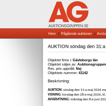
Hem
|
Pågående auktioner
|
Avslu
AUKTION söndag den 31:a
Objektet finns i:
Gävleborg
s län
Objektet säljes av:
Auktionsgruppe
Res. pris uppnått:
Nej
Objektets nummer:
41142
Beskrivning:
AUKTION:
söndag den 31:a maj 2026 m
VISNING:
torsdag den 28:e maj 2026, kl.
AVHÄMTNING:
måndag den 8:e juni 2026