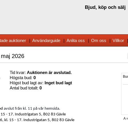
Bjud, köp och sälj
tade auktioner
|
Användarguide
|
Anlita oss
|
Om oss
|
Villkor
 maj 2026
Tid kvar:
Auktionen är avslutad.
n
Högsta bud:
0
Högst bud lagt av:
Inget bud lagt
Antal bud totalt:
0
ed
avslut från kl. 11 på vår hemsida.
 15 - 17
.
Industrigatan 5, 802 83 Gävle
, kl. 15 - 17.
Industrigatan 5, 802 83 Gävle