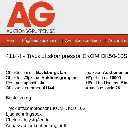
Hem
|
Pågående auktioner
|
Avslutade auktioner
|
Användarg
41144 - Tryckluftskompressor EKOM DK50-10S
Objektet finns i:
Gävleborg
s län
Tid kvar:
Auktionen är
Objektet säljes av:
Auktionsgruppen
Högsta bud:
10000
Res. pris uppnått:
Ja
Högst bud lagt av:
Bid
Objektets nummer:
41144
Antal bud totalt:
28
Beskrivning:
Tryckluftskompressor EKOM DK50-10S
Ljudisoleringsbox
Oljefri och tystgående
Anpassad för kontinuerlig drift