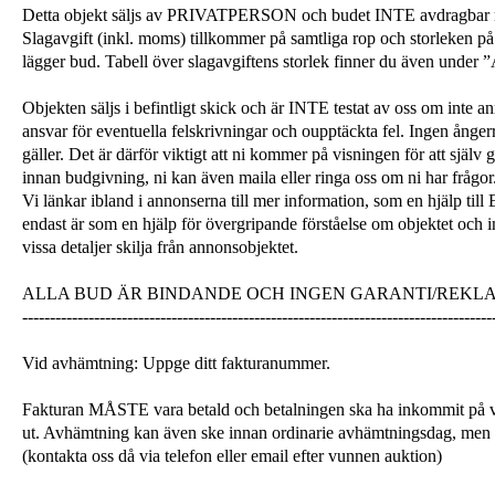
Detta objekt säljs av PRIVATPERSON och budet INTE avdragba
Slagavgift (inkl. moms) tillkommer på samtliga rop och storleken på 
lägger bud. Tabell över slagavgiftens storlek finner du även unde
Objekten säljs i befintligt skick och är INTE testat av oss om inte a
ansvar för eventuella felskrivningar och oupptäckta fel. Ingen ångerrä
gäller. Det är därför viktigt att ni kommer på visningen för att själ
innan budgivning, ni kan även maila eller ringa oss om ni har frågor
Vi länkar ibland i annonserna till mer information, som en hjälp till
endast är som en hjälp för övergripande förståelse om objektet och 
vissa detaljer skilja från annonsobjektet.
ALLA BUD ÄR BINDANDE OCH INGEN GARANTI/REKL
-------------------------------------------------------------------------------------
Vid avhämtning: Uppge ditt fakturanummer.
Fakturan MÅSTE vara betald och betalningen ska ha inkommit på v
ut. Avhämtning kan även ske innan ordinarie avhämtningsdag, men
(kontakta oss då via telefon eller email efter vunnen auktion)