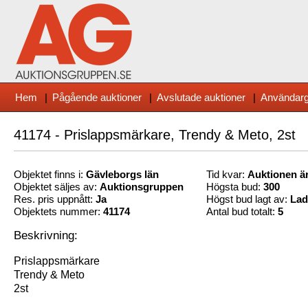
Hem
|
Pågående auktioner
|
Avslutade auktioner
|
Användarg
41174 - Prislappsmärkare, Trendy & Meto, 2st
Objektet finns i:
Gävleborg
s län
Tid kvar:
Auktionen är
Objektet säljes av:
Auktionsgruppen
Högsta bud:
300
Res. pris uppnått:
Ja
Högst bud lagt av:
Lad
Objektets nummer:
41174
Antal bud totalt:
5
Beskrivning:
Prislappsmärkare
Trendy & Meto
2st