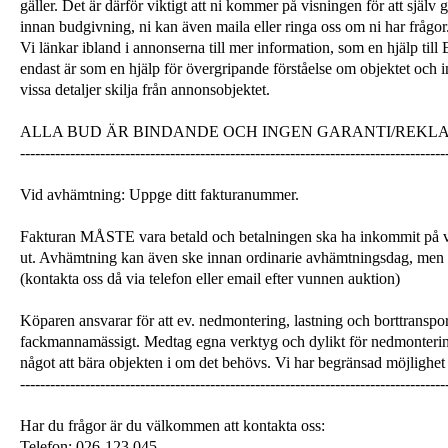
gäller. Det är därför viktigt att ni kommer på visningen för att själ
innan budgivning, ni kan även maila eller ringa oss om ni har frågor
Vi länkar ibland i annonserna till mer information, som en hjälp till
endast är som en hjälp för övergripande förståelse om objektet och 
vissa detaljer skilja från annonsobjektet.
ALLA BUD ÄR BINDANDE OCH INGEN GARANTI/REKL
-------------------------------------------------------------------------------------
Vid avhämtning: Uppge ditt fakturanummer.
Fakturan MÅSTE vara betald och betalningen ska ha inkommit på v
ut. Avhämtning kan även ske innan ordinarie avhämtningsdag, men
(kontakta oss då via telefon eller email efter vunnen auktion)
Köparen ansvarar för att ev. nedmontering, lastning och borttranspor
fackmannamässigt. Medtag egna verktyg och dylikt för nedmonterin
något att bära objekten i om det behövs. Vi har begränsad möjlighet 
-------------------------------------------------------------------------------------
Har du frågor är du välkommen att kontakta oss:
Telefon: 026-123 045