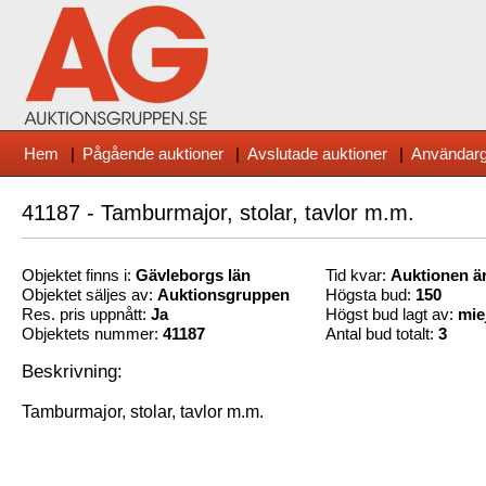
Hem
|
Pågående auktioner
|
Avslutade auktioner
|
Användarg
41187 - Tamburmajor, stolar, tavlor m.m.
Objektet finns i:
Gävleborg
s län
Tid kvar:
Auktionen är
Objektet säljes av:
Auktionsgruppen
Högsta bud:
150
Res. pris uppnått:
Ja
Högst bud lagt av:
mie
Objektets nummer:
41187
Antal bud totalt:
3
Beskrivning:
Tamburmajor, stolar, tavlor m.m.