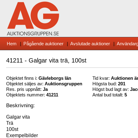
Hem
|
Pågående auktioner
|
Avslutade auktioner
|
Användarg
41211 - Galgar vita trä, 100st
Objektet finns i:
Gävleborg
s län
Tid kvar:
Auktionen är
Objektet säljes av:
Auktionsgruppen
Högsta bud:
201
Res. pris uppnått:
Ja
Högst bud lagt av:
Jac
Objektets nummer:
41211
Antal bud totalt:
5
Beskrivning:
Galgar vita
Trä
100st
Exempelbilder