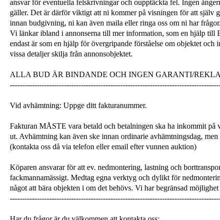
ansvar för eventuella felskrivningar och oupptäckta fel. Ingen ångerrä
gäller. Det är därför viktigt att ni kommer på visningen för att själ
innan budgivning, ni kan även maila eller ringa oss om ni har frågor
Vi länkar ibland i annonserna till mer information, som en hjälp till
endast är som en hjälp för övergripande förståelse om objektet och 
vissa detaljer skilja från annonsobjektet.
ALLA BUD ÄR BINDANDE OCH INGEN GARANTI/REKL
-------------------------------------------------------------------------------------
Vid avhämtning: Uppge ditt fakturanummer.
Fakturan MÅSTE vara betald och betalningen ska ha inkommit på v
ut. Avhämtning kan även ske innan ordinarie avhämtningsdag, men
(kontakta oss då via telefon eller email efter vunnen auktion)
Köparen ansvarar för att ev. nedmontering, lastning och borttranspor
fackmannamässigt. Medtag egna verktyg och dylikt för nedmonterin
något att bära objekten i om det behövs. Vi har begränsad möjlighet 
-------------------------------------------------------------------------------------
Har du frågor är du välkommen att kontakta oss: