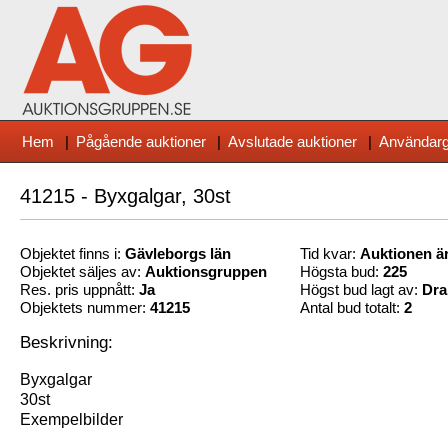
Hem
|
Pågående auktioner
|
Avslutade auktioner
|
Användarg
41215 - Byxgalgar, 30st
Objektet finns i:
Gävleborg
s län
Tid kvar:
Auktionen är
Objektet säljes av:
Auktionsgruppen
Högsta bud:
225
Res. pris uppnått:
Ja
Högst bud lagt av:
Dra
Objektets nummer:
41215
Antal bud totalt:
2
Beskrivning:
Byxgalgar
30st
Exempelbilder