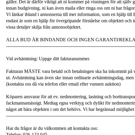
gäller. Det är därför viktigt att ni kommer på visningen för att själ
innan budgivning, ni kan även maila eller ringa oss om ni har frågor
Vi länkar ibland i annonserna till mer information, som en hjälp till
endast är som en hjälp för övergripande förståelse om objektet och 
vissa detaljer skilja från annonsobjektet.
ALLA BUD ÄR BINDANDE OCH INGEN GARANTI/REKL
-------------------------------------------------------------------------------------
Vid avhämtning: Uppge ditt fakturanummer.
Fakturan MÅSTE vara betald och betalningen ska ha inkommit på v
ut. Avhämtning kan även ske innan ordinarie avhämtningsdag, men
(kontakta oss då via telefon eller email efter vunnen auktion)
Köparen ansvarar för att ev. nedmontering, lastning och borttranspor
fackmannamässigt. Medtag egna verktyg och dylikt för nedmonterin
något att bära objekten i om det behövs. Vi har begränsad möjlighet 
-------------------------------------------------------------------------------------
Har du frågor är du välkommen att kontakta oss:
Telefon: 026-123 045