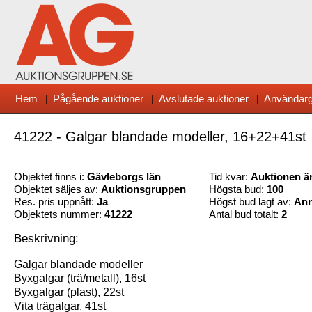
Hem
|
Pågående auktioner
|
Avslutade auktioner
|
Användarg
41222 - Galgar blandade modeller, 16+22+41st
Objektet finns i:
Gävleborg
s län
Tid kvar:
Auktionen är
Objektet säljes av:
Auktionsgruppen
Högsta bud:
100
Res. pris uppnått:
Ja
Högst bud lagt av:
An
Objektets nummer:
41222
Antal bud totalt:
2
Beskrivning:
Galgar blandade modeller
Byxgalgar (trä/metall), 16st
Byxgalgar (plast), 22st
Vita trägalgar, 41st