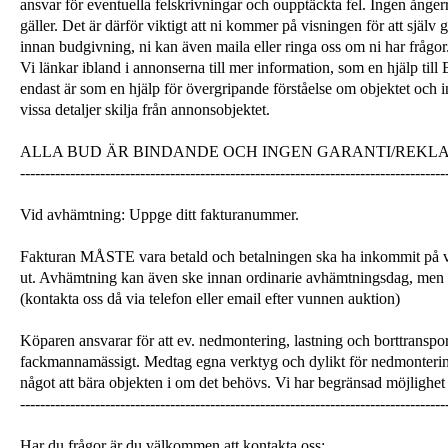
ansvar för eventuella felskrivningar och oupptäckta fel. Ingen ångerrä
gäller. Det är därför viktigt att ni kommer på visningen för att själ
innan budgivning, ni kan även maila eller ringa oss om ni har frågor
Vi länkar ibland i annonserna till mer information, som en hjälp till
endast är som en hjälp för övergripande förståelse om objektet och 
vissa detaljer skilja från annonsobjektet.
ALLA BUD ÄR BINDANDE OCH INGEN GARANTI/REKL
-------------------------------------------------------------------------------------
Vid avhämtning: Uppge ditt fakturanummer.
Fakturan MÅSTE vara betald och betalningen ska ha inkommit på v
ut. Avhämtning kan även ske innan ordinarie avhämtningsdag, men
(kontakta oss då via telefon eller email efter vunnen auktion)
Köparen ansvarar för att ev. nedmontering, lastning och borttranspor
fackmannamässigt. Medtag egna verktyg och dylikt för nedmonterin
något att bära objekten i om det behövs. Vi har begränsad möjlighet 
-------------------------------------------------------------------------------------
Har du frågor är du välkommen att kontakta oss: