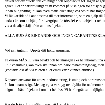
ansvar för eventuella felskrivningar och oupptäckta fel. Ingen ångerrä
gäller. Det är därför viktigt att ni kommer på visningen för att själ
innan budgivning, ni kan även maila eller ringa oss om ni har frågor
Vi länkar ibland i annonserna till mer information, som en hjälp till
endast är som en hjälp för övergripande förståelse om objektet och 
vissa detaljer skilja från annonsobjektet.
ALLA BUD ÄR BINDANDE OCH INGEN GARANTI/REKL
-------------------------------------------------------------------------------------
Vid avhämtning: Uppge ditt fakturanummer.
Fakturan MÅSTE vara betald och betalningen ska ha inkommit på v
ut. Avhämtning kan även ske innan ordinarie avhämtningsdag, men
(kontakta oss då via telefon eller email efter vunnen auktion)
Köparen ansvarar för att ev. nedmontering, lastning och borttranspor
fackmannamässigt. Medtag egna verktyg och dylikt för nedmonterin
något att bära objekten i om det behövs. Vi har begränsad möjlighet 
-------------------------------------------------------------------------------------
Har du frågor är du välkommen att kontakta oss: