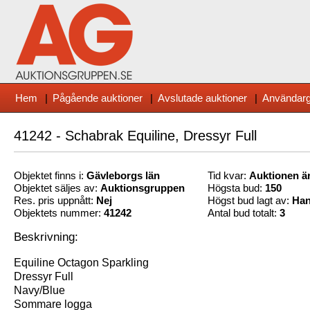
Hem
|
Pågående auktioner
|
Avslutade auktioner
|
Användarg
41242 - Schabrak Equiline, Dressyr Full
Objektet finns i:
Gävleborg
s län
Tid kvar:
Auktionen är
Objektet säljes av:
Auktionsgruppen
Högsta bud:
150
Res. pris uppnått:
Nej
Högst bud lagt av:
Han
Objektets nummer:
41242
Antal bud totalt:
3
Beskrivning:
Equiline Octagon Sparkling
Dressyr Full
Navy/Blue
Sommare logga