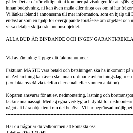
gäller. Det är därför viktigt att ni kommer på visningen för att själ
innan budgivning, ni kan även maila eller ringa oss om ni har frågor
Vi länkar ibland i annonserna till mer information, som en hjälp till
endast är som en hjälp för övergripande förståelse om objektet och 
vissa detaljer skilja från annonsobjektet.
ALLA BUD ÄR BINDANDE OCH INGEN GARANTI/REKL
-------------------------------------------------------------------------------------
Vid avhämtning: Uppge ditt fakturanummer.
Fakturan MÅSTE vara betald och betalningen ska ha inkommit på v
ut. Avhämtning kan även ske innan ordinarie avhämtningsdag, men
(kontakta oss då via telefon eller email efter vunnen auktion)
Köparen ansvarar för att ev. nedmontering, lastning och borttranspor
fackmannamässigt. Medtag egna verktyg och dylikt för nedmonterin
något att bära objekten i om det behövs. Vi har begränsad möjlighet 
-------------------------------------------------------------------------------------
Har du frågor är du välkommen att kontakta oss:
Telefon: 026-123 045