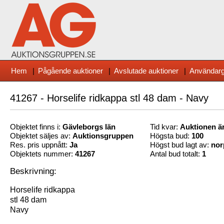
Hem
|
Pågående auktioner
|
Avslutade auktioner
|
Användarg
41267 - Horselife ridkappa stl 48 dam - Navy
Objektet finns i:
Gävleborg
s län
Tid kvar:
Auktionen är
Objektet säljes av:
Auktionsgruppen
Högsta bud:
100
Res. pris uppnått:
Ja
Högst bud lagt av:
nor
Objektets nummer:
41267
Antal bud totalt:
1
Beskrivning:
Horselife ridkappa
stl 48 dam
Navy