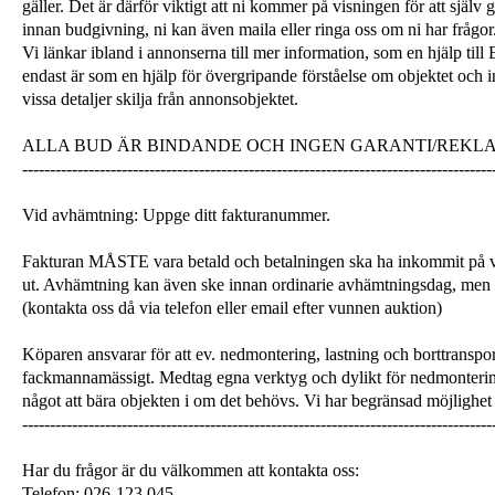
gäller. Det är därför viktigt att ni kommer på visningen för att själ
innan budgivning, ni kan även maila eller ringa oss om ni har frågor
Vi länkar ibland i annonserna till mer information, som en hjälp till
endast är som en hjälp för övergripande förståelse om objektet och 
vissa detaljer skilja från annonsobjektet.
ALLA BUD ÄR BINDANDE OCH INGEN GARANTI/REKL
-------------------------------------------------------------------------------------
Vid avhämtning: Uppge ditt fakturanummer.
Fakturan MÅSTE vara betald och betalningen ska ha inkommit på v
ut. Avhämtning kan även ske innan ordinarie avhämtningsdag, men
(kontakta oss då via telefon eller email efter vunnen auktion)
Köparen ansvarar för att ev. nedmontering, lastning och borttranspor
fackmannamässigt. Medtag egna verktyg och dylikt för nedmonterin
något att bära objekten i om det behövs. Vi har begränsad möjlighet 
-------------------------------------------------------------------------------------
Har du frågor är du välkommen att kontakta oss:
Telefon: 026-123 045