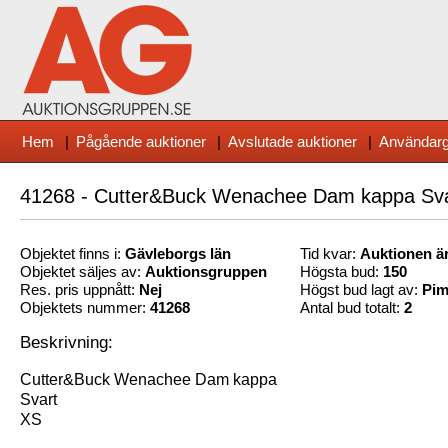
Hem
|
Pågående auktioner
|
Avslutade auktioner
|
Användarg
41268 - Cutter&Buck Wenachee Dam kappa Sv
Objektet finns i:
Gävleborg
s län
Tid kvar:
Auktionen är
Objektet säljes av:
Auktionsgruppen
Högsta bud:
150
Res. pris uppnått:
Nej
Högst bud lagt av:
Pim
Objektets nummer:
41268
Antal bud totalt:
2
Beskrivning:
Cutter&Buck Wenachee Dam kappa
Svart
XS