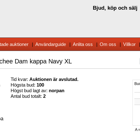
Bjud, köp och sälj
tade auktioner
|
Användarguide
|
Anlita oss
|
Om oss
|
Villkor
achee Dam kappa Navy XL
Tid kvar:
Auktionen är avslutad.
n
Högsta bud:
100
Högst bud lagt av:
norpan
Antal bud totalt:
2
pa