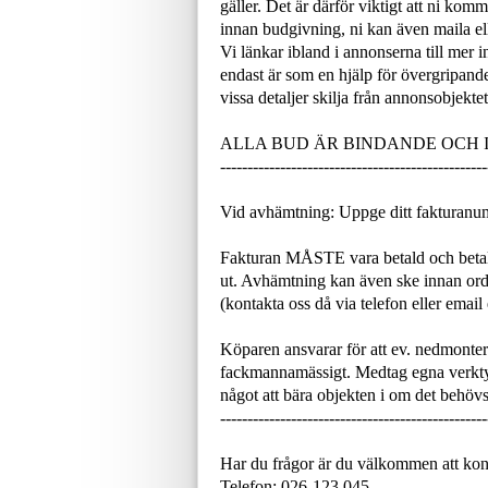
gäller. Det är därför viktigt att ni ko
innan budgivning, ni kan även maila ell
Vi länkar ibland i annonserna till mer 
endast är som en hjälp för övergripand
vissa detaljer skilja från annonsobjektet
ALLA BUD ÄR BINDANDE OCH
-------------------------------------------------
Vid avhämtning: Uppge ditt fakturanu
Fakturan MÅSTE vara betald och betal
ut. Avhämtning kan även ske innan or
(kontakta oss då via telefon eller email
Köparen ansvarar för att ev. nedmonteri
fackmannamässigt. Medtag egna verktyg
något att bära objekten i om det behövs
-------------------------------------------------
Har du frågor är du välkommen att kon
Telefon: 026-123 045