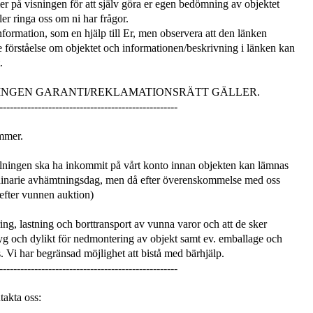
mmer på visningen för att själv göra er egen bedömning av objektet
er ringa oss om ni har frågor.
information, som en hjälp till Er, men observera att den länken
e förståelse om objektet och informationen/beskrivning i länken kan
.
 INGEN GARANTI/REKLAMATIONSRÄTT GÄLLER.
---------------------------------------------------
mmer.
ningen ska ha inkommit på vårt konto innan objekten kan lämnas
dinarie avhämtningsdag, men då efter överenskommelse med oss
 efter vunnen auktion)
ng, lastning och borttransport av vunna varor och att de sker
 och dylikt för nedmontering av objekt samt ev. emballage och
. Vi har begränsad möjlighet att bistå med bärhjälp.
---------------------------------------------------
takta oss: