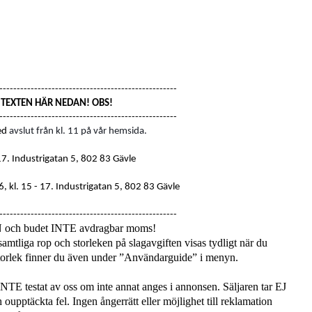
---------------------------------------------------
S TEXTEN HÄR NEDAN! OBS!
---------------------------------------------------
ed
avslut från kl. 11 på vår hemsida.
17
. Industrigatan 5, 802 83 Gävle
, kl. 15 - 17.
Industrigatan 5, 802 83 Gävle
---------------------------------------------------
N och budet INTE avdragbar moms!
amtliga rop och storleken på slagavgiften visas tydligt när du
 storlek finner du även under ”Användarguide” i menyn.
 INTE testat av oss om inte annat anges i annonsen. Säljaren tar EJ
 oupptäckta fel. Ingen ångerrätt eller möjlighet till reklamation