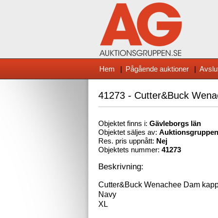
Hem
|
Pågående auktioner
|
Avslu
41273 - Cutter&Buck Wen
Objektet finns i:
Gävleborg
s län
Objektet säljes av:
Auktionsgruppe
Res. pris uppnått:
Nej
Objektets nummer:
41273
Beskrivning:
Cutter&Buck Wenachee Dam kap
Navy
XL