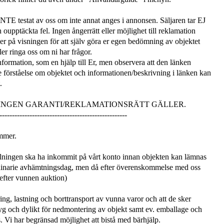
 INTE testat av oss om inte annat anges i annonsen. Säljaren tar EJ
 oupptäckta fel. Ingen ångerrätt eller möjlighet till reklamation
mmer på visningen för att själv göra er egen bedömning av objektet
er ringa oss om ni har frågor.
information, som en hjälp till Er, men observera att den länken
e förståelse om objektet och informationen/beskrivning i länken kan
.
 INGEN GARANTI/REKLAMATIONSRÄTT GÄLLER.
---------------------------------------------------
mmer.
ningen ska ha inkommit på vårt konto innan objekten kan lämnas
dinarie avhämtningsdag, men då efter överenskommelse med oss
 efter vunnen auktion)
ng, lastning och borttransport av vunna varor och att de sker
 och dylikt för nedmontering av objekt samt ev. emballage och
. Vi har begränsad möjlighet att bistå med bärhjälp.