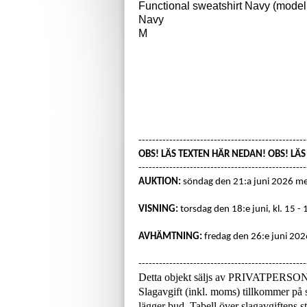
Functional sweatshirt
Navy (model
Navy
M
-------------------------------------------------
OBS! LÄS TEXTEN HÄR NEDAN! OBS! LÄ
-------------------------------------------------
AUKTION:
söndag den 21:a juni 2026 m
VISNING:
torsdag den 18:e juni, kl. 15 - 
AVHÄMTNING:
fredag den 26:e juni 2026
-------------------------------------------------
Detta objekt säljs av PRIVATPERSO
Slagavgift (inkl. moms) tillkommer på s
lägger bud. Tabell över slagavgiftens