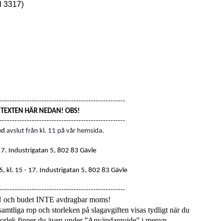
l 3317)
---------------------------------------------------
S TEXTEN HÄR NEDAN! OBS!
---------------------------------------------------
ed
avslut från kl. 11 på vår hemsida.
17
. Industrigatan 5, 802 83 Gävle
, kl. 15 - 17.
Industrigatan 5, 802 83 Gävle
---------------------------------------------------
N och budet INTE avdragbar moms!
amtliga rop och storleken på slagavgiften visas tydligt när du
 storlek finner du även under ”Användarguide” i menyn.