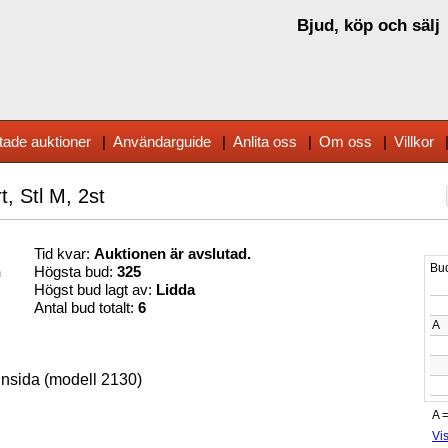
Bjud, köp och sälj
tade auktioner
|
Användarguide
|
Anlita oss
|
Om oss
|
Villkor
, Stl M, 2st
Tid kvar:
Auktionen är avslutad.
n
Högsta bud:
325
Högst bud lagt av:
Lidda
Antal bud totalt:
6
insida
(modell 2130)