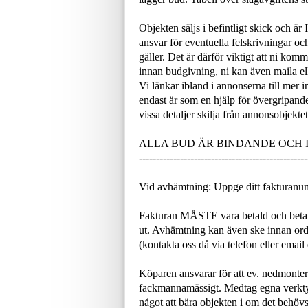
Objekten säljs i befintligt skick och är
ansvar för eventuella felskrivningar och
gäller. Det är därför viktigt att ni ko
innan budgivning, ni kan även maila ell
Vi länkar ibland i annonserna till mer 
endast är som en hjälp för övergripand
vissa detaljer skilja från annonsobjektet
ALLA BUD ÄR BINDANDE OCH
-------------------------------------------------
Vid avhämtning: Uppge ditt fakturanu
Fakturan MÅSTE vara betald och betal
ut. Avhämtning kan även ske innan or
(kontakta oss då via telefon eller email
Köparen ansvarar för att ev. nedmonteri
fackmannamässigt. Medtag egna verktyg
något att bära objekten i om det behövs