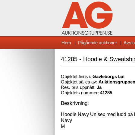
Hem
|
Pågående auktioner
|
Avslu
41285 - Hoodie & Sweatshirt
Objektet finns i:
Gävleborg
s län
Objektet säljes av:
Auktionsgruppe
Res. pris uppnått:
Ja
Objektets nummer:
41285
Beskrivning:
Hoodie Navy Unisex med ludd på 
Navy
M