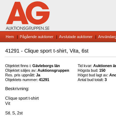
Hem
|
Pågående auktioner
|
Avslutade auktioner
|
Användarg
41291 - Clique sport t-shirt, Vita, 6st
Objektet finns i:
Gävleborg
s län
Tid kvar:
Auktionen är
Objektet säljes av:
Auktionsgruppen
Högsta bud:
150
Res. pris uppnått:
Ja
Högst bud lagt av:
And
Objektets nummer:
41291
Antal bud totalt:
3
Beskrivning:
Clique sport t-shirt
Vit
Stl. S, 2st