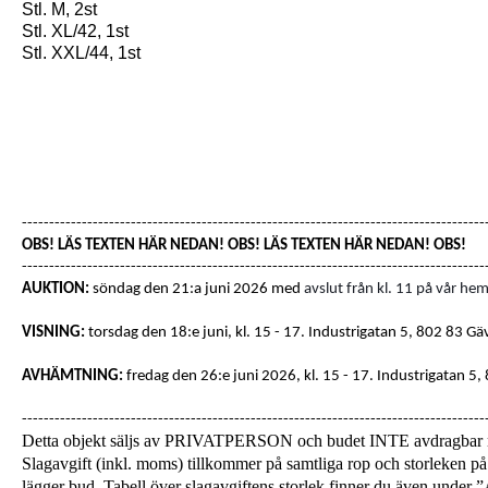
Stl. M, 2st
Stl. XL/42, 1st
Stl. XXL/44, 1st
-------------------------------------------------------------------------------------
OBS! LÄS TEXTEN HÄR NEDAN! OBS! LÄS TEXTEN HÄR NEDAN! OBS!
-------------------------------------------------------------------------------------
AUKTION:
söndag den 21:a juni 2026 med
avslut från kl. 11 på vår hem
VISNING:
torsdag den 18:e juni, kl. 15 - 17
. Industrigatan 5, 802 83 Gä
AVHÄMTNING:
fredag den 26:e juni 2026, kl. 15 - 17.
Industrigatan 5,
-------------------------------------------------------------------------------------
Detta objekt säljs av PRIVATPERSON och budet INTE avdragba
Slagavgift (inkl. moms) tillkommer på samtliga rop och storleken på 
lägger bud. Tabell över slagavgiftens storlek finner du även unde