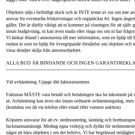
Objekten säljs i befintligt skick och är INTE testat av oss om inte a
ansvar för eventuella felskrivningar och oupptäckta fel. Ingen ångerrä
gäller. Det är därför viktigt att ni kommer på visningen för att själ
innan budgivning, ni kan även maila eller ringa oss om ni har frågor
Vi länkar ibland i annonserna till mer information, som en hjälp till
endast är som en hjälp för övergripande förståelse om objektet och 
vissa detaljer skilja från annonsobjektet.
ALLA BUD ÄR BINDANDE OCH INGEN GARANTI/REKL
-------------------------------------------------------------------------------------
Vid avhämtning: Uppge ditt fakturanummer.
Fakturan MÅSTE vara betald och betalningen ska ha inkommit på v
ut. Avhämtning kan även ske innan ordinarie avhämtningsdag, men
(kontakta oss då via telefon eller email efter vunnen auktion)
Köparen ansvarar för att ev. nedmontering, lastning och borttranspor
fackmannamässigt. Medtag egna verktyg och dylikt för nedmonterin
något att bära objekten i om det behövs. Vi har begränsad möjlighet 