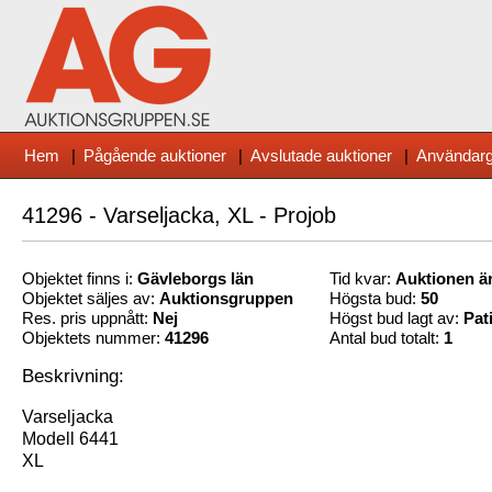
Hem
|
Pågående auktioner
|
Avslutade auktioner
|
Användarg
41296 - Varseljacka, XL - Projob
Objektet finns i:
Gävleborg
s län
Tid kvar:
Auktionen är
Objektet säljes av:
Auktionsgruppen
Högsta bud:
50
Res. pris uppnått:
Nej
Högst bud lagt av:
Pat
Objektets nummer:
41296
Antal bud totalt:
1
Beskrivning:
Varseljacka
Modell 6441
XL