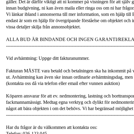
gäller. Det är därför viktigt att ni kommer på visningen för att själ
innan budgivning, ni kan även maila eller ringa oss om ni har frågor
Vi länkar ibland i annonserna till mer information, som en hjälp till
endast är som en hjälp för övergripande förståelse om objektet och 
vissa detaljer skilja från annonsobjektet.
ALLA BUD ÄR BINDANDE OCH INGEN GARANTI/REKL
-------------------------------------------------------------------------------------
Vid avhämtning: Uppge ditt fakturanummer.
Fakturan MÅSTE vara betald och betalningen ska ha inkommit på v
ut. Avhämtning kan även ske innan ordinarie avhämtningsdag, men
(kontakta oss då via telefon eller email efter vunnen auktion)
Köparen ansvarar för att ev. nedmontering, lastning och borttranspor
fackmannamässigt. Medtag egna verktyg och dylikt för nedmonterin
något att bära objekten i om det behövs. Vi har begränsad möjlighet 
-------------------------------------------------------------------------------------
Har du frågor är du välkommen att kontakta oss:
Telefon: 026-123 045