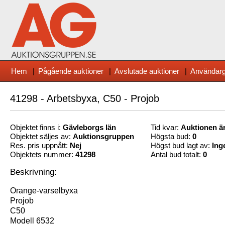
Hem
|
Pågående auktioner
|
Avslutade auktioner
|
Användarg
41298 - Arbetsbyxa, C50 - Projob
Objektet finns i:
Gävleborg
s län
Tid kvar:
Auktionen är
Objektet säljes av:
Auktionsgruppen
Högsta bud:
0
Res. pris uppnått:
Nej
Högst bud lagt av:
Ing
Objektets nummer:
41298
Antal bud totalt:
0
Beskrivning:
Orange-varselbyxa
Projob
C50
Modell 6532