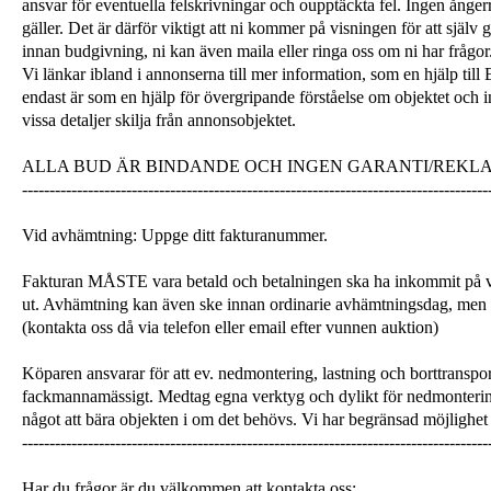
ansvar för eventuella felskrivningar och oupptäckta fel. Ingen ångerrä
gäller. Det är därför viktigt att ni kommer på visningen för att själ
innan budgivning, ni kan även maila eller ringa oss om ni har frågor
Vi länkar ibland i annonserna till mer information, som en hjälp till
endast är som en hjälp för övergripande förståelse om objektet och 
vissa detaljer skilja från annonsobjektet.
ALLA BUD ÄR BINDANDE OCH INGEN GARANTI/REKL
-------------------------------------------------------------------------------------
Vid avhämtning: Uppge ditt fakturanummer.
Fakturan MÅSTE vara betald och betalningen ska ha inkommit på v
ut. Avhämtning kan även ske innan ordinarie avhämtningsdag, men
(kontakta oss då via telefon eller email efter vunnen auktion)
Köparen ansvarar för att ev. nedmontering, lastning och borttranspor
fackmannamässigt. Medtag egna verktyg och dylikt för nedmonterin
något att bära objekten i om det behövs. Vi har begränsad möjlighet 
-------------------------------------------------------------------------------------
Har du frågor är du välkommen att kontakta oss: