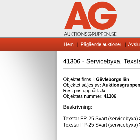
Hem
|
Pågående auktioner
|
Avslu
41306 - Servicebyxa, Texst
Objektet finns i:
Gävleborg
s län
Objektet säljes av:
Auktionsgruppe
Res. pris uppnått:
Ja
Objektets nummer:
41306
Beskrivning:
Texstar FP-25 Svart (servicebyxa) 
Texstar FP-25 Svart (servicebyxa) 