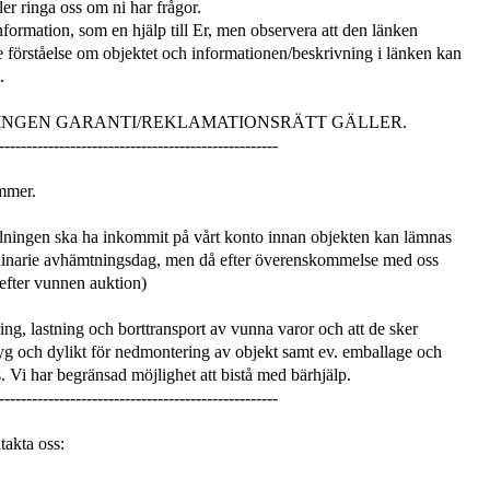
er ringa oss om ni har frågor.
information, som en hjälp till Er, men observera att den länken
e förståelse om objektet och informationen/beskrivning i länken kan
.
 INGEN GARANTI/REKLAMATIONSRÄTT GÄLLER.
---------------------------------------------------
mmer.
ningen ska ha inkommit på vårt konto innan objekten kan lämnas
dinarie avhämtningsdag, men då efter överenskommelse med oss
 efter vunnen auktion)
ng, lastning och borttransport av vunna varor och att de sker
 och dylikt för nedmontering av objekt samt ev. emballage och
. Vi har begränsad möjlighet att bistå med bärhjälp.
---------------------------------------------------
takta oss: