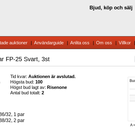
Bjud, köp och sälj
tade auktioner
|
Användarguide
|
Anlita oss
|
Om oss
|
Villkor
ar FP-25 Svart, 3st
Tid kvar:
Auktionen är avslutad.
n
Högsta bud:
100
Högst bud lagt av:
Risenone
Antal bud totalt:
2
36/32, 1 par
38/32, 2 par