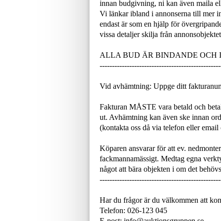
innan budgivning, ni kan även maila ell
Vi länkar ibland i annonserna till mer 
endast är som en hjälp för övergripand
vissa detaljer skilja från annonsobjektet
ALLA BUD ÄR BINDANDE OCH
-------------------------------------------------
Vid avhämtning: Uppge ditt fakturanu
Fakturan MÅSTE vara betald och betal
ut. Avhämtning kan även ske innan or
(kontakta oss då via telefon eller email
Köparen ansvarar för att ev. nedmonteri
fackmannamässigt. Medtag egna verktyg
något att bära objekten i om det behövs
-------------------------------------------------
Har du frågor är du välkommen att kon
Telefon: 026-123 045
E-post: info@auktionsgruppen.se