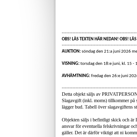
-------------------------------------------------
OBS! LÄS TEXTEN HÄR NEDAN! OBS! LÄ
-------------------------------------------------
AUKTION:
söndag den 21:a juni 2026 m
VISNING:
torsdag den 18:e juni, kl. 15 - 
AVHÄMTNING:
fredag den 26:e juni 2026
-------------------------------------------------
Detta objekt säljs av PRIVATPERSO
Slagavgift (inkl. moms) tillkommer på s
lägger bud. Tabell över slagavgiftens
Objekten säljs i befintligt skick och är
ansvar för eventuella felskrivningar och
gäller. Det är därför viktigt att ni ko