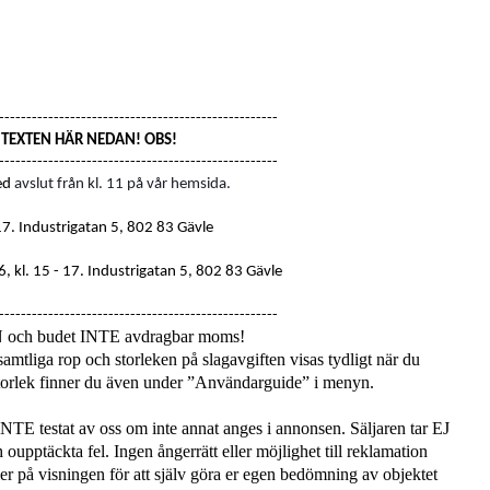
---------------------------------------------------
S TEXTEN HÄR NEDAN! OBS!
---------------------------------------------------
ed
avslut från kl. 11 på vår hemsida.
17
. Industrigatan 5, 802 83 Gävle
, kl. 15 - 17.
Industrigatan 5, 802 83 Gävle
---------------------------------------------------
N och budet INTE avdragbar moms!
amtliga rop och storleken på slagavgiften visas tydligt när du
 storlek finner du även under ”Användarguide” i menyn.
 INTE testat av oss om inte annat anges i annonsen. Säljaren tar EJ
 oupptäckta fel. Ingen ångerrätt eller möjlighet till reklamation
mmer på visningen för att själv göra er egen bedömning av objektet