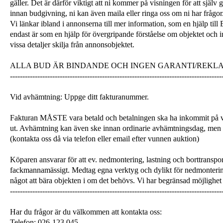
gäller. Det är därför viktigt att ni kommer på visningen för att själ
innan budgivning, ni kan även maila eller ringa oss om ni har frågor
Vi länkar ibland i annonserna till mer information, som en hjälp till
endast är som en hjälp för övergripande förståelse om objektet och 
vissa detaljer skilja från annonsobjektet.
ALLA BUD ÄR BINDANDE OCH INGEN GARANTI/REKL
-------------------------------------------------------------------------------------
Vid avhämtning: Uppge ditt fakturanummer.
Fakturan MÅSTE vara betald och betalningen ska ha inkommit på v
ut. Avhämtning kan även ske innan ordinarie avhämtningsdag, men
(kontakta oss då via telefon eller email efter vunnen auktion)
Köparen ansvarar för att ev. nedmontering, lastning och borttranspor
fackmannamässigt. Medtag egna verktyg och dylikt för nedmonterin
något att bära objekten i om det behövs. Vi har begränsad möjlighet 
-------------------------------------------------------------------------------------
Har du frågor är du välkommen att kontakta oss:
Telefon: 026-123 045