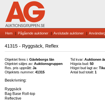
Hem
|
Pågående auktioner
|
Avslutade auktioner
|
Användarg
41315 - Ryggsäck, Reflex
Objektet finns i:
Gävleborg
s län
Tid kvar:
Auktionen är
Objektet säljes av:
Auktionsgruppen
Högsta bud:
50
Res. pris uppnått:
Ja
Högst bud lagt av:
Tik
Objektets nummer:
41315
Antal bud totalt:
1
Beskrivning:
Ryggsäck
Bag Base Roll-top
Reflective