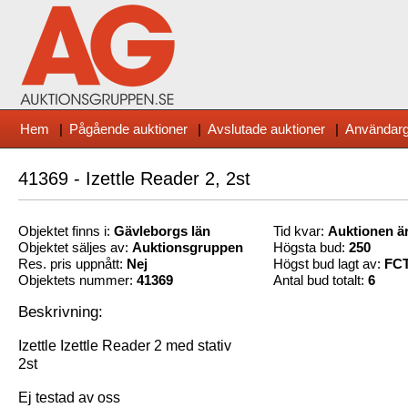
Hem
|
Pågående auktioner
|
Avslutade auktioner
|
Användarg
41369 - Izettle Reader 2, 2st
Objektet finns i:
Gävleborg
s län
Tid kvar:
Auktionen är
Objektet säljes av:
Auktionsgruppen
Högsta bud:
250
Res. pris uppnått:
Nej
Högst bud lagt av:
FC
Objektets nummer:
41369
Antal bud totalt:
6
Beskrivning:
Izettle Izettle Reader 2 med stativ
2st
Ej testad av oss