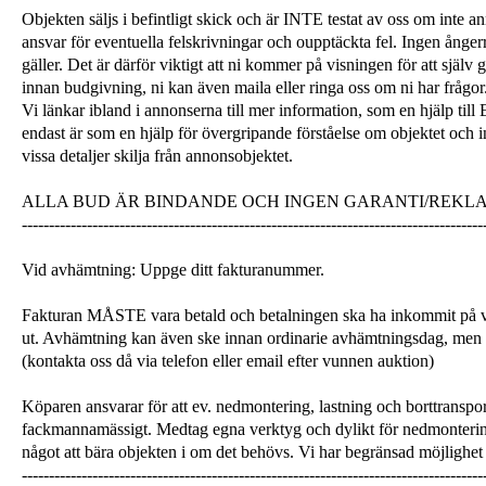
Objekten säljs i befintligt skick och är INTE testat av oss om inte a
ansvar för eventuella felskrivningar och oupptäckta fel. Ingen ångerrä
gäller. Det är därför viktigt att ni kommer på visningen för att själ
innan budgivning, ni kan även maila eller ringa oss om ni har frågor
Vi länkar ibland i annonserna till mer information, som en hjälp till
endast är som en hjälp för övergripande förståelse om objektet och 
vissa detaljer skilja från annonsobjektet.
ALLA BUD ÄR BINDANDE OCH INGEN GARANTI/REKL
-------------------------------------------------------------------------------------
Vid avhämtning: Uppge ditt fakturanummer.
Fakturan MÅSTE vara betald och betalningen ska ha inkommit på v
ut. Avhämtning kan även ske innan ordinarie avhämtningsdag, men
(kontakta oss då via telefon eller email efter vunnen auktion)
Köparen ansvarar för att ev. nedmontering, lastning och borttranspor
fackmannamässigt. Medtag egna verktyg och dylikt för nedmonterin
något att bära objekten i om det behövs. Vi har begränsad möjlighet 
-------------------------------------------------------------------------------------