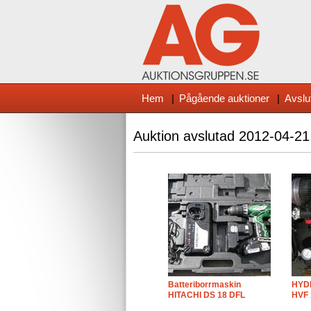
Hem
|
Pågående auktioner
|
Avslu
Auktion avslutad
2012-04-21
Batteriborrmaskin
HYD
HITACHI DS 18 DFL
HVF 