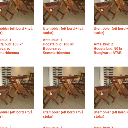
öbler (ett bord + två
Utemöbler (ett bord + två
Utemöbler (ett bord +
r)
stolar)
stolar)
l bud: 1
Antal bud: 1
ta bud: 100 kr
Högsta bud: 100 kr
Antal bud: 2
ivare:
Budgivare:
Högsta bud: 50 kr
marblomma
Sommarblomma
Budgivare: ATAB
öbler (ett bord + två
Utemöbler (ett bord + två
Utemöbler (ett bord +
r)
stolar)
stolar)