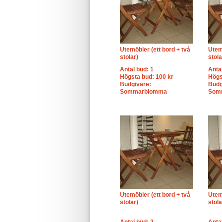
Utemöbler (ett bord + två
Utem
stolar)
stola
Antal bud: 1
Anta
Högsta bud: 100 kr
Högs
Budgivare:
Budg
Sommarblomma
Som
Utemöbler (ett bord + två
Utem
stolar)
stola