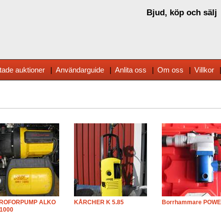
Bjud, köp och sälj
tade auktioner
|
Användarguide
|
Anlita oss
|
Om oss
|
Villkor
ROFORPUMP ALKO
KÅRCHER K 5.85
Borrhammare POWE
1000