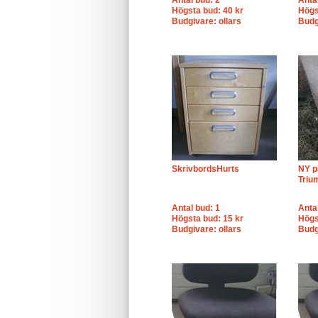
Antal bud: 2
Anta
Högsta bud: 40 kr
Högs
Budgivare: ollars
Budg
SkrivbordsHurts
NY pa
Triu
Antal bud: 1
Anta
Högsta bud: 15 kr
Högs
Budgivare: ollars
Budg