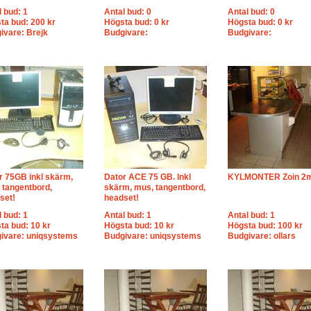
l bud: 1
Antal bud: 0
Antal bud: 0
ta bud: 200 kr
Högsta bud: 0 kr
Högsta bud: 0 kr
ivare: Brejk
Budgivare:
Budgivare:
r 75GB inkl skärm,
Dator ACE 75 GB. Inkl
KYLMONTER Zoin 2
 tangentbord,
skärm, mus, tangentbord,
set!
headset!
l bud: 1
Antal bud: 1
Antal bud: 1
ta bud: 10 kr
Högsta bud: 10 kr
Högsta bud: 100 kr
ivare: uniqsystems
Budgivare: uniqsystems
Budgivare: ollars