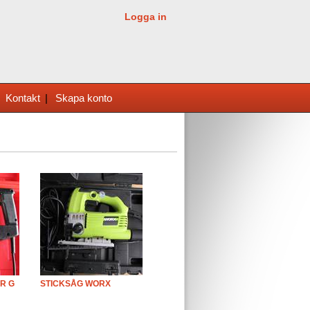
Logga in
|
Kontakt
|
Skapa konto
R G
STICKSÅG WORX