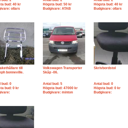
l bud: 2
Antal bud: 2
Antal bud: 2
ta bud: 40 kr
Högsta bud: 50 kr
Högsta bud: 40 kr
ivare: ollars
Budgivare: ATAB
Budgivare: ollars
kethållare till
Volkswagen Transporter
Skrivbordstol
mph bonneville.
Skåp -06.
l bud: 0
Antal bud: 5
Antal bud: 0
ta bud: 0 kr
Högsta bud: 47000 kr
Högsta bud: 0 kr
ivare:
Budgivare: minton
Budgivare: