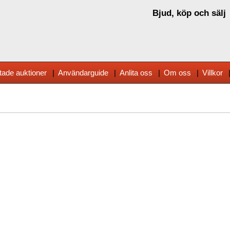
Bjud, köp och sälj
tade auktioner
|
Användarguide
|
Anlita oss
|
Om oss
|
Villkor