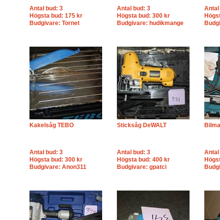
Antal bud: 3
Antal bud: 3
Antal
Högsta bud: 175 kr
Högsta bud: 300 kr
Högst
Budgivare: Tornet
Budgivare: hudikmange
Budg
Kakelsåg TEBO
Sticksåg DeWALT
Bilm
Antal bud: 3
Antal bud: 3
Antal
Högsta bud: 300 kr
Högsta bud: 400 kr
Högst
Budgivare: Anon311
Budgivare: gpatci
Budg