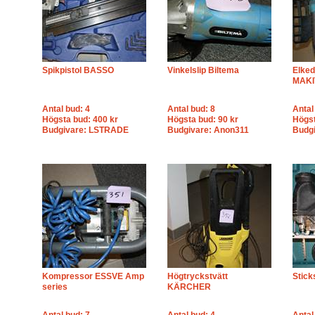
Spikpistol BASSO
Vinkelslip Biltema
Elked
MAKI
Antal bud: 4
Antal bud: 8
Antal
Högsta bud: 400 kr
Högsta bud: 90 kr
Högst
Budgivare: LSTRADE
Budgivare: Anon311
Budg
Kompressor ESSVE Amp
Högtryckstvätt
Stic
series
KÄRCHER