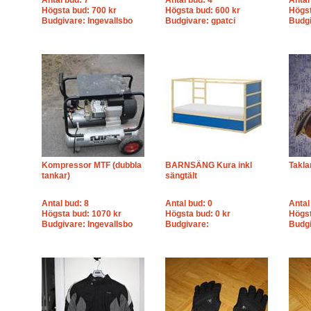
Antal bud: 7
Antal bud: 4
Antal
Högsta bud: 700 kr
Högsta bud: 600 kr
Högst
Budgivare: Ingevallsbo
Budgivare: gpatci
Budg
Kompressor MTF (dubbla
BARNSÄNG Kura inkl
Takl
tankar)
sängtält
Antal bud: 8
Antal bud: 0
Antal
Högsta bud: 1070 kr
Högsta bud: 0 kr
Högst
Budgivare: Ingevallsbo
Budgivare:
Budgi