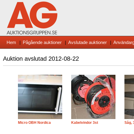
Hem
|
Pågående auktioner
|
Avslutade auktioner
|
Användarg
Auktion avslutad
2012-08-22
Micro OBH Nordica
Kabelvindor 3st
Såg, 