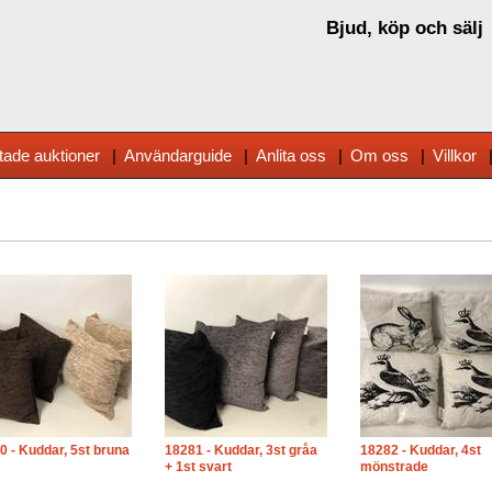
Bjud, köp och sälj
tade auktioner
|
Användarguide
|
Anlita oss
|
Om oss
|
Villkor
0 - Kuddar, 5st bruna
18281 - Kuddar, 3st gråa
18282 - Kuddar, 4st
+ 1st svart
mönstrade