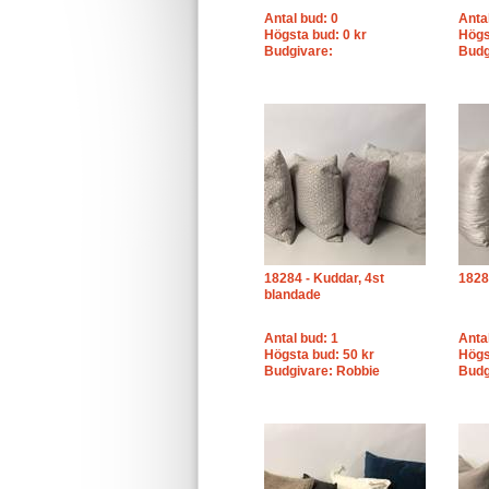
Antal bud: 0
Anta
Högsta bud: 0 kr
Högs
Budgivare:
Budg
18284 - Kuddar, 4st
18285
blandade
Antal bud: 1
Anta
Högsta bud: 50 kr
Högs
Budgivare: Robbie
Budg