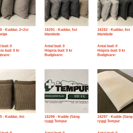
0 - Kuddar, 2+2st
18291 - Kuddar, 5st
18292 - Kuddar, 6st
beige
blandade
blandade
l bud: 0
Antal bud: 0
Antal bud: 0
ta bud: 0 kr
Högsta bud: 0 kr
Högsta bud: 0 kr
ivare:
Budgivare:
Budgivare:
5 - Kuddar, 4st
18296 - Kudde (Säng
18297 - Kudde (Säng
rygg) Tempur
rygg) Tempur