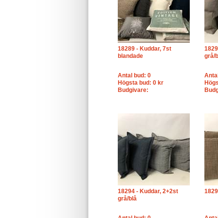
18289 - Kuddar, 7st
1829
blandade
grå/
Antal bud: 0
Anta
Högsta bud: 0 kr
Högs
Budgivare:
Budg
18294 - Kuddar, 2+2st
1829
grå/blå