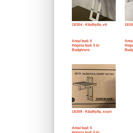
18304 - Klädhylla, vit
18305
Antal bud: 0
Anta
Högsta bud: 0 kr
Högs
Budgivare:
Budg
18309 - Klädhylla, svart
Antal bud: 0
Högsta bud: 0 kr