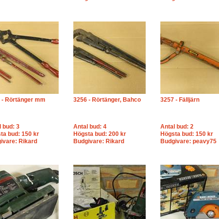
 - Rörtänger mm
3256 - Rörtänger, Bahco
3257 - Fälljärn
l bud: 3
Antal bud: 4
Antal bud: 2
ta bud: 150 kr
Högsta bud: 200 kr
Högsta bud: 150 kr
ivare: Rikard
Budgivare: Rikard
Budgivare: peavy75