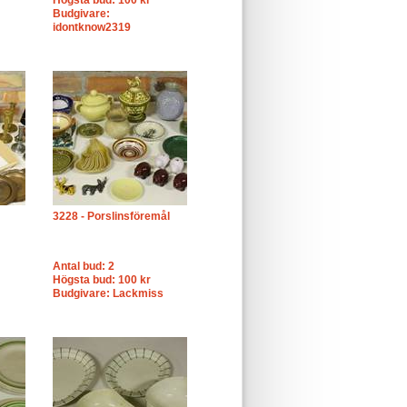
Högsta bud: 100 kr
Budgivare:
idontknow2319
3228 - Porslinsföremål
Antal bud: 2
Högsta bud: 100 kr
Budgivare: Lackmiss