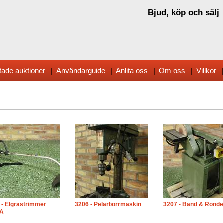
Bjud, köp och sälj
tade auktioner
|
Användarguide
|
Anlita oss
|
Om oss
|
Villkor
 - Elgrästrimmer
3206 - Pelarborrmaskin
3207 - Band & Rondel
GA