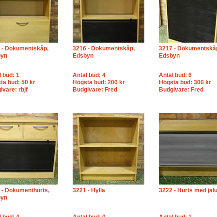
 - Dokumentskåp,
3216 - Dokumentskåp,
3217 - Dokumentskå
byn
Edsbyn
Edsbyn
l bud: 1
Antal bud: 4
Antal bud: 6
ta bud: 50 kr
Högsta bud: 200 kr
Högsta bud: 300 kr
ivare: rbjf
Budgivare: Fred
Budgivare: Fred
 - Dokumenthurts,
3221 - Hylla
3222 - Hurts med jalu
byn