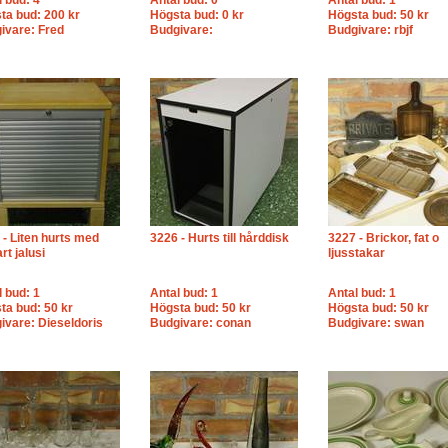
l bud: 4
Antal bud: 0
Antal bud: 1
ta bud: 200 kr
Högsta bud: 0 kr
Högsta bud: 50 kr
ivare: Fred
Budgivare:
Budgivare: rbjf
 - Liten hurts med
3226 - Hurts till hårddisk
3227 - Brickor, fat o
rt jalusi
ljusstakar
l bud: 1
Antal bud: 1
Antal bud: 1
ta bud: 50 kr
Högsta bud: 50 kr
Högsta bud: 50 kr
ivare: Dieseldoris
Budgivare: conan
Budgivare: swan