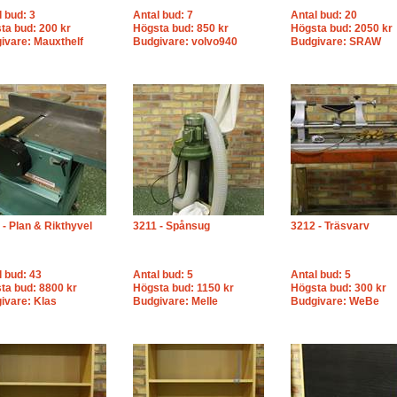
l bud: 3
Antal bud: 7
Antal bud: 20
ta bud: 200 kr
Högsta bud: 850 kr
Högsta bud: 2050 kr
ivare: Mauxthelf
Budgivare: volvo940
Budgivare: SRAW
 - Plan & Rikthyvel
3211 - Spånsug
3212 - Träsvarv
l bud: 43
Antal bud: 5
Antal bud: 5
ta bud: 8800 kr
Högsta bud: 1150 kr
Högsta bud: 300 kr
ivare: Klas
Budgivare: Melle
Budgivare: WeBe