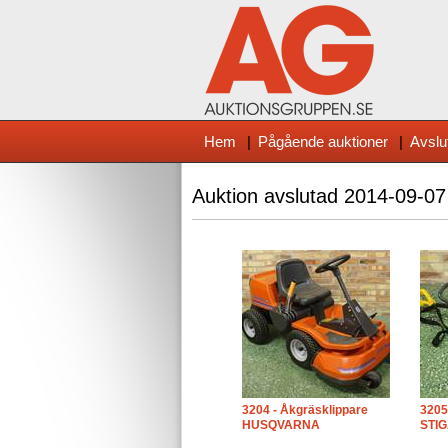
Hem
|
Pågående auktioner
|
Avslu
Auktion avslutad
2014-09-07
3204 - Åkgräsklippare
3205
HUSQVARNA
STI