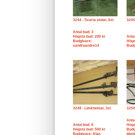
3244 - Svarta stolar, 6st
3245 
Antal bud: 3
Högsta bud: 200 kr
Anta
Budgivare:
Högs
sandraandre14
Budg
3249 - Limknektar, 3st
3250
Anta
Antal bud: 8
Högs
Högsta bud: 500 kr
Budg
Budgivare: Klas
idon