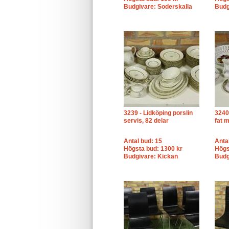
Budgivare: Soderskalla
Budg
3239 - Lidköping porslin
3240
servis, 82 delar
fat 
Antal bud: 15
Anta
Högsta bud: 1300 kr
Högs
Budgivare: Kickan
Budg