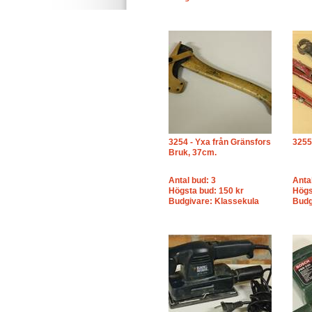
3254 - Yxa från Gränsfors
3255
Bruk, 37cm.
Antal bud: 3
Anta
Högsta bud: 150 kr
Högs
Budgivare: Klassekula
Budg