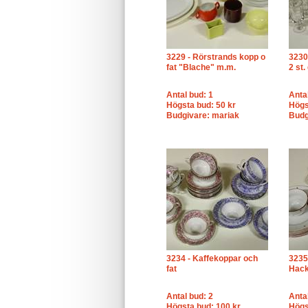
3229 - Rörstrands kopp o
3230
fat "Blache" m.m.
2 st.
Antal bud: 1
Anta
Högsta bud: 50 kr
Högs
Budgivare: mariak
Budg
3234 - Kaffekoppar och
3235 
fat
Hack
Antal bud: 2
Anta
Högsta bud: 100 kr
Högs