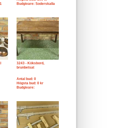
1
Budgivare: Soderskalla
l
3243 - Köksbord,
brunbetsat
Antal bud: 0
Högsta bud: 0 kr
Budgivare: