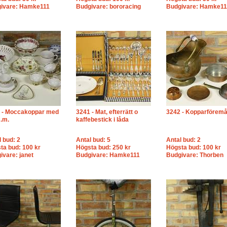
ivare: Hamke111
Budgivare: bororacing
Budgivare: Hamke11
 - Moccakoppar med
3241 - Mat, efterrätt o
3242 - Kopparföremå
m.m.
kaffebestick i låda
l bud: 2
Antal bud: 5
Antal bud: 2
ta bud: 100 kr
Högsta bud: 250 kr
Högsta bud: 100 kr
ivare: janet
Budgivare: Hamke111
Budgivare: Thorben