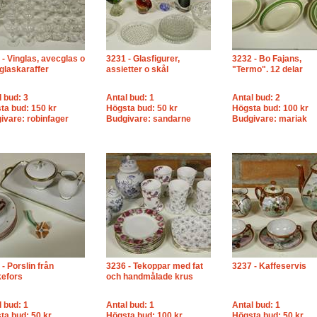
 - Vinglas, avecglas o
3231 - Glasfigurer,
3232 - Bo Fajans,
 glaskaraffer
assietter o skål
"Termo". 12 delar
l bud: 3
Antal bud: 1
Antal bud: 2
ta bud: 150 kr
Högsta bud: 50 kr
Högsta bud: 100 kr
ivare: robinfager
Budgivare: sandarne
Budgivare: mariak
- Porslin från
3236 - Tekoppar med fat
3237 - Kaffeservis
efors
och handmålade krus
l bud: 1
Antal bud: 1
Antal bud: 1
ta bud: 50 kr
Högsta bud: 100 kr
Högsta bud: 50 kr