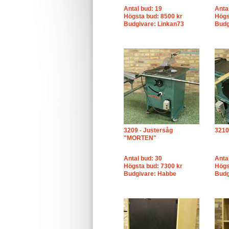
Antal bud: 19
Anta
Högsta bud: 8500 kr
Högs
Budgivare: Linkan73
Budg
3209 - Justersåg
3210
"MORTEN"
Antal bud: 30
Anta
Högsta bud: 7300 kr
Högs
Budgivare: Habbe
Budg