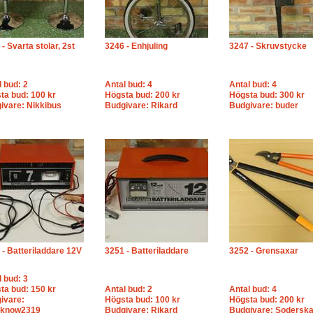
- Svarta stolar, 2st
3246 - Enhjuling
3247 - Skruvstycke
l bud: 2
Antal bud: 4
Antal bud: 4
ta bud: 100 kr
Högsta bud: 200 kr
Högsta bud: 300 kr
ivare: Nikkibus
Budgivare: Rikard
Budgivare: buder
 - Batteriladdare 12V
3251 - Batteriladdare
3252 - Grensaxar
l bud: 3
ta bud: 150 kr
Antal bud: 2
Antal bud: 4
ivare:
Högsta bud: 100 kr
Högsta bud: 200 kr
tknow2319
Budgivare: Rikard
Budgivare: Soderska