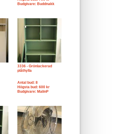
Budgivare: Buddnakk
3336 - Grönlackerad
plåthylla
Antal bud: 8
Högsta bud: 600 kr
Budgivare: MalinP