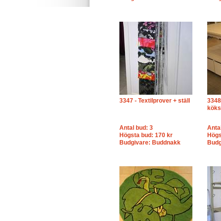
3347 - Textilprover + ställ
3348 
köks
Antal bud: 3
Anta
Högsta bud: 170 kr
Högs
Budgivare: Buddnakk
Budg