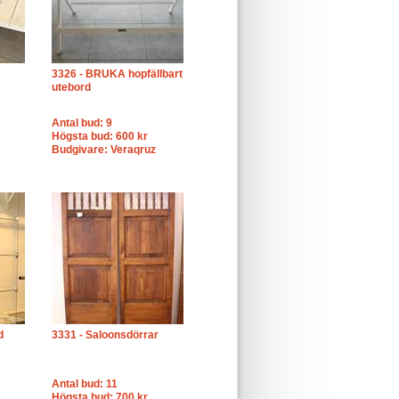
3326 - BRUKA hopfällbart
utebord
Antal bud: 9
Högsta bud: 600 kr
Budgivare: Veraqruz
d
3331 - Saloonsdörrar
Antal bud: 11
Högsta bud: 700 kr