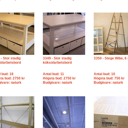
- Stor stadig
3349 - Stor stadig
3350 - Stege Wibe, 6
ö/arbetsbord
köksö/arbetsbord
l bud: 18
Antal bud: 11
Antal bud: 10
ta bud: 2750 kr
Högsta bud: 2750 kr
Högsta bud: 750 kr
ivare: naturk
Budgivare: naturk
Budgivare: naturk