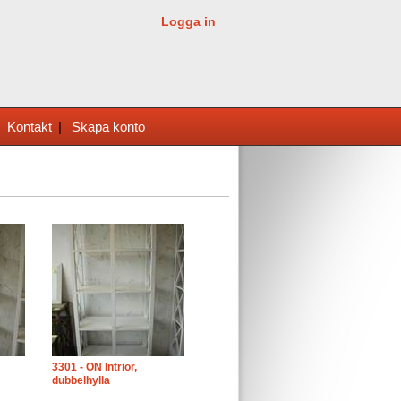
Logga in
|
Kontakt
|
Skapa konto
3301 - ON Intriör,
dubbelhylla