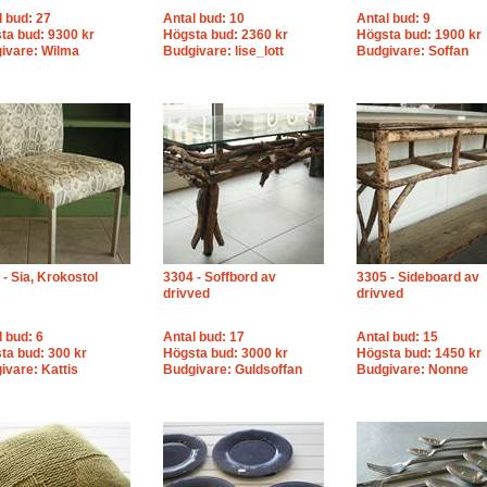
l bud: 27
Antal bud: 10
Antal bud: 9
ta bud: 9300 kr
Högsta bud: 2360 kr
Högsta bud: 1900 kr
ivare: Wilma
Budgivare: lise_lott
Budgivare: Soffan
 - Sia, Krokostol
3304 - Soffbord av
3305 - Sideboard av
drivved
drivved
l bud: 6
Antal bud: 17
Antal bud: 15
ta bud: 300 kr
Högsta bud: 3000 kr
Högsta bud: 1450 kr
ivare: Kattis
Budgivare: Guldsoffan
Budgivare: Nonne