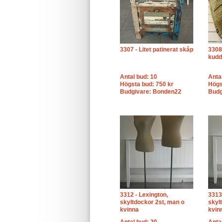
3307 - Litet patinerat skåp
3308
kudd
Antal bud: 10
Anta
Högsta bud: 750 kr
Högs
Budgivare: Bonden22
Budg
3312 - Lexington,
3313
skyltdockor 2st, man o
skyl
kvinna
kvin