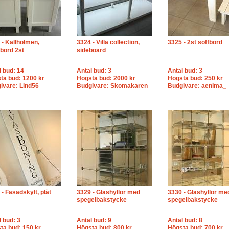
 - Kallholmen,
3324 - Villa collection,
3325 - 2st soffbord
bord 2st
sideboard
l bud: 14
Antal bud: 3
Antal bud: 3
ta bud: 1200 kr
Högsta bud: 2000 kr
Högsta bud: 250 kr
ivare: Lind56
Budgivare: Skomakaren
Budgivare: aenima_
- Fasadskylt, plåt
3329 - Glashyllor med
3330 - Glashyllor me
spegelbakstycke
spegelbakstycke
l bud: 3
Antal bud: 9
Antal bud: 8
ta bud: 150 kr
Högsta bud: 800 kr
Högsta bud: 700 kr