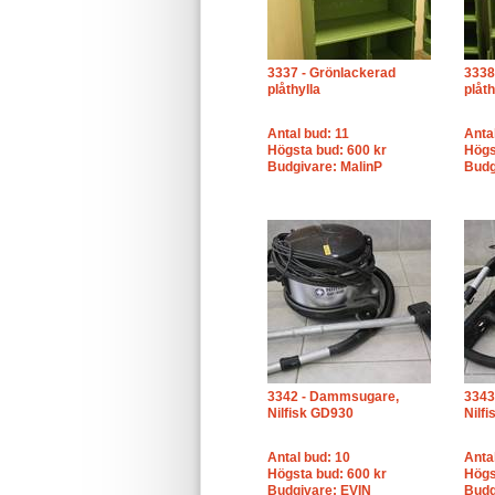
3337 - Grönlackerad
3338
plåthylla
plåth
Antal bud: 11
Anta
Högsta bud: 600 kr
Högs
Budgivare: MalinP
Budg
3342 - Dammsugare,
3343
Nilfisk GD930
Nilf
Antal bud: 10
Anta
Högsta bud: 600 kr
Högs
Budgivare: EVIN
Budg