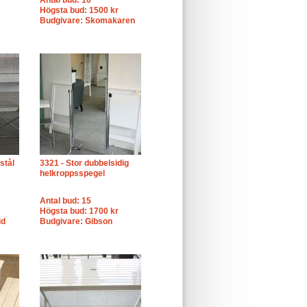
Antal bud: 10
Högsta bud: 1500 kr
Budgivare: Skomakaren
stål
3321 - Stor dubbelsidig
helkroppsspegel
Antal bud: 15
Högsta bud: 1700 kr
id
Budgivare: Gibson