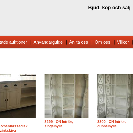
Bjud, köp och sälj
tade auktioner
|
Användarguide
|
Anlita oss
|
Om oss
|
Villkor
 -
3299 - ON Intriör,
3300 - ON Intriör,
ö/bar/kassadisk
singelhylla
dubbelhylla
zinkskiva