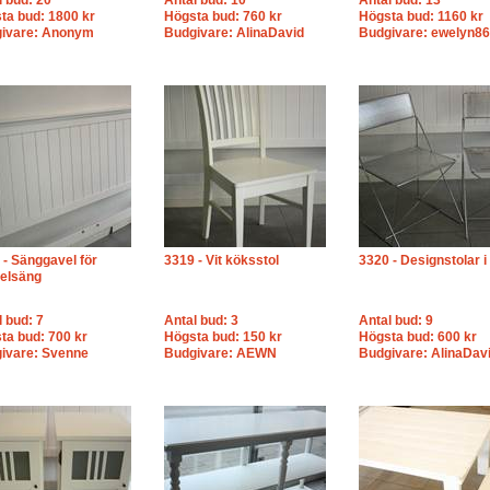
l bud: 20
Antal bud: 10
Antal bud: 13
ta bud: 1800 kr
Högsta bud: 760 kr
Högsta bud: 1160 kr
ivare: Anonym
Budgivare: AlinaDavid
Budgivare: ewelyn86
 - Sänggavel för
3319 - Vit köksstol
3320 - Designstolar i 
elsäng
l bud: 7
Antal bud: 3
Antal bud: 9
ta bud: 700 kr
Högsta bud: 150 kr
Högsta bud: 600 kr
ivare: Svenne
Budgivare: AEWN
Budgivare: AlinaDav