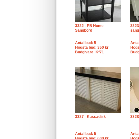
3322 - PB Home
3323
Sängbord
säng
Antal bud: 5
Anta
Högsta bud: 350 kr
Högs
Budgivare: Kf71
Budg
3327 - Kassadisk
3328 
Antal bud: 5
Anta
Högsta bud: 600 kr
Högs