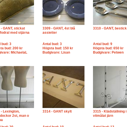
 - GANT, stickat
3309 - GANT, 4st blå
3310 - GANT, bestick
fodral med stjärna
assietter
l bud: 3
Antal bud: 3
Antal bud: 9
ta bud: 200 kr
Högsta bud: 150 kr
Högsta bud: 650 kr
ivare: MichaelaL
Budgivare: Lisan
Budgivare: Petwen
 - Lexington,
3314 - GANT skylt
3315 - Klädställning i
tdockor 2st, man o
vitmålat järn
na