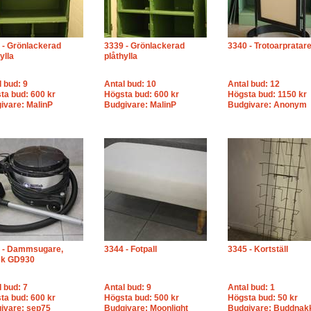
 - Grönlackerad
3339 - Grönlackerad
3340 - Trotoarpratar
ylla
plåthylla
l bud: 9
Antal bud: 10
Antal bud: 12
ta bud: 600 kr
Högsta bud: 600 kr
Högsta bud: 1150 kr
ivare: MalinP
Budgivare: MalinP
Budgivare: Anonym
 - Dammsugare,
3344 - Fotpall
3345 - Kortställ
isk GD930
l bud: 7
Antal bud: 9
Antal bud: 1
ta bud: 600 kr
Högsta bud: 500 kr
Högsta bud: 50 kr
ivare: sep75
Budgivare: Moonlight
Budgivare: Buddnak