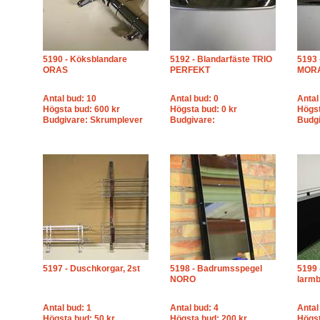
5190 - Köksblandare
5192 - Blandarfäste TRIO
5193 
ORAS
PERFEKT
MOR
Antal bud: 10
Antal bud: 0
Antal
Högsta bud: 600 kr
Högsta bud: 0 kr
Högst
Budgivare: Skrumplever
Budgivare:
Budgi
5197 - Duschkorgar, 2st
5198 - Badrumsspegel
5199 
NORO
larm
Antal bud: 1
Antal bud: 4
Antal
Högsta bud: 50 kr
Högsta bud: 200 kr
Högst