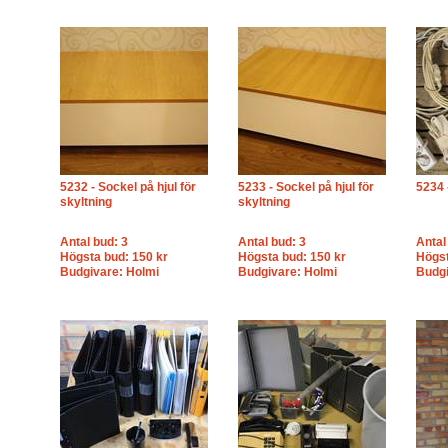
5232 - Sockel på hjul för
5233 - Sockel på hjul för
5234 
skyltning
skyltning
Antal bud: 3
Antal bud: 3
Antal
Högsta bud: 150 kr
Högsta bud: 150 kr
Högst
Budgivare: Holmi
Budgivare: Holmi
Budgi