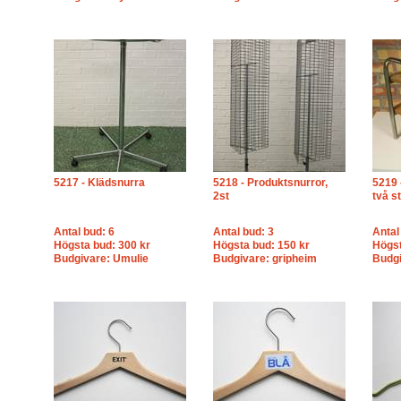
5217 - Klädsnurra
5218 - Produktsnurror,
5219 
2st
två s
Antal bud: 6
Antal bud: 3
Antal
Högsta bud: 300 kr
Högsta bud: 150 kr
Högst
Budgivare: Umulie
Budgivare: gripheim
Budgi