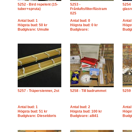
5252 - Bird repelent (15-
5253 -
5254 
tuber+spruta)
Frånluftsfilter/fästram
glasr
025
Antal bud: 1
Antal bud: 0
Antal
Högsta bud: 50 kr
Högsta bud: 0 kr
Högst
Budgivare: Umulie
Budgivare:
Budgi
5257 - Träpersienner, 2st
5258 - Till badrummet
5259 -
Antal bud: 1
Antal bud: 2
Antal
Högsta bud: 51 kr
Högsta bud: 100 kr
Högst
Budgivare: Dieseldoris
Budgivare: alli41
Budgi