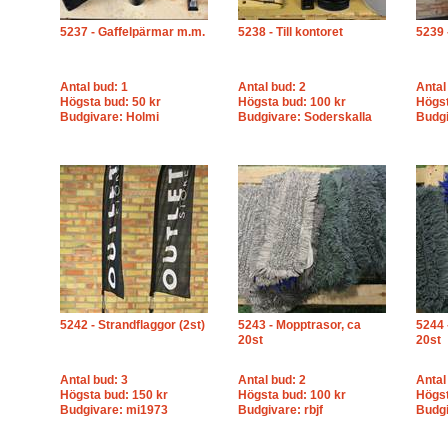
5237 - Gaffelpärmar m.m.
5238 - Till kontoret
5239 
Antal bud: 1
Antal bud: 2
Antal
Högsta bud: 50 kr
Högsta bud: 100 kr
Högst
Budgivare: Holmi
Budgivare: Soderskalla
Budgi
5242 - Strandflaggor (2st)
5243 - Mopptrasor, ca
5244 
20st
20st
Antal bud: 3
Antal bud: 2
Antal
Högsta bud: 150 kr
Högsta bud: 100 kr
Högst
Budgivare: mi1973
Budgivare: rbjf
Budg