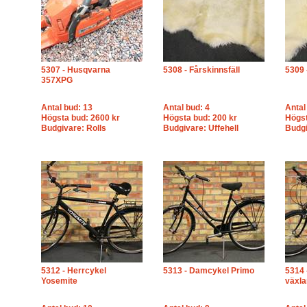
5307 - Husqvarna
5308 - Fårskinnsfäll
5309 
357XPG
Antal bud: 13
Antal bud: 4
Antal
Högsta bud: 2600 kr
Högsta bud: 200 kr
Högst
Budgivare: Rolls
Budgivare: Uffehell
Budgi
5312 - Herrcykel
5313 - Damcykel Primo
5314 
Yosemite
växla