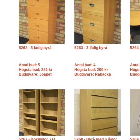
5262 - 5-lådig byrå
5263 - 3-lådig byrå
5264 
Antal bud: 5
Antal bud: 4
Antal
Högsta bud: 251 kr
Högsta bud: 200 kr
Högst
Budgivare: Joapet
Budgivare: Rabacka
Budgi
5267 - Bokhyllor, 2st
5268 - Byrå med 6 lådor
5269 