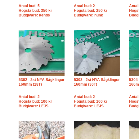
Antal bud: 5
Antal bud: 2
Antal
Högsta bud: 350 kr
Högsta bud: 250 kr
Högst
Budgivare: kentis
Budgivare: hunk
Budgi
5302 - 2st NYA Sågklingor
5303 - 2st NYA Sågklingor
5304 
160mm (18T)
160mm (30T)
160m
Antal bud: 2
Antal bud: 2
Antal
Högsta bud: 100 kr
Högsta bud: 100 kr
Högst
Budgivare: LEJS
Budgivare: LEJS
Budgi