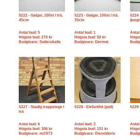
5222 - Galgar, 100st i trä.
5223 - Galgar, 100st i trä.
5224 
45cm
35cm
ljusg
Antal bud: 5
Antal bud: 1
Antal
Högsta bud: 270 kr
Högsta bud: 50 kr
Högst
Budgivare: Soderskalla
Budgivare: Dermot
Budgi
5227 - Stadig trappstege i
5228 - Elefantfot (pall)
5229 
trä
Antal bud: 6
Antal bud: 3
Antal
Högsta bud: 306 kr
Högsta bud: 151 kr
Högst
Budgivare: mi1973
Budgivare: Dieseldoris
Budgi