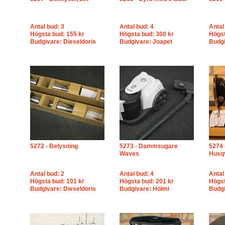
Antal bud: 3
Antal bud: 4
Antal
Högsta bud: 155 kr
Högsta bud: 300 kr
Högst
Budgivare: Dieseldoris
Budgivare: Joapet
Budgi
5272 - Belysning
5273 - Dammsugare
5274 
Waves
Husqv
Antal bud: 2
Antal bud: 4
Antal
Högsta bud: 101 kr
Högsta bud: 201 kr
Högst
Budgivare: Dieseldoris
Budgivare: Holmi
Budgi