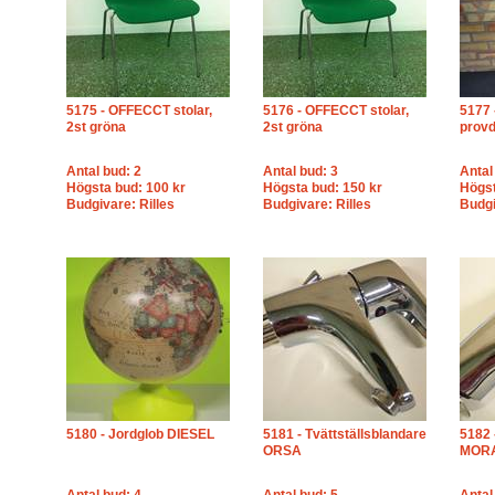
5175 - OFFECCT stolar,
5176 - OFFECCT stolar,
5177
2st gröna
2st gröna
prov
Antal bud: 2
Antal bud: 3
Antal
Högsta bud: 100 kr
Högsta bud: 150 kr
Högst
Budgivare: Rilles
Budgivare: Rilles
Budg
5180 - Jordglob DIESEL
5181 - Tvättställsblandare
5182 
ORSA
MOR