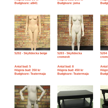
Budgivare: alli41
Budgivare: joma
Budgi
5202 - Skyltdocka beige
5203 - Skyltdocka
5204 
cremevit
creme
Antal bud: 5
Antal bud: 8
Antal
Högsta bud: 350 kr
Högsta bud: 450 kr
Högst
Budgivare: Teatermaja
Budgivare: Teatermaja
Budgi