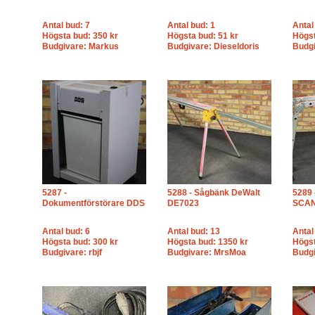
Antal bud: 7
Antal bud: 1
Antal
Högsta bud: 350 kr
Högsta bud: 51 kr
Högst
Budgivare: Markus
Budgivare: Dieseldoris
Budgi
5287 -
5288 - Sågbänk DeWalt
5289 
Dokumentförstörare DDS
DE7023
SCA
Antal bud: 6
Antal bud: 13
Antal
Högsta bud: 300 kr
Högsta bud: 1350 kr
Högst
Budgivare: rbjf
Budgivare: MrsMoa
Budg