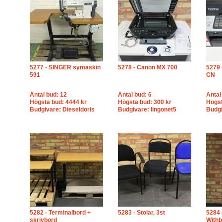
5277 - SINGER symaskin
5278 - Canon MX 700
5279 
591
CN
Antal bud: 12
Antal bud: 6
Antal
Högsta bud: 4444 kr
Högsta bud: 300 kr
Högst
Budgivare: Dieseldoris
Budgivare: lingonet5
Budgi
5282 - Terminalbord +
5283 - Stolar, 3st
5284 
skrivbord
Withb