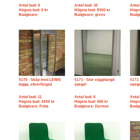
Antal bud: 0
Antal bud: 30
Antal
Högsta bud: 0 kr
Högsta bud: 8500 kr
Högst
Budgivare:
Budgivare: grvvs
Budgi
5170 - Skåp med LEWIS
5171 - Stor vägghängd
5172 
logga, silverfärgad
spegel
spege
Antal bud: 11
Antal bud: 6
Antal
Högsta bud: 1650 kr
Högsta bud: 400 kr
Högst
Budgivare: Frida
Budgivare: Dermot
Budgi