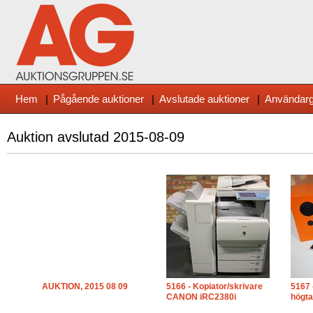
Hem
|
Pågående auktioner
|
Avslutade auktioner
|
Användarg
Auktion avslutad
2015-08-09
AUKTION, 2015 08 09
5166 - Kopiator/skrivare
5167 
CANON iRC2380i
högta