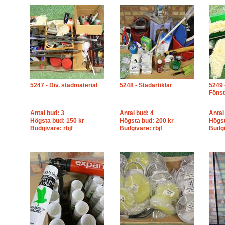
5247 - Div. städmaterial
5248 - Städartiklar
5249 
Fönst
Antal bud: 3
Antal bud: 4
Antal
Högsta bud: 150 kr
Högsta bud: 200 kr
Högst
Budgivare: rbjf
Budgivare: rbjf
Budg