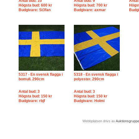
Antal bud: 10
Antal bud: 9
Antal
Högsta bud: 600 kr
Högsta bud: 700 kr
Högst
Budgivare: St3fan
Budgivare: axmar
Budgi
5317 - En svensk flagga i
5318 - En svensk flagga i
bomull. 290cm
polyester. 290cm
Antal bud: 3
Antal bud: 3
Högsta bud: 150 kr
Högsta bud: 150 kr
Budgivare: rbjf
Budgivare: Holmi
Webbplatsen drivs av
Auktionsgrupp