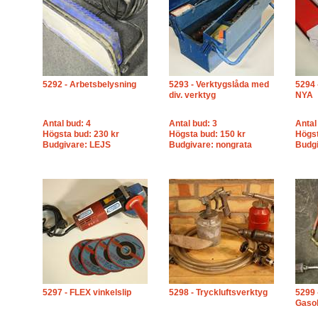
5292 - Arbetsbelysning
5293 - Verktygslåda med
5294 
div. verktyg
NYA
Antal bud: 4
Antal bud: 3
Antal
Högsta bud: 230 kr
Högsta bud: 150 kr
Högst
Budgivare: LEJS
Budgivare: nongrata
Budgi
5297 - FLEX vinkelslip
5298 - Tryckluftsverktyg
5299 
Gaso