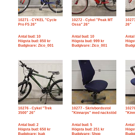
10271 - CYKEL "Cycle
10272 - Cykel "Peak MT
10273
Pro FS 26"
Ossa" 26"
26"
Antal bud: 10
Antal bud: 10
Antal
Högsta bud: 850 kr
Högsta bud: 999 kr
Högst
Budgivare: Zico_001
Budgivare: Zico_001
Budgi
10276 - Cykel "Trek
10277 - Skrivbordsstol
10278
3500" 26"
"Kinnarps" med nackstöd
"Kin
Antal bud: 2
Antal bud: 5
Antal
Högsta bud: 650 kr
Högsta bud: 251 kr
Högst
Budgivare: Isak
Budgivare: Shop
Budgi