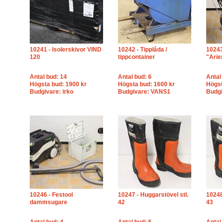
10241 - Isolerskivor VIND
10242 - Tipplåda /
10243
120
tippcontainer
"Arie
Antal bud: 14
Antal bud: 6
Antal
Högsta bud: 1900 kr
Högsta bud: 1600 kr
Högst
Budgivare: irko
Budgivare: VANS1
Budgi
10246 - Festool
10247 - Huggarstövel stl.
10248
dammsugare
42
43