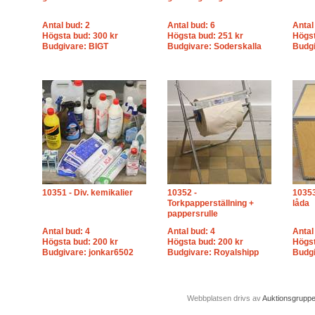
Antal bud: 2
Antal bud: 6
Antal
Högsta bud: 300 kr
Högsta bud: 251 kr
Högst
Budgivare: BIGT
Budgivare: Soderskalla
Budg
10351 - Div. kemikalier
10352 -
10353
Torkpapperställning +
låda
pappersrulle
Antal bud: 4
Antal bud: 4
Antal
Högsta bud: 200 kr
Högsta bud: 200 kr
Högst
Budgivare: jonkar6502
Budgivare: Royalshipp
Budgi
Webbplatsen drivs av
Auktionsgrupp