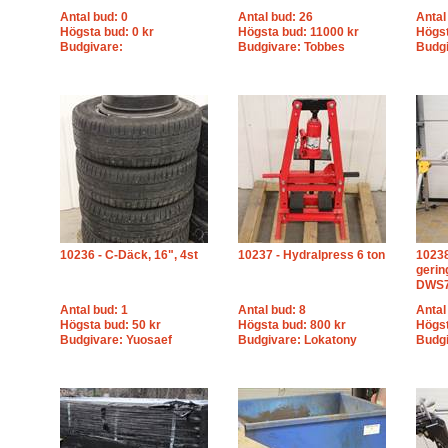
Antal bud: 0
Antal bud: 26
Antal
Högsta bud: 0 kr
Högsta bud: 11000 kr
Högst
Budgivare:
Budgivare: Tobbes
Budgi
10236 - C-Däck, 16", 4st
10237 - Hydralpress 6 ton
10238
gerin
DWS7
Antal bud: 1
Antal bud: 8
Antal
Högsta bud: 50 kr
Högsta bud: 800 kr
Högst
Budgivare: Yuosaef
Budgivare: Lokatony
Budgi