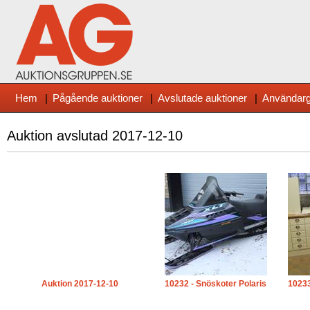
Hem
|
Pågående auktioner
|
Avslutade auktioner
|
Användarg
Auktion avslutad
2017-12-10
Auktion 2017-12-10
10232 - Snöskoter Polaris
10233