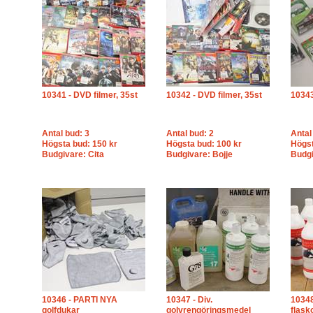
10341 - DVD filmer, 35st
10342 - DVD filmer, 35st
1034
Antal bud: 3
Antal bud: 2
Antal
Högsta bud: 150 kr
Högsta bud: 100 kr
Högst
Budgivare: Cita
Budgivare: Bojje
Budgi
10346 - PARTI NYA
10347 - Div.
10348
golfdukar
golvrengöringsmedel
flask