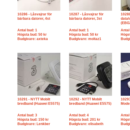
10286 - Låsvajrar för
10287 - Låsvajrar för
10288
bärbara datorer, 4st
bärbara datorer, 3st
data/
(EBG
Antal bud: 1
Antal bud: 1
Antal
Högsta bud: 50 kr
Högsta bud: 50 kr
Högst
Budgivare: axteka
Budgivare: moltaz1
Budg
10291 - NYTT Mobilt
10292 - NYTT Mobilt
10293
bredband (Huawei E5575)
bredband (Huawei E5575)
Mod
Antal bud: 3
Antal bud: 4
Antal
Högsta bud: 150 kr
Högsta bud: 201 kr
Högst
Budgivare: Lenkber
Budgivare: elisabeth
Budgi