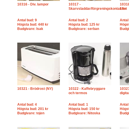
10316 - Div. lampor
10317 -
10318
Skarvsladdar/förgreningskontakter
18st
Antal bud: 9
Antal bud: 2
Antal
Högsta bud: 440 kr
Högsta bud: 125 kr
Högst
Budgivare: Isak
Budgivare: serban
Budgi
10321 - Brödrost (NY)
10322 - Kaffebryggare
10323
och termos
digit
Antal bud: 4
Antal bud: 1
Antal
Högsta bud: 201 kr
Högsta bud: 150 kr
Högst
Budgivare: tojen
Budgivare: Nitoska
Budgi