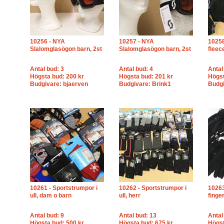
10256 - NYA
10257 - NYA
10258
Slalomglasögon barn, 2st
Slalomglasögon barn, 2st
flee
Antal bud: 3
Antal bud: 4
Antal
Högsta bud: 200 kr
Högsta bud: 201 kr
Högst
Budgivare: bjaerven
Budgivare: Brink1
Budgi
10261 - Sportstrumpor i
10262 - Sportstrumpor i
10263
ull, dam o barn
ull, herr
finge
Antal bud: 9
Antal bud: 13
Antal
Högsta bud: 500 kr
Högsta bud: 675 kr
Högst