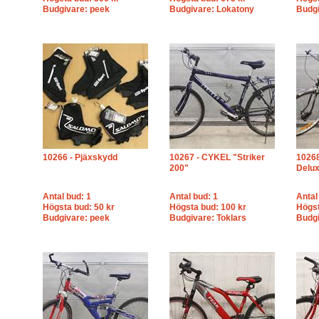
Budgivare: peek
Budgivare: Lokatony
Budgi
10266 - Pjäxskydd
10267 - CYKEL "Striker
1026
200"
Delu
Antal bud: 1
Antal bud: 1
Antal
Högsta bud: 50 kr
Högsta bud: 100 kr
Högst
Budgivare: peek
Budgivare: Toklars
Budg