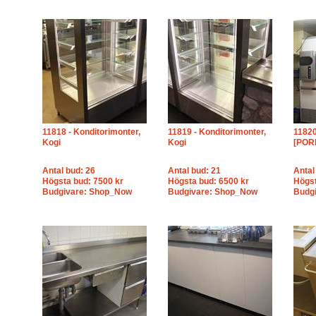
11818 - Konditorimonter,
11819 - Konditorimonter,
11820
Kogi
Kogi
[POR
Antal bud: 26
Antal bud: 21
Antal
Högsta bud: 7500 kr
Högsta bud: 6500 kr
Högst
Budgivare: Shop_Now
Budgivare: Shop_Now
Budg