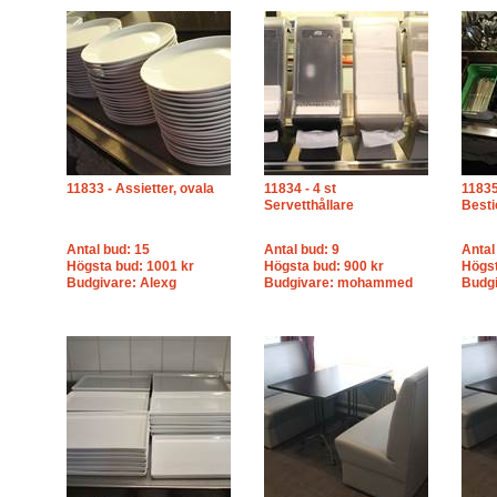
11833 - Assietter, ovala
11834 - 4 st
11835
Servetthållare
Besti
Antal bud: 15
Antal bud: 9
Antal
Högsta bud: 1001 kr
Högsta bud: 900 kr
Högst
Budgivare: Alexg
Budgivare: mohammed
Budgi