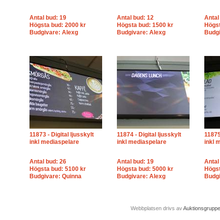
Antal bud: 19
Antal bud: 12
Antal
Högsta bud: 2000 kr
Högsta bud: 1500 kr
Högst
Budgivare: Alexg
Budgivare: Alexg
Budgi
11873 - Digital ljusskylt
11874 - Digital ljusskylt
11875 
inkl mediaspelare
inkl mediaspelare
inkl 
Antal bud: 26
Antal bud: 19
Antal
Högsta bud: 5100 kr
Högsta bud: 5000 kr
Högst
Budgivare: Quinna
Budgivare: Alexg
Budgi
Webbplatsen drivs av
Auktionsgrupp