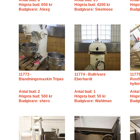
Antal bud: 8
Antal bud: 25
Antal
Högsta bud: 650 kr
Högsta bud: 4200 kr
Högst
Budgivare: Alexg
Budgivare: Steelnose
Budg
11773 -
11774 - Bullrivare
11775
Blandningsmaskin Tripas
Eberhardt
Rostf
hyllor
Antal bud: 2
Antal bud: 1
Antal
Högsta bud: 500 kr
Högsta bud: 50 kr
Högst
Budgivare: shero
Budgivare: Wahlman
Budgi