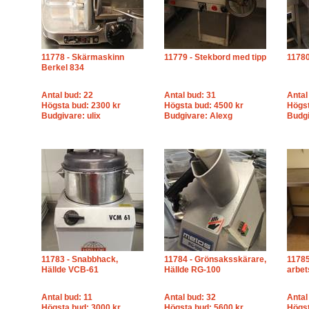
11778 - Skärmaskinn
11779 - Stekbord med tipp
11780
Berkel 834
Antal bud: 22
Antal bud: 31
Antal
Högsta bud: 2300 kr
Högsta bud: 4500 kr
Högst
Budgivare: ulix
Budgivare: Alexg
Budgi
11783 - Snabbhack,
11784 - Grönsaksskärare,
11785
Hällde VCB-61
Hällde RG-100
arbe
Antal bud: 11
Antal bud: 32
Antal
Högsta bud: 3000 kr
Högsta bud: 5600 kr
Högst