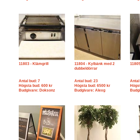
11803 - Klämgrill
11804 - Kylbänk med 2
11805
dubbeldörrar
Antal bud: 7
Antal bud: 23
Antal
Högsta bud: 600 kr
Högsta bud: 6500 kr
Högst
Budgivare: Doksonz
Budgivare: Alexg
Budgi