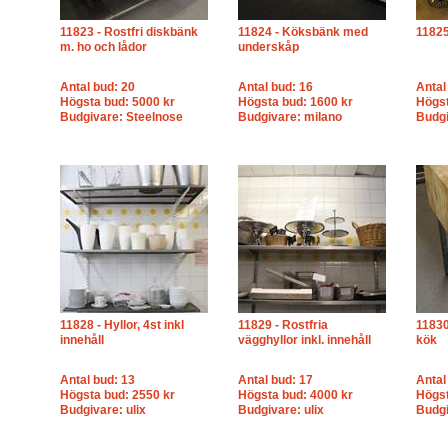
11823 - Rostfri diskbänk
11824 - Köksbänk med
11825
m. ho och lådor
underskåp
Antal bud: 20
Antal bud: 16
Antal
Högsta bud: 5000 kr
Högsta bud: 1600 kr
Högst
Budgivare: Steelnose
Budgivare: milano
Budgi
11828 - Hyllor, 4st inkl
11829 - Rostfria
11830
innehåll
vägghyllor inkl. innehåll
kök
Antal bud: 13
Antal bud: 17
Antal
Högsta bud: 2550 kr
Högsta bud: 4000 kr
Högst
Budgivare: ulix
Budgivare: ulix
Budgi