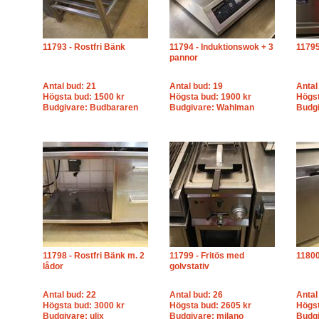
11793 - Rostfri Bänk
11794 - Induktionswok + 3
11795
pannor
Antal bud: 21
Antal bud: 19
Antal
Högsta bud: 1500 kr
Högsta bud: 1900 kr
Högst
Budgivare: Budbararen
Budgivare: Wahlman
Budgi
11798 - Rostfri Bänk m. 2
11799 - Fritös med
11800
lådor
golvstativ
Antal bud: 22
Antal bud: 26
Antal
Högsta bud: 3000 kr
Högsta bud: 2605 kr
Högst
Budgivare: ulix
Budgivare: milano
Budg