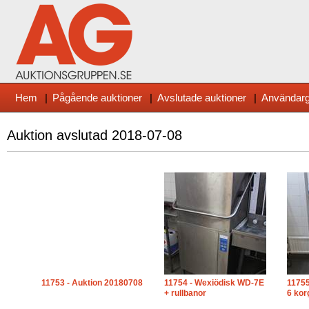
Hem
|
Pågående auktioner
|
Avslutade auktioner
|
Användarg
Auktion avslutad
2018-07-08
11753 - Auktion 20180708
11754 - Wexiödisk WD-7E
11755
+ rullbanor
6 kor