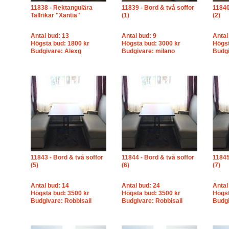
11838 - Rektangulära
11839 - Bord & två soffor
11840
Tallrikar "Xantia"
(1)
(2)
Antal bud: 13
Antal bud: 9
Antal
Högsta bud: 1800 kr
Högsta bud: 3000 kr
Högst
Budgivare: Alexg
Budgivare: milano
Budgi
11843 - Bord & två soffor
11844 - Bord & två soffor
11845
(5)
(6)
(7)
Antal bud: 14
Antal bud: 24
Antal
Högsta bud: 3500 kr
Högsta bud: 3500 kr
Högst
Budgivare: Robbisail
Budgivare: Robbisail
Budgi