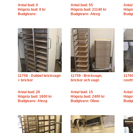
Antal bud: 0
Antal bud: 55
Antal
Högsta bud: 0 kr
Högsta bud: 21140 kr
Högst
Budgivare:
Budgivare: Alexg
Budgi
11758 - Dubbel brickvagn
11759 - Brickvagn,
11760
+ brickor
brickor och vagn
rostfr
Antal bud: 20
Antal bud: 15
Antal
Högsta bud: 1600 kr
Högsta bud: 2400 kr
Högst
Budgivare: Alexg
Budgivare: Oboo
Budgi