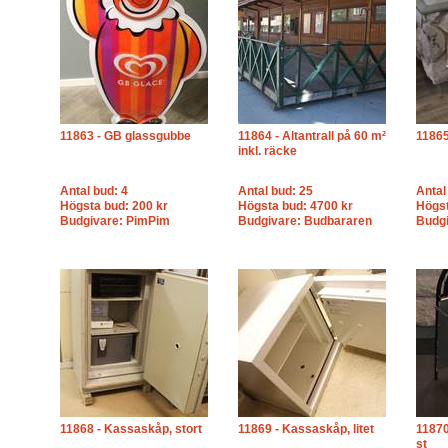
11863 - GB glassgubbe
11864 - Altantrall på 60 m²
11865
inkl. räcke
Antal bud: 4
Antal bud: 25
Antal
Högsta bud: 200 kr
Högsta bud: 4700 kr
Högst
Budgivare: PimPim
Budgivare: Budbararen
Budgi
11868 - Kassaskåp, stort
11869 - Kassaskåp, litet
11870
st