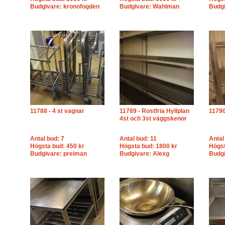
Budgivare: kronofogden
Budgivare: Wahlman
Budgi
11788 - 4 st vagnar
11789 - Rostfria Hyllplan
11790
4st och 3st väggskenor
Antal bud: 7
Antal bud: 11
Antal
Högsta bud: 450 kr
Högsta bud: 1800 kr
Högst
Budgivare: preiman
Budgivare: Alexg
Budg