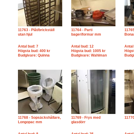
11763 - Plåt/brickställ
11764 - Parti
11765
utan hjul
bageriformar mm
Bonam
Antal bud: 7
Antal bud: 12
Antal
Högsta bud: 400 kr
Högsta bud: 1005 kr
Högst
Budgivare: Quinna
Budgivare: Wahlman
Budg
11768 - Sopsäckshållare,
11769 - Frys med
1177
Longopac mm
glasdörr