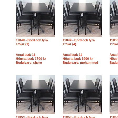
11848 - Bord och fyra
11849 - Bord och fyra
11850
stolar (3)
stolar (4)
stolar
Antal bud: 11
Antal bud: 11
Antal
Högsta bud: 1700 kr
Högsta bud: 1900 kr
Högst
Budgivare: shero
Budgivare: mohammed
Budg
11853 - Bord och fyra
11854 - Bord och fyra
11855