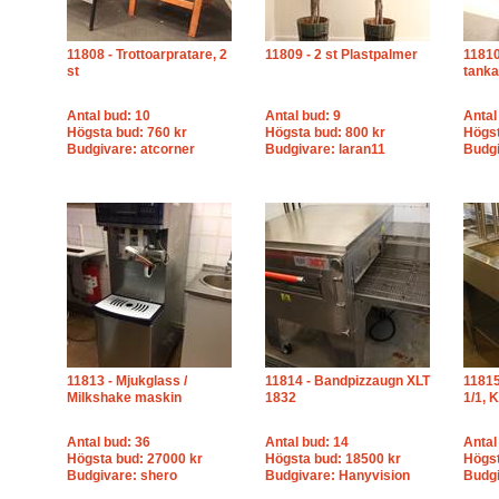
11808 - Trottoarpratare, 2
11809 - 2 st Plastpalmer
11810
st
tanka
Antal bud: 10
Antal bud: 9
Antal
Högsta bud: 760 kr
Högsta bud: 800 kr
Högst
Budgivare: atcorner
Budgivare: laran11
Budgi
11813 - Mjukglass /
11814 - Bandpizzaugn XLT
11815
Milkshake maskin
1832
1/1, 
Antal bud: 36
Antal bud: 14
Antal
Högsta bud: 27000 kr
Högsta bud: 18500 kr
Högst
Budgivare: shero
Budgivare: Hanyvision
Budgi