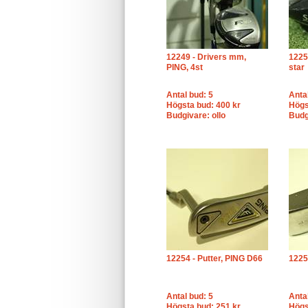
12249 - Drivers mm,
12250
PING, 4st
star
Antal bud: 5
Anta
Högsta bud: 400 kr
Högs
Budgivare: ollo
Budg
12254 - Putter, PING D66
1225
Antal bud: 5
Anta
Högsta bud: 251 kr
Högs