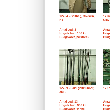
12264 - Golfbag, Goldwin,
1226
NY
Clev
Antal bud: 3
Anta
Högsta bud: 150 kr
Högs
Budgivare: jpwstreck
Budg
12269 - Parti golfklubbor,
12270
25st
Antal bud: 13
Anta
Högsta bud: 900 kr
Högs
Budgivare: Hahne
Budg