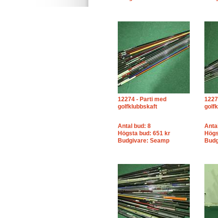
12274 - Parti med
1227
golfklubbskaft
golf
Antal bud: 8
Anta
Högsta bud: 651 kr
Högs
Budgivare: Seamp
Budg