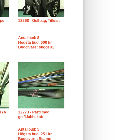
ipe
12268 - Golfbag, Titleist
Antal bud: 8
Högsta bud: 600 kr
Budgivare: stigge81
 NYA
12273 - Parti med
golfklubbskaft
Antal bud: 5
Högsta bud: 251 kr
Budgivare: Seamp