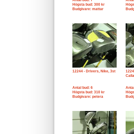
Antal bud: 7
Anta
Högsta bud: 300 kr
Högs
Budgivare: mattar
Budg
12244 - Drivers, Nike, 3st
1224
Call
Antal bud: 6
Anta
Högsta bud: 310 kr
Högs
Budgivare: petera
Budg