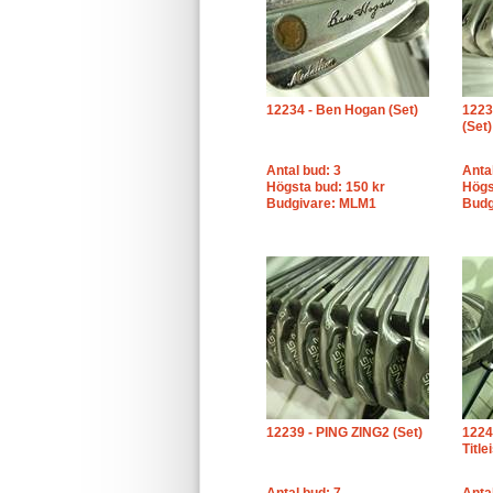
12234 - Ben Hogan (Set)
1223
(Set)
Antal bud: 3
Anta
Högsta bud: 150 kr
Högs
Budgivare: MLM1
Budg
12239 - PING ZING2 (Set)
1224
Title