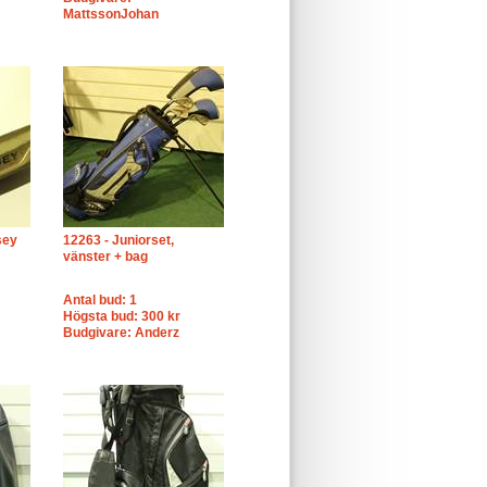
MattssonJohan
sey
12263 - Juniorset,
vänster + bag
Antal bud: 1
Högsta bud: 300 kr
Budgivare: Anderz