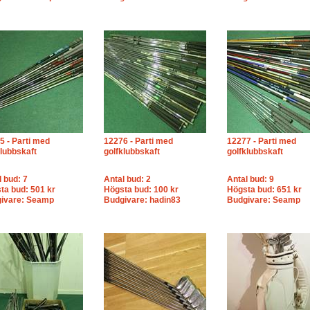
5 - Parti med
12276 - Parti med
12277 - Parti med
klubbskaft
golfklubbskaft
golfklubbskaft
l bud: 7
Antal bud: 2
Antal bud: 9
ta bud: 501 kr
Högsta bud: 100 kr
Högsta bud: 651 kr
ivare: Seamp
Budgivare: hadin83
Budgivare: Seamp