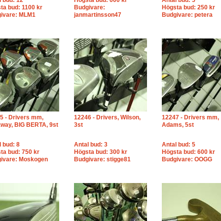
l bud: 12
Högsta bud: 600 kr
Antal bud: 5
ta bud: 1100 kr
Budgivare:
Högsta bud: 250 kr
ivare: MLM1
janmartinsson47
Budgivare: petera
5 - Drivers mm,
12246 - Drivers, Wilson,
12247 - Drivers mm,
away, BIG BERTA, 9st
3st
Adams, 5st
l bud: 8
Antal bud: 3
Antal bud: 5
ta bud: 750 kr
Högsta bud: 300 kr
Högsta bud: 600 kr
ivare: Moskogen
Budgivare: stigge81
Budgivare: OOGG