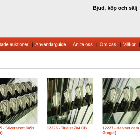
Bjud, köp och sälj
tade auktioner
|
Användarguide
|
Anlita oss
|
Om oss
|
Villkor
5 - Silverscott 845s
12226 - Titleist 704 CB
12227 - Halvset dam
t)
Gregor)