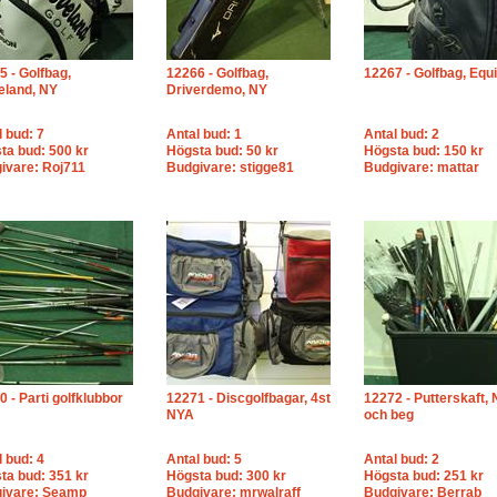
5 - Golfbag,
12266 - Golfbag,
12267 - Golfbag, Equ
eland, NY
Driverdemo, NY
l bud: 7
Antal bud: 1
Antal bud: 2
ta bud: 500 kr
Högsta bud: 50 kr
Högsta bud: 150 kr
ivare: Roj711
Budgivare: stigge81
Budgivare: mattar
 - Parti golfklubbor
12271 - Discgolfbagar, 4st
12272 - Putterskaft,
NYA
och beg
l bud: 4
Antal bud: 5
Antal bud: 2
ta bud: 351 kr
Högsta bud: 300 kr
Högsta bud: 251 kr
ivare: Seamp
Budgivare: mrwalraff
Budgivare: Berrab