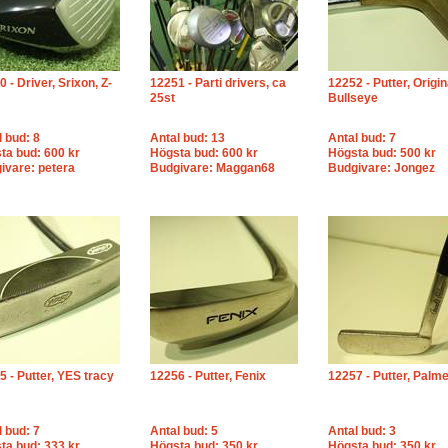
 - Driver, Srixon, Z-
12251 - Parti drivers, ca
12252 - Putter, Origin
25st
Bullseye
l bud: 8
Antal bud: 13
Antal bud: 7
ta bud: 600 kr
Högsta bud: 600 kr
Högsta bud: 500 kr
ivare: petera
Budgivare: Maggan68
Budgivare: Jongez
5 - Putter, YES tracy
12256 - Putter, Fenix
12257 - Putter, Palm
l bud: 7
Antal bud: 5
Antal bud: 3
ta bud: 333 kr
Högsta bud: 350 kr
Högsta bud: 350 kr