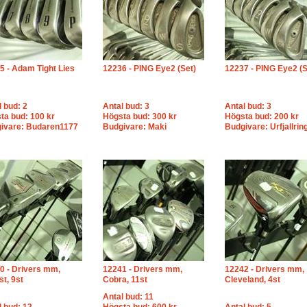
5 - Adam Tight Lies
12236 - PING Eye2 (Set)
12237 - PING Eye2 (S
l bud: 2
Antal bud: 3
Antal bud: 3
ta bud: 100 kr
Högsta bud: 300 kr
Högsta bud: 200 kr
ivare: Budaren1177
Budgivare: Maki
Budgivare: Urfjallrin
0 - Drivers mm,
12241 - Drivers mm,
12242 - Drivers mm,
ist, 9st
Cobra, 11st
Cleveland, 4st
Antal bud: 11