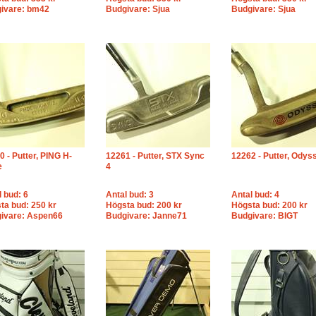
ivare: bm42
Budgivare: Sjua
Budgivare: Sjua
0 - Putter, PING H-
12261 - Putter, STX Sync
12262 - Putter, Odys
e
4
l bud: 6
Antal bud: 3
Antal bud: 4
ta bud: 250 kr
Högsta bud: 200 kr
Högsta bud: 200 kr
ivare: Aspen66
Budgivare: Janne71
Budgivare: BIGT