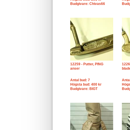
Budgivare: Chivas66
Budg
12259 - Putter, PING
1226
anser
blad
Antal bud: 7
Anta
Högsta bud: 400 kr
Högs
Budgivare: BIGT
Budg