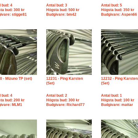
l bud: 4
Antal bud: 3
Antal bud: 5
ta bud: 300 kr
Högsta bud: 500 kr
Högsta bud: 350 kr
ivare: stigge81
Budgivare: bm42
Budgivare: Aspen66
0 - Mizuno TP (set)
12231 - Ping Karsten
12232 - Ping Karsten
(Set)
(Set)
l bud: 4
Antal bud: 2
Antal bud: 1
ta bud: 200 kr
Högsta bud: 300 kr
Högsta bud: 100 kr
ivare: MLM1
Budgivare: Richard77
Budgivare: mattar