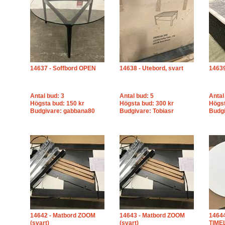
14637 - Soffbord OPEN
14638 - Utebord, svart
14639
Antal bud: 3
Antal bud: 5
Antal
Högsta bud: 150 kr
Högsta bud: 300 kr
Högst
Budgivare: gabbana80
Budgivare: Tobiasr
Budgi
14642 - Matbord ZOOM
14643 - Matbord ZOOM
14644
(svart)
(svart)
TIME