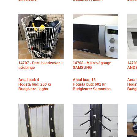
14707 - Parti headcover +
14708 - Mikrovågsugn
14709
trådbinge
SAMSUNG
AND
Antal bud: 4
Antal bud: 13
Antal
Högsta bud: 250 kr
Högsta bud: 601 kr
Högst
Budgivare: lagha
Budgivare: Samantha
Budg