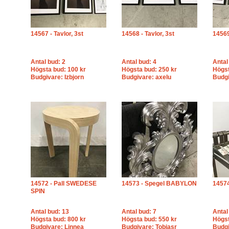
14567 - Tavlor, 3st
14568 - Tavlor, 3st
14569
Antal bud: 2
Antal bud: 4
Antal
Högsta bud: 100 kr
Högsta bud: 250 kr
Högst
Budgivare: Izbjorn
Budgivare: axelu
Budgi
14572 - Pall SWEDESE
14573 - Spegel BABYLON
14574
SPIN
Antal bud: 13
Antal bud: 7
Antal
Högsta bud: 800 kr
Högsta bud: 550 kr
Högst
Budgivare: Linnea
Budgivare: Tobiasr
Budgi