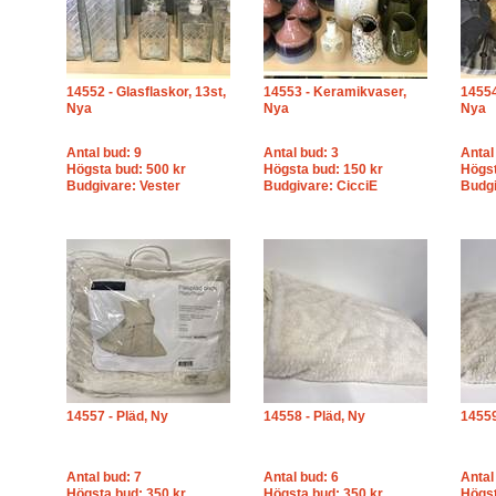
14552 - Glasflaskor, 13st,
14553 - Keramikvaser,
14554
Nya
Nya
Nya
Antal bud: 9
Antal bud: 3
Antal
Högsta bud: 500 kr
Högsta bud: 150 kr
Högst
Budgivare: Vester
Budgivare: CicciE
Budgi
14557 - Pläd, Ny
14558 - Pläd, Ny
14559
Antal bud: 7
Antal bud: 6
Antal
Högsta bud: 350 kr
Högsta bud: 350 kr
Högst