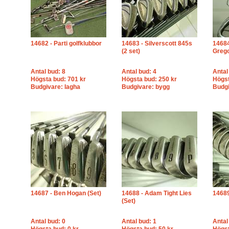
14682 - Parti golfklubbor
14683 - Silverscott 845s
14684
(2 set)
Grego
Antal bud: 8
Antal bud: 4
Antal
Högsta bud: 701 kr
Högsta bud: 250 kr
Högst
Budgivare: lagha
Budgivare: bygg
Budgi
14687 - Ben Hogan (Set)
14688 - Adam Tight Lies
14689
(Set)
Antal bud: 0
Antal bud: 1
Antal