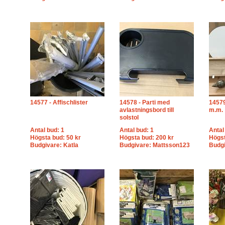
14577 - Affischlister
14578 - Parti med
14579
avlastningsbord till
m.m.
solstol
Antal bud: 1
Antal bud: 1
Antal
Högsta bud: 50 kr
Högsta bud: 200 kr
Högst
Budgivare: Katla
Budgivare: Mattsson123
Budg