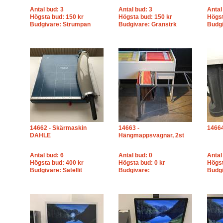
Antal bud: 3
Antal bud: 3
Antal
Högsta bud: 150 kr
Högsta bud: 150 kr
Högst
Budgivare: Strumpan
Budgivare: Granstrk
Budgi
14662 - Skärmaskin
14663 -
14664
DAHLE
Hängmappsvagnar, 2st
Antal bud: 6
Antal bud: 0
Antal
Högsta bud: 400 kr
Högsta bud: 0 kr
Högst
Budgivare: Satellit
Budgivare:
Budgi