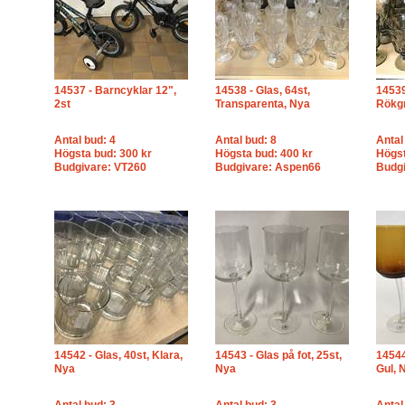
14537 - Barncyklar 12",
14538 - Glas, 64st,
14539
2st
Transparenta, Nya
Rökg
Antal bud: 4
Antal bud: 8
Antal
Högsta bud: 300 kr
Högsta bud: 400 kr
Högst
Budgivare: VT260
Budgivare: Aspen66
Budgi
14542 - Glas, 40st, Klara,
14543 - Glas på fot, 25st,
14544
Nya
Nya
Gul, 