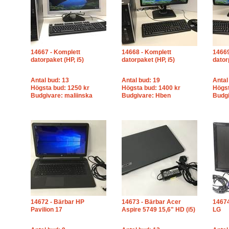
14667 - Komplett
14668 - Komplett
14669
datorpaket (HP, i5)
datorpaket (HP, i5)
dator
Antal bud: 13
Antal bud: 19
Antal
Högsta bud: 1250 kr
Högsta bud: 1400 kr
Högst
Budgivare: maliinska
Budgivare: Hben
Budgi
14672 - Bärbar HP
14673 - Bärbar Acer
14674
Pavilion 17
Aspire 5749 15,6" HD (i5)
LG