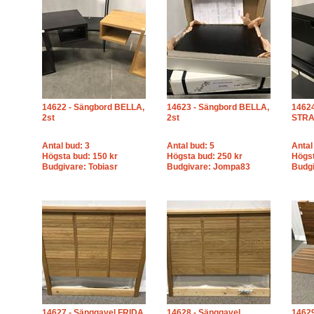
14622 - Sängbord BELLA,
14623 - Sängbord BELLA,
14624
2st
2st
STRA
Antal bud: 3
Antal bud: 5
Antal
Högsta bud: 150 kr
Högsta bud: 250 kr
Högst
Budgivare: Tobiasr
Budgivare: Jompa83
Budgi
14627 - Sänggavel FRIDA
14628 - Sänggavel
14629