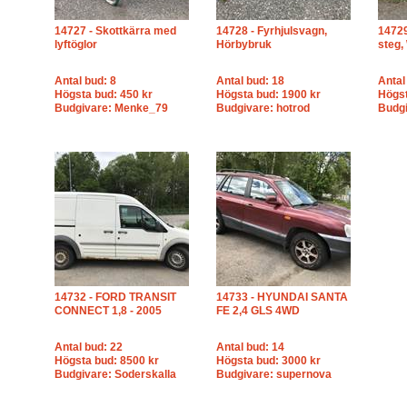
14727 - Skottkärra med
14728 - Fyrhjulsvagn,
14729
lyftöglor
Hörbybruk
steg,
Antal bud: 8
Antal bud: 18
Antal
Högsta bud: 450 kr
Högsta bud: 1900 kr
Högst
Budgivare: Menke_79
Budgivare: hotrod
Budgi
14732 - FORD TRANSIT
14733 - HYUNDAI SANTA
CONNECT 1,8 - 2005
FE 2,4 GLS 4WD
Antal bud: 22
Antal bud: 14
Högsta bud: 8500 kr
Högsta bud: 3000 kr
Budgivare: Soderskalla
Budgivare: supernova