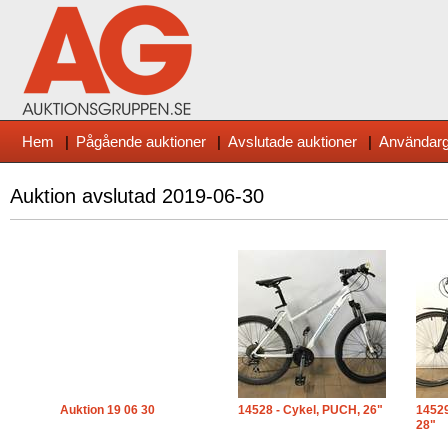
Hem
|
Pågående auktioner
|
Avslutade auktioner
|
Användarg
Auktion avslutad
2019-06-30
Auktion 19 06 30
14528 - Cykel, PUCH, 26"
14529
28"