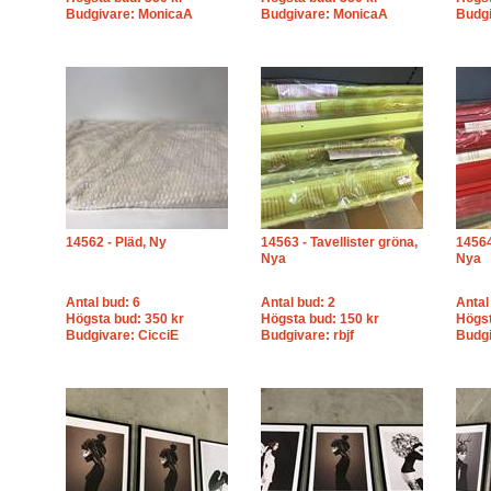
Budgivare: MonicaA
Budgivare: MonicaA
Budg
14562 - Pläd, Ny
14563 - Tavellister gröna,
14564
Nya
Nya
Antal bud: 6
Antal bud: 2
Antal
Högsta bud: 350 kr
Högsta bud: 150 kr
Högst
Budgivare: CicciE
Budgivare: rbjf
Budgi