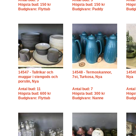
Antal bud: 3
Antal bud: 3
Antal
Högsta bud: 150 kr
Högsta bud: 150 kr
Högst
Budgivare: Flyttab
Budgivare: Paddy
Budgi
14547 - Tallrikar och
14548 - Termoskannor,
14549
muggar i stengods och
7st, Turkosa, Nya
Nya
porslin, Nya
Antal bud: 11
Antal bud: 7
Antal
Högsta bud: 600 kr
Högsta bud: 300 kr
Högst
Budgivare: Flyttab
Budgivare: Nanne
Budgi