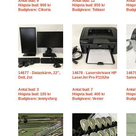
Antal bud: 9
Antal bud: 12
Antal
Högsta bud: 900 kr
Högsta bud: 850 kr
Högst
Budgivare: Cikoria
Budgivare: Tobiasr
Budgi
14677 - Dataskärm, 22",
14678 - Laserskrivare HP
14679
Dell, 2st
LaserJet Pro P1102w
Sams
Antal bud: 3
Antal bud: 7
Antal
Högsta bud: 105 kr
Högsta bud: 400 kr
Högst
Budgivare: lennysfarg
Budgivare: Vester
Budgi