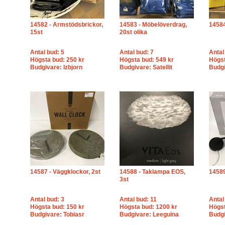
14582 - Armstödsbrickor,
14583 - Möbelöverdrag,
14584
15st
20st olika
Antal bud: 5
Antal bud: 7
Antal
Högsta bud: 250 kr
Högsta bud: 549 kr
Högst
Budgivare: Izbjorn
Budgivare: Satellit
Budgi
14587 - Väggklockor, 2st
14588 - Taklampa EOS,
14589
3st
Antal bud: 3
Antal bud: 11
Antal
Högsta bud: 150 kr
Högsta bud: 1200 kr
Högst
Budgivare: Tobiasr
Budgivare: Leeguina
Budgi