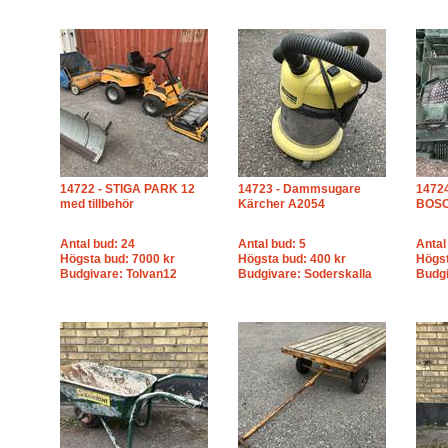
14722 - STIGA PARK 12
14723 - Dammsugare
14724
med tillbehör
Kärcher A2054
BOSC
Antal bud: 24
Antal bud: 5
Antal
Högsta bud: 7000 kr
Högsta bud: 400 kr
Högst
Budgivare: Tolvan12
Budgivare: Soderskalla
Budgi