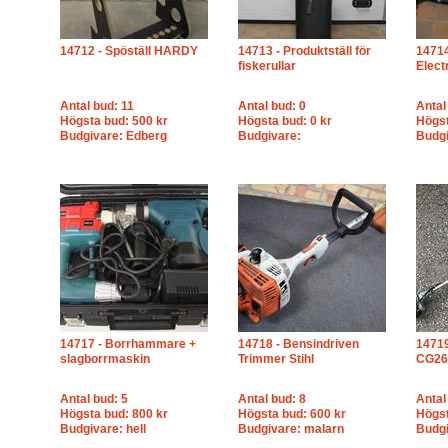
14712 - Spöställ HARDY
14713 - Produktställ för
1471
fiskerullar
Elect
Antal bud: 11
Antal bud: 0
Antal
Högsta bud: 500 kr
Högsta bud: 0 kr
Högst
Budgivare: Edberg
Budgivare:
Budgi
14717 - Borrhammare +
14718 - Bensindriven
14719
slagborrmaskin
Trimmer Stihl
CG26
Antal bud: 5
Antal bud: 8
Antal
Högsta bud: 800 kr
Högsta bud: 600 kr
Högst
Budgivare: hell
Budgivare: malarn
Budgi