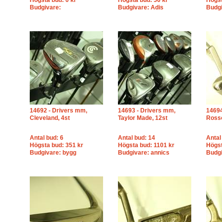
Högsta bud: 0 kr
Högsta bud: 50 kr
Högst
Budgivare:
Budgivare: Adis
Budgi
14692 - Drivers mm,
14693 - Drivers mm,
14694
Cleveland, 4st
Taylor Made, 12st
Ross
Antal bud: 6
Antal bud: 14
Antal
Högsta bud: 351 kr
Högsta bud: 1101 kr
Högst
Budgivare: bygg
Budgivare: annics
Budgi