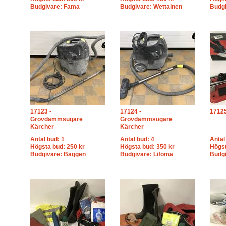
Budgivare: Fama
Budgivare: Wettainen
Budg
17123 -
17124 -
17125
Grovdammsugare
Grovdammsugare
Kärcher
Kärcher
Antal bud: 1
Antal bud: 4
Antal
Högsta bud: 250 kr
Högsta bud: 350 kr
Högst
Budgivare: Baggen
Budgivare: Lifoma
Budg