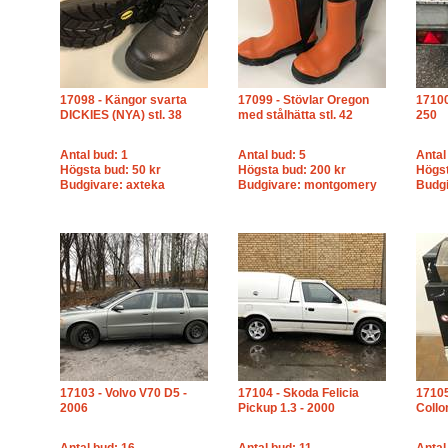
17098 - Kängor svarta
17099 - Stövlar Oregon
17100
DICKIES (NYA) stl. 38
med stålhätta stl. 42
250
Antal bud: 1
Antal bud: 5
Antal
Högsta bud: 50 kr
Högsta bud: 200 kr
Högst
Budgivare: axteka
Budgivare: montgomery
Budgi
17103 - Volvo V70 D5 -
17104 - Skoda Felicia
17105
2006
Pickup 1.3 - 2000
Collo