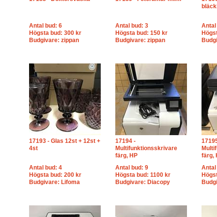
bläck
Antal bud: 6
Antal bud: 3
Antal
Högsta bud: 300 kr
Högsta bud: 150 kr
Högst
Budgivare: zippan
Budgivare: zippan
Budgi
17193 - Glas 12st + 12st +
17194 -
17195
4st
Multifunktionsskrivare
Multi
färg, HP
färg,
Antal bud: 4
Antal bud: 9
Antal
Högsta bud: 200 kr
Högsta bud: 1100 kr
Högst
Budgivare: Lifoma
Budgivare: Diacopy
Budgi