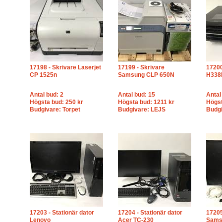
17198 - Skrivare Laserjet
17199 - Skrivare
17200
CP 1525n
Samsung CLP 650N
H338
Antal bud: 2
Antal bud: 15
Antal
Högsta bud: 250 kr
Högsta bud: 1211 kr
Högst
Budgivare: Torpet
Budgivare: LEJS
Budg
17203 - Stationär dator
17204 - Stationär dator
1720
Lenovo
Acer TC-230
Sams