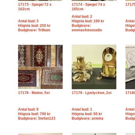
17173 - Spegel 72 x
17174 - Spegel 74 x
17175
162cm
165cm
Antal bud: 2
Antal bud: 3
Högsta bud: 100 kr
Antal
Högsta bud: 250 kr
Budgivare:
Högst
Budgivare: Trillium
emmasfotostudio
Budgi
17178 - Mattor, 5st
17179 - Ljuslycktor, 2st
17180
Antal bud: 9
Antal bud: 1
Antal
Högsta bud: 700 kr
Högsta bud: 50 kr
Högst
Budgivare: Stefan123
Budgivare: axteka
Budgi