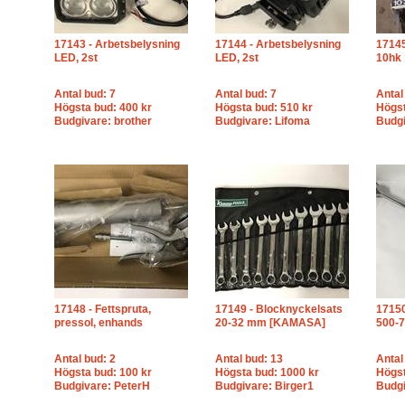
17143 - Arbetsbelysning
17144 - Arbetsbelysning
17145
LED, 2st
LED, 2st
10hk
Antal bud: 7
Antal bud: 7
Antal
Högsta bud: 400 kr
Högsta bud: 510 kr
Högst
Budgivare: brother
Budgivare: Lifoma
Budgi
17148 - Fettspruta,
17149 - Blocknyckelsats
17150
pressol, enhands
20-32 mm [KAMASA]
500-
Antal bud: 2
Antal bud: 13
Antal
Högsta bud: 100 kr
Högsta bud: 1000 kr
Högst
Budgivare: PeterH
Budgivare: Birger1
Budgi