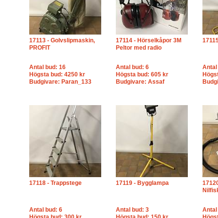
17113 - Golvslipmaskin,
17114 - Hörselkåpor 3M
17115
PROFIT
Peltor med radio
Antal bud: 16
Antal bud: 6
Antal
Högsta bud: 4250 kr
Högsta bud: 605 kr
Högst
Budgivare: Paran_133
Budgivare: Assaf
Budg
17118 - Trappstege
17119 - Bygglampa
1712
Nilfi
Antal bud: 6
Antal bud: 3
Antal
Högsta bud: 300 kr
Högsta bud: 150 kr
Högst