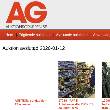
Hem
|
Pågående auktioner
|
Avslutade auktioner
|
Användarg
Auktion avslutad
2020-01-12
AUKTION: söndag den
17089 - PARTI
17090
12:e januari
Arbetsoveraller DICKIES,
fodra
ca 300st, NYA
från 