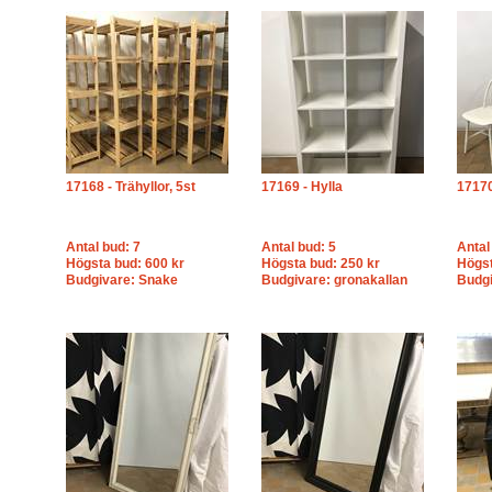
17168 - Trähyllor, 5st
17169 - Hylla
17170
Antal bud: 7
Antal bud: 5
Antal
Högsta bud: 600 kr
Högsta bud: 250 kr
Högst
Budgivare: Snake
Budgivare: gronakallan
Budgi