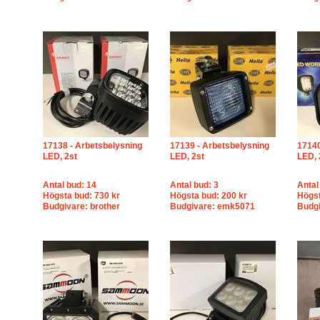
17138 - Arbetsbelysning
17139 - Arbetsbelysning
17140
LED, 2st
LED, 2st
LED, 
Antal bud: 14
Antal bud: 3
Antal
Högsta bud: 730 kr
Högsta bud: 200 kr
Högst
Budgivare: brother
Budgivare: emk5071
Budgi