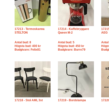
17213 - Termoskanna
17214 - Kaffebryggare
17215
STELTON
Queen M-2
AEG
Antal bud: 8
Antal bud: 5
Antal
Högsta bud: 400 kr
Högsta bud: 450 kr
Högst
Budgivare: Felix81
Budgivare: Burre79
Budgi
17218 - Stol AMI, 3st
17219 - Bordslampa
17220