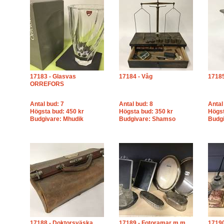
17183 - Glasvas
17184 - Våg
17185
ORREFORS
Antal bud: 7
Antal bud: 8
Antal
Högsta bud: 450 kr
Högsta bud: 350 kr
Högst
Budgivare: Mhudik
Budgivare: Shamso
Budg
17188 - Doktorsväska
17189 - Fotoramar m.m.
17190