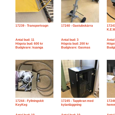
17239 - Transportvagn
17240 - Gastubskärra
17241
K.E.W
Antal bud: 11
Antal bud: 3
Antal
Högsta bud: 600 kr
Högsta bud: 200 kr
Högst
Budgivare: kuanga
Budgivare: Gasmas
Budgi
17244 - Fyllningskit
17245 - Tappkran med
17246 
KeyKeg
kylanläggning
hemm