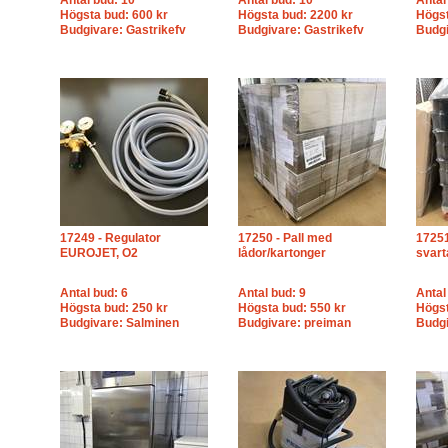
Antal bud: 10
Antal bud: 10
Antal
Högsta bud: 600 kr
Högsta bud: 2200 kr
Högst
Budgivare: Gastrikefv
Budgivare: Gastrikefv
Budgi
17249 - Regulator
17250 - Pall med
17251
EUROJET, O2
lådor/kartonger
svart
Antal bud: 6
Antal bud: 9
Antal
Högsta bud: 250 kr
Högsta bud: 550 kr
Högst
Budgivare: Salminen
Budgivare: preiman
Budgi