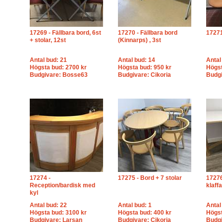
17269 - Fällbara bord, 6st
17270 - Fällbara bord
17271
+ stolar, 12st
(Kinnarps) , 3st
Antal bud: 21
Antal bud: 14
Antal
Högsta bud: 2700 kr
Högsta bud: 950 kr
Högst
Budgivare: Bosse63
Budgivare: Cikoria
Budgi
17274 -
17275 - Bord + 7 stolar
1727
Reception/bardisk med
klaffa
kyl
Antal bud: 22
Antal bud: 1
Antal
Högsta bud: 3100 kr
Högsta bud: 400 kr
Högst
Budgivare: Larsan
Budgivare: Cikoria
Budg