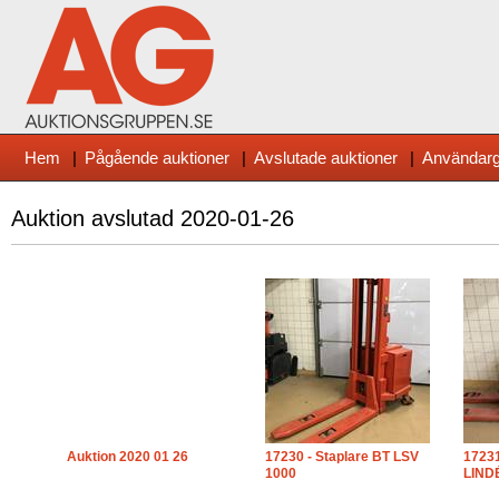
Hem
|
Pågående auktioner
|
Avslutade auktioner
|
Användarg
Auktion avslutad
2020-01-26
Auktion 2020 01 26
17230 - Staplare BT LSV
17231
1000
LIND