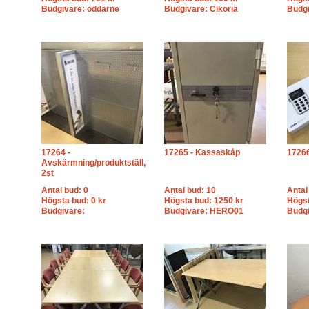
Budgivare: oddarne
Budgivare: Cikoria
Budg
17264 -
17265 - Kassaskåp
17266 
Avskärmning/produktställ,
2st
Antal bud: 0
Antal bud: 10
Antal
Högsta bud: 0 kr
Högsta bud: 1250 kr
Högst
Budgivare:
Budgivare: HERO01
Budgi