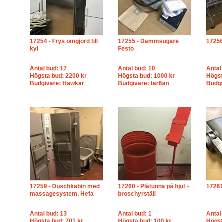
17254 - Frys omgjord till
17255 - Dammsugare
17256
kyl
Festo
Antal bud: 17
Antal bud: 10
Antal
Högsta bud: 2200 kr
Högsta bud: 1000 kr
Högst
Budgivare: Hawkar
Budgivare: tar6an
Budgi
17259 - Duschkabin med
17260 - Plåtunna på hjul +
17261
massagesystem, Hefa
broschyrställ
Antal bud: 13
Antal bud: 1
Antal
Högsta bud: 701 kr
Högsta bud: 100 kr
Högst