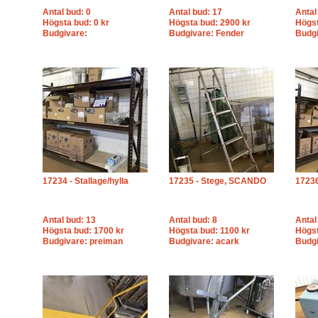
Antal bud: 0
Antal bud: 17
Antal
Högsta bud: 0 kr
Högsta bud: 2900 kr
Högst
Budgivare:
Budgivare: Fender
Budgi
17234 - Stallage/hylla
17235 - Stege, SCANDO
17236
Antal bud: 13
Antal bud: 8
Antal
Högsta bud: 1700 kr
Högsta bud: 1100 kr
Högst
Budgivare: preiman
Budgivare: acark
Budgi