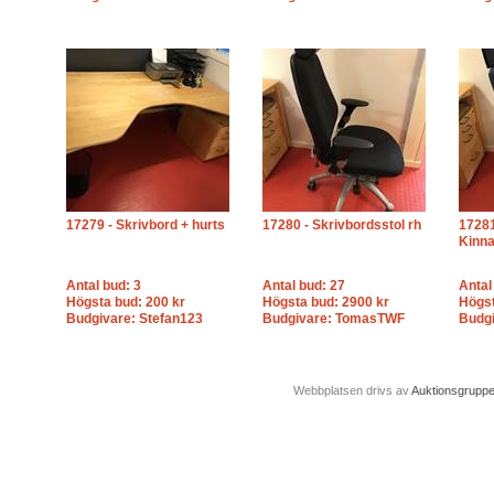
17279 - Skrivbord + hurts
17280 - Skrivbordsstol rh
17281
Kinn
Antal bud: 3
Antal bud: 27
Antal
Högsta bud: 200 kr
Högsta bud: 2900 kr
Högst
Budgivare: Stefan123
Budgivare: TomasTWF
Budgi
Webbplatsen drivs av
Auktionsgrupp