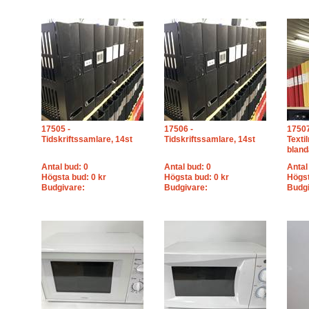
17505 -
17506 -
17507
Tidskriftssamlare, 14st
Tidskriftssamlare, 14st
Texti
bland
Antal bud: 0
Antal bud: 0
Antal
Högsta bud: 0 kr
Högsta bud: 0 kr
Högst
Budgivare:
Budgivare:
Budgi