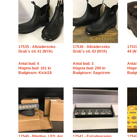
17535 - Allväderssko
17536 - Allväderssko
17537
Grub´s stl. 41 (NYA)
Grub´s stl. 43 (NYA)
44 (N
Antal bud: 4
Antal bud: 3
Antal
Högsta bud: 161 kr
Högsta bud: 200 kr
Högst
Budgivare: Kicki18
Budgivare: Sagstrom
Budgi
17540 - Blixtljus, LED, 4st
17541 - Extraljusramp
17542