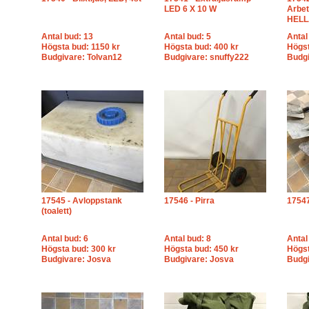
LED 6 X 10 W
Arbet
HELLA
Antal bud: 13
Antal bud: 5
Antal
Högsta bud: 1150 kr
Högsta bud: 400 kr
Högst
Budgivare: Tolvan12
Budgivare: snuffy222
Budgi
17545 - Avloppstank
17546 - Pirra
17547
(toalett)
Antal bud: 6
Antal bud: 8
Antal
Högsta bud: 300 kr
Högsta bud: 450 kr
Högst
Budgivare: Josva
Budgivare: Josva
Budg