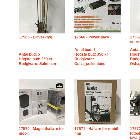
17565 - Eldverktyg
17566 - Power pack
17567
stere
Antal bud: 7
Antal
Antal bud: 5
Högsta bud: 350 kr
Högst
Högsta bud: 250 kr
Budgivare:
Budgi
Budgivare: Salminen
Osha_collections
Osha_
17570 - Magnethållare för
17571 - Hållare för mobil
17572
mobil
mm
fotbo
NYA (