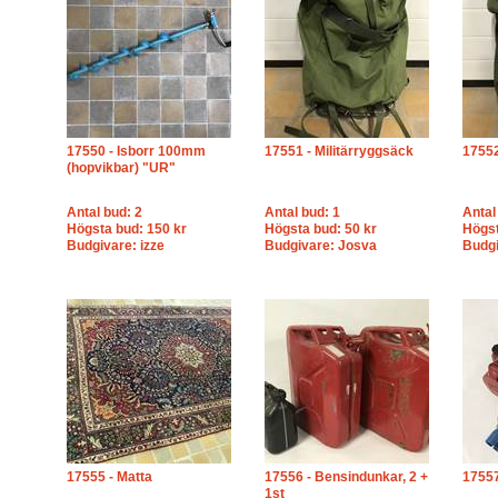
17550 - Isborr 100mm
17551 - Militärryggsäck
17552
(hopvikbar) "UR"
Antal bud: 2
Antal bud: 1
Antal
Högsta bud: 150 kr
Högsta bud: 50 kr
Högst
Budgivare: izze
Budgivare: Josva
Budgi
17555 - Matta
17556 - Bensindunkar, 2 +
17557
1st