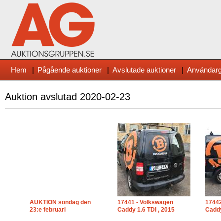
Hem
|
Pågående auktioner
|
Avslutade auktioner
|
Användarg
Auktion avslutad
2020-02-23
AUKTION söndag den
17441 - Volkswagen
17442
23:e februari
Caddy 1.6 TDI , 2015
Caddy