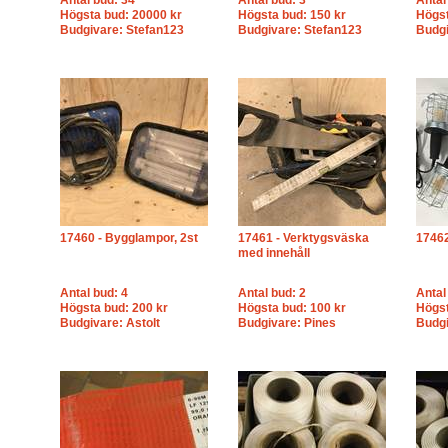
Antal bud: 34
Antal bud: 3
Antal
Högsta bud: 20000 kr
Högsta bud: 150 kr
Högst
Budgivare: Stefan123
Budgivare: Stefan123
Budgi
17460 - Bygglampor, 2st
17461 - Verktygsväska
17462
med innehåll
Antal bud: 4
Antal bud: 2
Antal
Högsta bud: 200 kr
Högsta bud: 100 kr
Högst
Budgivare: Astolt
Budgivare: Pines
Budgi