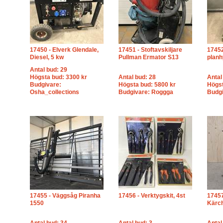
17450 - Elverk Glendale,
17451 - Stoftavskiljare
17452
Diesel, 5 kw
Pullman Ermator S13
plan
Antal bud: 29
Högsta bud: 3300 kr
Antal bud: 28
Antal
Budgivare:
Högsta bud: 5800 kr
Högst
Osha_collections
Budgivare: Roggga
Budgi
17455 - Väggsåg Piranha
17456 - Verktygskit, 4st
1745
1550
Kärc