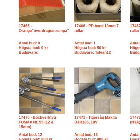
17465 -
17466 - PP-band 10mm 7
1746
Orange"överdragsstrumpa"
rullar
rullar
Antal bud: 0
Antal bud: 1
Antal
Högsta bud: 0 kr
Högsta bud: 50 kr
Högst
Budgivare:
Budgivare: Tolvan12
Budgi
17470 - Bockverktyg
17471 - Tigersåg Makita
17472
FOMAX Nr. 55 (12 &
DJR186, 18V
(NYA)
15mm)
Antal bud: 12
Antal bud: 13
Antal
Högsta bud: 800 kr
Högsta bud: 900 kr
Högst