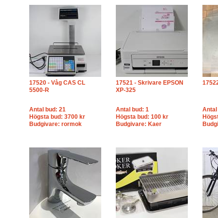
17520 - Våg CAS CL
17521 - Skrivare EPSON
17522
5500-R
XP-325
Antal bud: 21
Antal bud: 1
Antal
Högsta bud: 3700 kr
Högsta bud: 100 kr
Högst
Budgivare: rormok
Budgivare: Kaer
Budgi