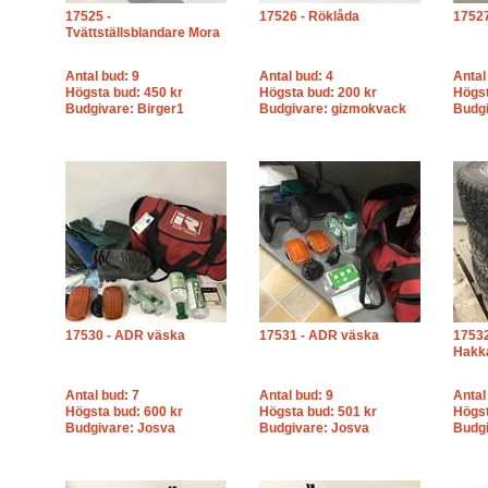
17525 -
17526 - Röklåda
17527
Tvättställsblandare Mora
Antal bud: 9
Antal bud: 4
Antal
Högsta bud: 450 kr
Högsta bud: 200 kr
Högst
Budgivare: Birger1
Budgivare: gizmokvack
Budg
17530 - ADR väska
17531 - ADR väska
17532
Hakka
Antal bud: 7
Antal bud: 9
Antal
Högsta bud: 600 kr
Högsta bud: 501 kr
Högst
Budgivare: Josva
Budgivare: Josva
Budgi