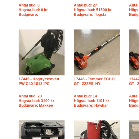
Antal bud: 0
Antal bud: 27
Antal
Högsta bud: 0 kr
Högsta bud: 51500 kr
Högst
Budgivare:
Budgivare: flogsta
Budgi
17445 - Högtryckstvätt
17446 - Trimmer ECHO,
17447
PW-C40 1813 IPC
GT - 222ES, NY
GT - 
Antal bud: 23
Antal bud: 14
Antal
Högsta bud: 3100 kr
Högsta bud: 1101 kr
Högst
Budgivare: Makkee
Budgivare: Hawkar
Budgi