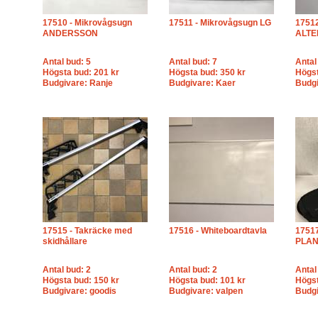
17510 - Mikrovågsugn
17511 - Mikrovågsugn LG
1751
ANDERSSON
ALTE
Antal bud: 5
Antal bud: 7
Antal
Högsta bud: 201 kr
Högsta bud: 350 kr
Högst
Budgivare: Ranje
Budgivare: Kaer
Budg
17515 - Takräcke med
17516 - Whiteboardtavla
17517
skidhållare
PLAN
Antal bud: 2
Antal bud: 2
Antal
Högsta bud: 150 kr
Högsta bud: 101 kr
Högst
Budgivare: goodis
Budgivare: valpen
Budg