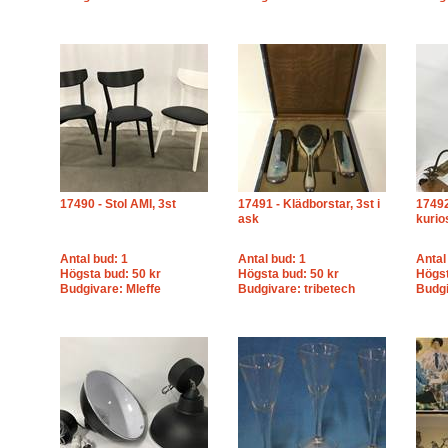
17490 - Stol AMI, 3st
17491 - Klädborstar, 3st i
17492
ask
kurio
Antal bud: 1
Antal bud: 1
Antal
Högsta bud: 50 kr
Högsta bud: 50 kr
Högst
Budgivare: Mleffe
Budgivare: tribetech
Budgi