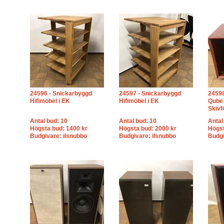
24596 - Snickarbyggd
24597 - Snickarbyggd
24598
Hifimöbel i EK
Hifimöbel i EK
Qube 
Skivf
Antal bud: 10
Antal bud: 10
Antal
Högsta bud: 1400 kr
Högsta bud: 2000 kr
Högst
Budgivare: ilsnubbo
Budgivare: ilsnubbo
Budgi