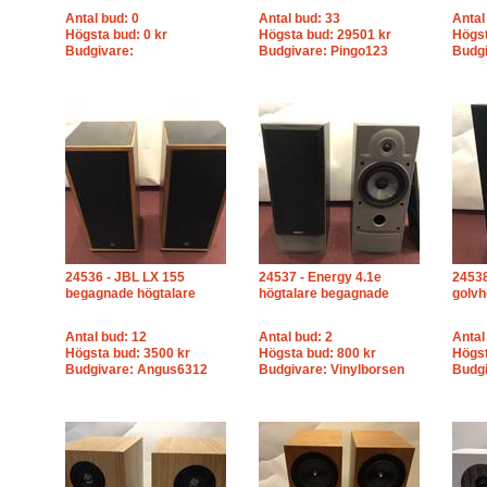
Antal bud: 0
Antal bud: 33
Antal
Högsta bud: 0 kr
Högsta bud: 29501 kr
Högst
Budgivare:
Budgivare: Pingo123
Budgi
24536 - JBL LX 155
24537 - Energy 4.1e
24538
begagnade högtalare
högtalare begagnade
golvh
Antal bud: 12
Antal bud: 2
Antal
Högsta bud: 3500 kr
Högsta bud: 800 kr
Högst
Budgivare: Angus6312
Budgivare: Vinylborsen
Budgi