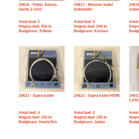
24616 - Fötter, Entreq
24617 - Monster kabel
24618
Garbo 2 (3st)
Subwoofer
Subw
Antal bud: 5
Antal bud: 5
Antal
Högsta bud: 450 kr
Högsta bud: 200 kr
Högst
Budgivare: Trillium
Budgivare: Kocken
Budg
24621 - Supra kabel
24622 - Supra kabel HDMI
24623
CAT6
Antal bud: 4
Antal bud: 2
Antal
Högsta bud: 155 kr
Högsta bud: 150 kr
Högst
Budgivare: HannuTen
Budgivare: Jakky
Budgi