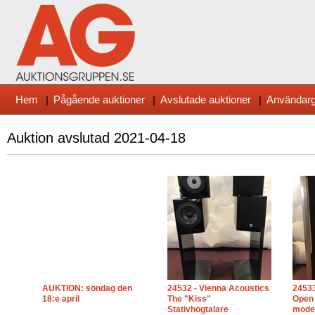
Hem
|
Pågående auktioner
|
Avslutade auktioner
|
Användarg
Auktion avslutad
2021-04-18
AUKTION: söndag den
24532 - Vienna Acoustics
24533
18:e april
The "Kiss"
Open 
Stativhögtalare
model