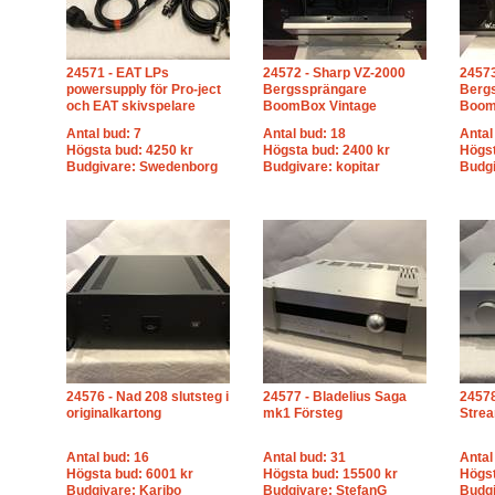
24571 - EAT LPs
24572 - Sharp VZ-2000
24573
powersupply för Pro-ject
Bergssprängare
Berg
och EAT skivspelare
BoomBox Vintage
Boom
Antal bud: 7
Antal bud: 18
Antal
Högsta bud: 4250 kr
Högsta bud: 2400 kr
Högst
Budgivare: Swedenborg
Budgivare: kopitar
Budg
24576 - Nad 208 slutsteg i
24577 - Bladelius Saga
2457
originalkartong
mk1 Försteg
Strea
Antal bud: 16
Antal bud: 31
Antal
Högsta bud: 6001 kr
Högsta bud: 15500 kr
Högst
Budgivare: Karibo
Budgivare: StefanG
Budgi