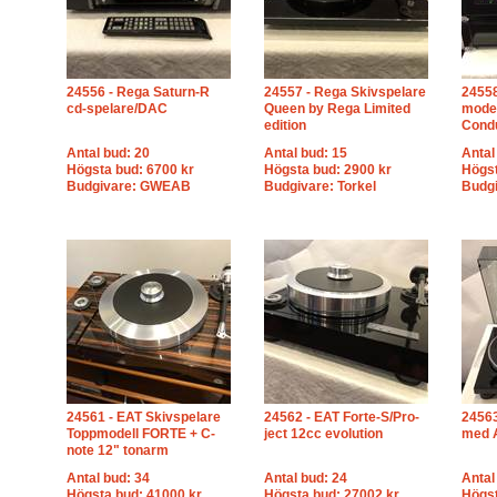
24556 - Rega Saturn-R
24557 - Rega Skivspelare
24558
cd-spelare/DAC
Queen by Rega Limited
model
edition
Cond
Antal bud: 20
Antal bud: 15
Antal
Högsta bud: 6700 kr
Högsta bud: 2900 kr
Högst
Budgivare: GWEAB
Budgivare: Torkel
Budg
24561 - EAT Skivspelare
24562 - EAT Forte-S/Pro-
24563
Toppmodell FORTE + C-
ject 12cc evolution
med A
note 12" tonarm
Antal bud: 34
Antal bud: 24
Antal
Högsta bud: 41000 kr
Högsta bud: 27002 kr
Högst