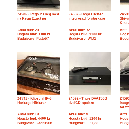
24586 - Rega P3 beg med
24587 - Rega Elicit-R
24588
ny Rega Exact pu
Integrerad förstärkare
Skivs
& to
Antal bud: 20
Antal bud: 32
Antal
Högsta bud: 3300 kr
Högsta bud: 9100 kr
Högst
Budgivare: Putte57
Budgivare: WIU1
Budgi
24591 - Klipsch HP-3
24592 - Thule DVA150B
2459
Heritage Hörlurar
dvd/CD-spelare
Integ
först
Antal bud: 18
Antal bud: 9
Antal
Högsta bud: 4400 kr
Högsta bud: 1200 kr
Högst
Budgivare: Archibald
Budgivare: Jakjoe
Budgi