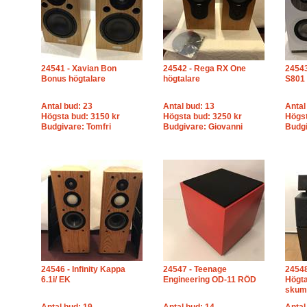
24541 - Xavian Bon
24542 - Rega RX One
24543
Bonus högtalare
högtalare
S801
Antal bud: 23
Antal bud: 13
Antal
Högsta bud: 3150 kr
Högsta bud: 3250 kr
Högst
Budgivare: Tomfri
Budgivare: Giovanni
Budgi
24546 - Infinity Kappa
24547 - Teenage
24548
6.1i/ EK
Engineering OD-11 RÖD
Högt
skum