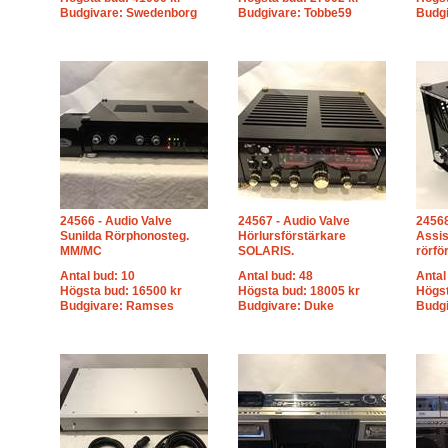
Budgivare: Swedenborg
Budgivare: Tobbe59
Budgi
24566 - Audio Valve
24567 - Audio Valve
24568
Sunilda Rörphonosteg.
Hörlursförstärkare
Assis
MM/MC
SOLARIS.
rörfö
Antal bud: 10
Antal bud: 48
Antal
Högsta bud: 16500 kr
Högsta bud: 18005 kr
Högst
Budgivare: Ramses
Budgivare: Duke
Budgi