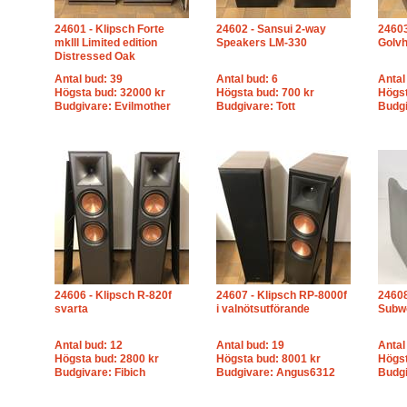
24601 - Klipsch Forte
24602 - Sansui 2-way
2460
mklll Limited edition
Speakers LM-330
Golvh
Distressed Oak
Antal bud: 39
Antal bud: 6
Antal
Högsta bud: 32000 kr
Högsta bud: 700 kr
Högst
Budgivare: Evilmother
Budgivare: Tott
Budgi
24606 - Klipsch R-820f
24607 - Klipsch RP-8000f
24608
svarta
i valnötsutförande
Subw
Antal bud: 12
Antal bud: 19
Antal
Högsta bud: 2800 kr
Högsta bud: 8001 kr
Högst
Budgivare: Fibich
Budgivare: Angus6312
Budgi