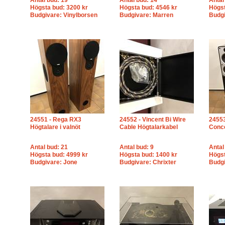
Antal bud: 19
Antal bud: 14
Antal
Högsta bud: 3200 kr
Högsta bud: 4546 kr
Högst
Budgivare: Vinylborsen
Budgivare: Marren
Budgi
24551 - Rega RX3
24552 - Vincent Bi Wire
24553
Högtalare i valnöt
Cable Högtalarkabel
Conce
Antal bud: 21
Antal bud: 9
Antal
Högsta bud: 4999 kr
Högsta bud: 1400 kr
Högst
Budgivare: Jone
Budgivare: Chrixter
Budg