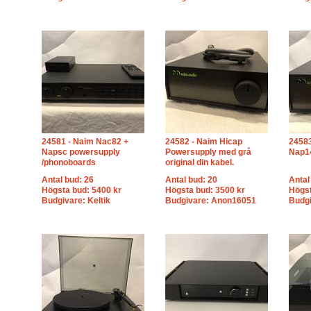
24581 - Naim Nac82 +
24582 - Naim Hicap
24583
Napsc powersupply
Powersupply med grå
Nap14
/phonoboards
original din kabel.
Antal bud: 26
Antal bud: 20
Antal
Högsta bud: 5400 kr
Högsta bud: 3500 kr
Högst
Budgivare: Keltik
Budgivare: Anon16051
Budgi