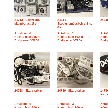
24743 - Downlight,
24744 -
24745
Malmbergs, 15st
Spotlight/mässbelysning,
8st
Antal bud: 4
Antal bud: 1
Antal
Högsta bud: 356 kr
Högsta bud: 102 kr
Högst
Budgivare: VT260
Budgivare: VT260
Budg
24748 - Skarvkablar
24749 - Skarvkablar
24750
hopp
Antal bud: 4
Antal bud: 3
Antal
Högsta bud: 300 kr
Högsta bud: 300 kr
Högst