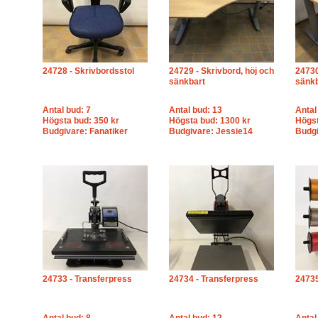
24728 - Skrivbordsstol
24729 - Skrivbord, höj och
24730
sänkbart
sänkb
Antal bud: 7
Antal bud: 13
Antal
Högsta bud: 350 kr
Högsta bud: 1300 kr
Högst
Budgivare: Fanatiker
Budgivare: Jessie14
Budgi
24733 - Transferpress
24734 - Transferpress
24735