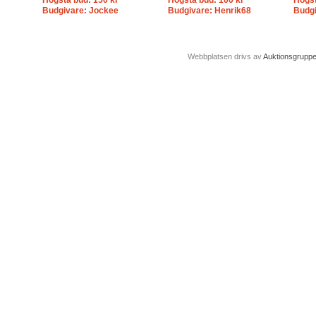
Högsta bud: 150 kr
Högsta bud: 100 kr
Högst
Budgivare: Jockee
Budgivare: Henrik68
Budgi
Webbplatsen drivs av
Auktionsgrupp