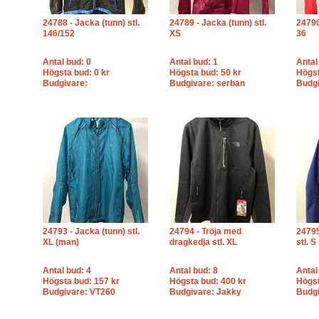
24788 - Jacka (tunn) stl.
24789 - Jacka (tunn) stl.
24790
146/152
XS
36
Antal bud: 0
Antal bud: 1
Antal
Högsta bud: 0 kr
Högsta bud: 50 kr
Högst
Budgivare:
Budgivare: serban
Budgi
24793 - Jacka (tunn) stl.
24794 - Tröja med
24795
XL (man)
dragkedja stl. XL
stl. S
Antal bud: 4
Antal bud: 8
Antal
Högsta bud: 157 kr
Högsta bud: 400 kr
Högst
Budgivare: VT260
Budgivare: Jakky
Budgi