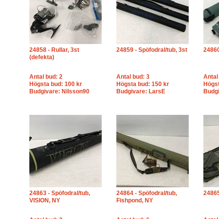
24858 - Rullar, 3st
24859 - Spöfodral/tub, 3st
24860
(defekta)
Antal bud: 2
Antal bud: 3
Antal
Högsta bud: 100 kr
Högsta bud: 150 kr
Högst
Budgivare: Nilsson90
Budgivare: LarsE
Budgi
24863 - Spöfodral/tub,
24864 - Spöfodral/tub,
24865
VISION, NY
Fishpond, NY