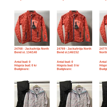
24768 - Jacka/tröja North
24769 - Jacka/tröja North
24770
Bend st. 134/140
Bend st.146/152
North
Antal bud: 0
Antal bud: 0
Antal
Högsta bud: 0 kr
Högsta bud: 0 kr
Högst
Budgivare:
Budgivare:
Budgi