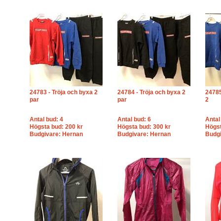
24783 - Tröja och byxa 2
24784 - Tröja och byxa 2
24785
par
par
2
Antal bud: 4
Antal bud: 6
Antal
Högsta bud: 200 kr
Högsta bud: 300 kr
Högst
Budgivare: Hernan
Budgivare: Hernan
Budgi