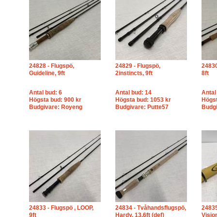
24828 - Flugspö,
24829 - Flugspö,
24830
Guideline, 9ft
2instincts, 9ft
8ft
Antal bud: 6
Antal bud: 14
Antal
Högsta bud: 900 kr
Högsta bud: 1053 kr
Högst
Budgivare: Royeng
Budgivare: Putte57
Budgi
24833 - Flugspö , LOOP,
24834 - Tvåhandsflugspö,
24835
9ft
Hardy, 13,6ft (def)
Visio