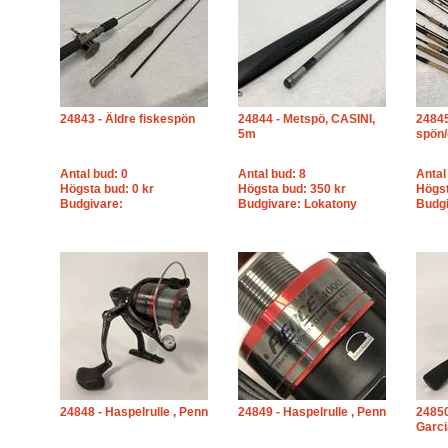
24843 - Äldre fiskespön
24844 - Metspö, CASINI,
24845
5m
spön/
Antal bud: 0
Antal bud: 8
Antal
Högsta bud: 0 kr
Högsta bud: 350 kr
Högst
Budgivare:
Budgivare: Lokatony
Budgi
24848 - Haspelrulle , Penn
24849 - Haspelrulle , Penn
24850
Garci