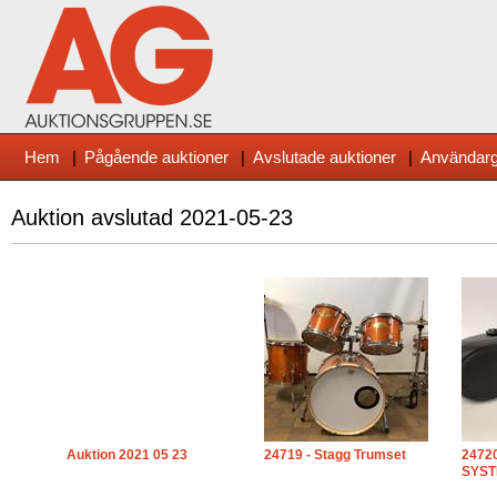
Hem
|
Pågående auktioner
|
Avslutade auktioner
|
Användarg
Auktion avslutad
2021-05-23
Auktion 2021 05 23
24719 - Stagg Trumset
24720
SYST