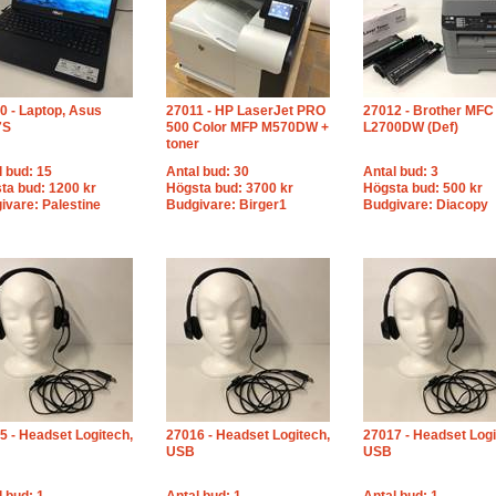
0 - Laptop, Asus
27011 - HP LaserJet PRO
27012 - Brother MFC 
7S
500 Color MFP M570DW +
L2700DW (Def)
toner
l bud: 15
Antal bud: 30
Antal bud: 3
ta bud: 1200 kr
Högsta bud: 3700 kr
Högsta bud: 500 kr
ivare: Palestine
Budgivare: Birger1
Budgivare: Diacopy
5 - Headset Logitech,
27016 - Headset Logitech,
27017 - Headset Logi
USB
USB