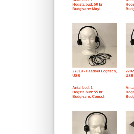
Antal bud: 1
Anta
Högsta bud: 50 kr
Högs
Budgivare: Mayl
Budg
27019 - Headset Logitech,
2702
USB
USB
Antal bud: 1
Anta
Högsta bud: 55 kr
Högs
Budgivare: Consch
Budg