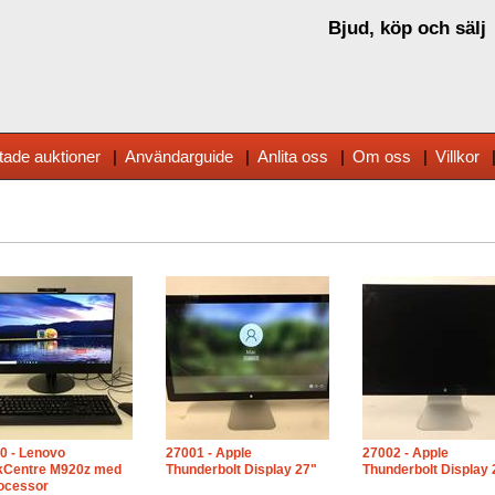
Bjud, köp och sälj
tade auktioner
|
Användarguide
|
Anlita oss
|
Om oss
|
Villkor
0 - Lenovo
27001 - Apple
27002 - Apple
kCentre M920z med
Thunderbolt Display 27"
Thunderbolt Display 
rocessor