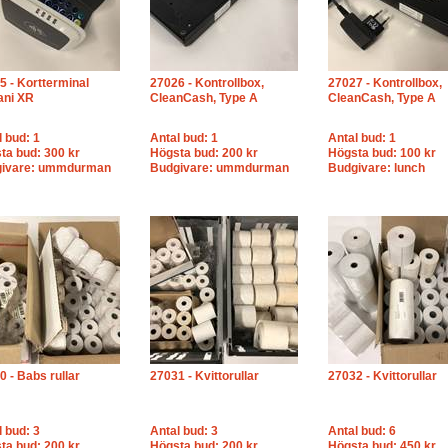
5 - Kortterminal
27026 - Kontrollbox,
27027 - Kontrollbox,
ni XR
CleanCash, Type A
CleanCash, Type A
l bud: 1
Antal bud: 1
Antal bud: 1
ta bud: 300 kr
Högsta bud: 200 kr
Högsta bud: 100 kr
ivare: ummdurman
Budgivare: ummdurman
Budgivare: lunch
0 - Babs rullar
27031 - Kvittorullar
27032 - Kvittorullar
l bud: 3
Antal bud: 3
Antal bud: 6
ta bud: 200 kr
Högsta bud: 200 kr
Högsta bud: 450 kr