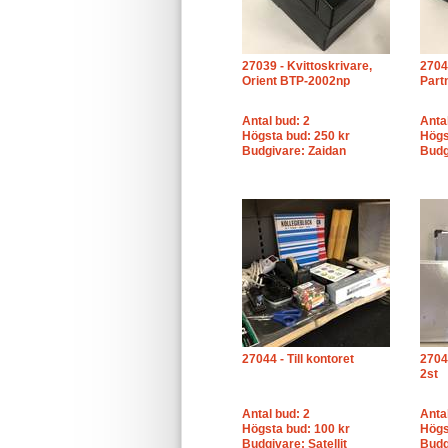
27039 - Kvittoskrivare,
2704
Orient BTP-2002np
Part
Antal bud: 2
Anta
Högsta bud: 250 kr
Högs
Budgivare: Zaidan
Budg
27044 - Till kontoret
2704
2st
Antal bud: 2
Anta
Högsta bud: 100 kr
Högs
Budgivare: Satellit
Budgi