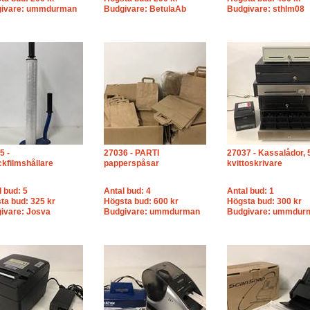
ivare: ummdurman
Budgivare: BetulaAb
Budgivare: sthlm08
5 -
27036 - PARTI
27037 - Kassalådor, 
ckfilmshållare
papperspåsar
kvittoskrivare
l bud: 5
Antal bud: 4
Antal bud: 1
ta bud: 325 kr
Högsta bud: 600 kr
Högsta bud: 300 kr
ivare: Josva
Budgivare: ummdurman
Budgivare: ummdur