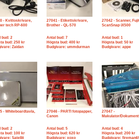
0 - Kvittoskrivare,
27041 - Etikettskrivare,
27042 - Scanner, Fuji
ner tech RP-600
Brother - QL-570
ScanSnap iX500
l bud: 2
Antal bud: 7
Antal bud: 1
ta bud: 250 kr
Högsta bud: 400 kr
Högsta bud: 50 kr
ivare: Zaidan
Budgivare: ummdurman
Budgivare: appe
5 - Whiteboardtavla,
27046 - PARTI fotopapper,
27047 -
Canon
Makulator/Dokument
l bud: 2
Antal bud: 5
Antal bud: 4
ta bud: 100 kr
Högsta bud: 620 kr
Högsta bud: 200 kr
vare: Satellit
Budgivare: xoxo
Budgivare: fireman6