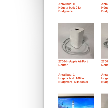
Antal bud: 0
Anta
Högsta bud: 0 kr
Högs
Budgivare:
Budg
27004 - Apple AirPort
2700
Router
Rout
Antal bud: 1
Anta
Högsta bud: 100 kr
Högs
Budgivare: Nilsson90
Budg