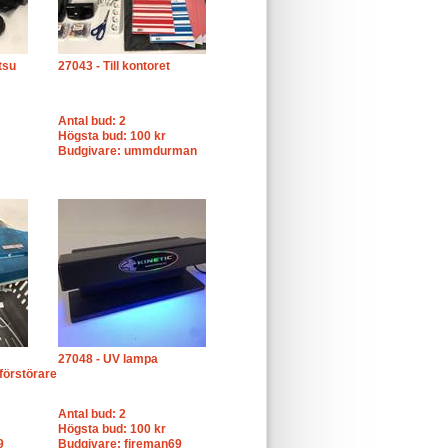
tsu
27043 - Till kontoret
Antal bud: 2
Högsta bud: 100 kr
Budgivare: ummdurman
27048 - UV lampa
förstörare
Antal bud: 2
Högsta bud: 100 kr
9
Budgivare: fireman69