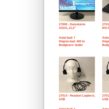
27009 - Dataskärm
2701
ASUS, 21,5"
R51
Antal bud: 7
Anta
Högsta bud: 400 kr
Högs
Budgivare: buder
Budg
27014 - Headset Logitech,
2701
USB
USB