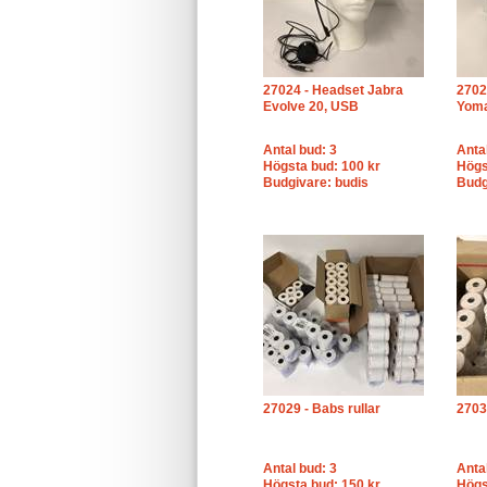
27024 - Headset Jabra
2702
Evolve 20, USB
Yoma
Antal bud: 3
Anta
Högsta bud: 100 kr
Högs
Budgivare: budis
Budg
27029 - Babs rullar
2703
Antal bud: 3
Anta
Högsta bud: 150 kr
Högs