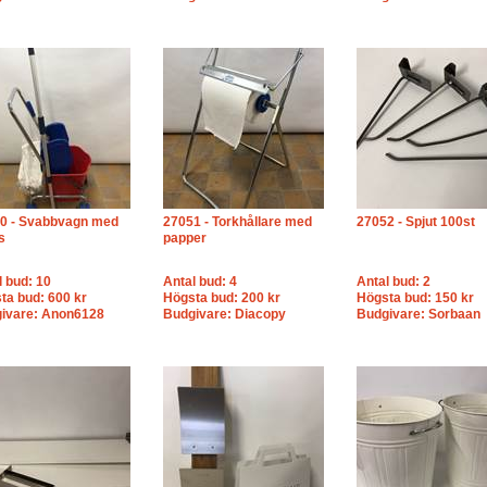
0 - Svabbvagn med
27051 - Torkhållare med
27052 - Spjut 100st
s
papper
l bud: 10
Antal bud: 4
Antal bud: 2
ta bud: 600 kr
Högsta bud: 200 kr
Högsta bud: 150 kr
ivare: Anon6128
Budgivare: Diacopy
Budgivare: Sorbaan