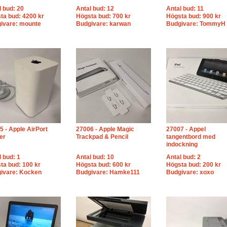
l bud: 20
Antal bud: 12
Antal bud: 11
ta bud: 4200 kr
Högsta bud: 700 kr
Högsta bud: 900 kr
ivare: mounte
Budgivare: karwan
Budgivare: TommyH
5 - Apple AirPort
27006 - Apple Magic
27007 - Appel
er
Trackpad & Pencil
tangentbord med
indockning
l bud: 1
Antal bud: 10
Antal bud: 2
ta bud: 100 kr
Högsta bud: 600 kr
Högsta bud: 200 kr
ivare: Kocken
Budgivare: Hamke111
Budgivare: xoxo