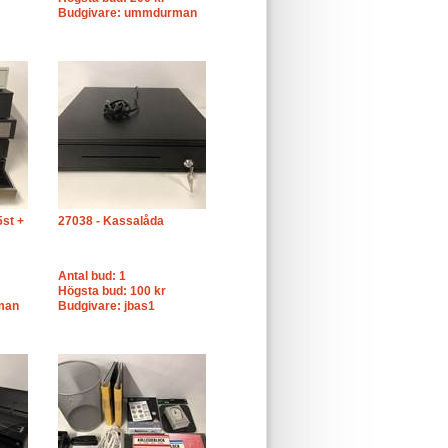
Budgivare: ummdurman
5st +
27038 - Kassalåda
Antal bud: 1
Högsta bud: 100 kr
man
Budgivare: jbas1