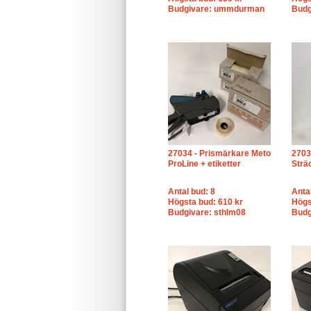
Budgivare: ummdurman
Budg
27034 - Prismärkare Meto
2703
ProLine + etiketter
Strä
Antal bud: 8
Anta
Högsta bud: 610 kr
Högs
Budgivare: sthlm08
Budg