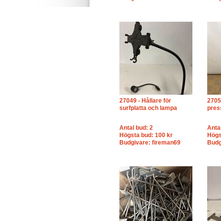
27049 - Hållare för
2705
surfplatta och lampa
pres
Antal bud: 2
Anta
Högsta bud: 100 kr
Högs
Budgivare: fireman69
Budg